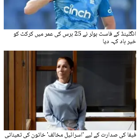
انگلینڈ کے فاسٹ بولر نے 25 برس کی عمر میں کرکٹ کو
خیر باد کہہ دیا
فیفا کی صدارت کے لیے 'اسرائیل مخالف' خاتون کی تعیناتی