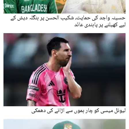
حسینہ واجد کی حمایت، شکیب الحسن پر بنگلہ دیش کے
لیے کھیلنے پر پابندی عائد
لیونل میسی کو چار بموں سے اڑانے کی دھمکی