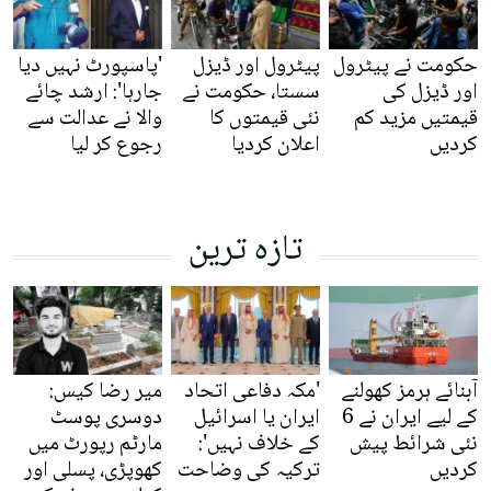
حکومت نے پیٹرول
پیٹرول اور ڈیزل
'پاسپورٹ نہیں دیا
اور ڈیزل کی
سستا، حکومت نے
جارہا': ارشد چائے
قیمتیں مزید کم
نئی قیمتوں کا
والا نے عدالت سے
کردیں
اعلان کردیا
رجوع کر لیا
تازہ ترین
آبنائے ہرمز کھولنے
'مکہ دفاعی اتحاد
میر رضا کیس:
کے لیے ایران نے 6
ایران یا اسرائیل
دوسری پوسٹ
نئی شرائط پیش
کے خلاف نہیں':
مارٹم رپورٹ میں
کردیں
ترکیہ کی وضاحت
کھوپڑی، پسلی اور