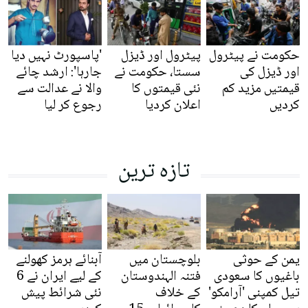
حکومت نے پیٹرول
پیٹرول اور ڈیزل
'پاسپورٹ نہیں دیا
اور ڈیزل کی
سستا، حکومت نے
جارہا': ارشد چائے
قیمتیں مزید کم
نئی قیمتوں کا
والا نے عدالت سے
کردیں
اعلان کردیا
رجوع کر لیا
تازہ ترین
یمن کے حوثی
بلوچستان میں
آبنائے ہرمز کھولنے
باغیوں کا سعودی
فتنہ الہندوستان
کے لیے ایران نے 6
تیل کمپنی 'آرامکو'
کے خلاف
نئی شرائط پیش