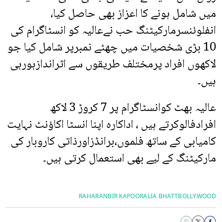
میں شامل ہونے کا اعزاز بھی حاصل کیا،
انفلوئنسرمارکیٹنگ حب نےعالیہ کو انسٹاگرام کی
10 بڑی شخصیات میں چھٹے نمبرپر شامل کیا جو
لاکھوں افراد پرمختلف طریقوں سے اثراندازہورہی
ہیں۔
عالیہ بھٹ کوانسٹاگرام پر 7 کروڑ 3 لاکھ
افرادفالوکرتے ہیں ، اداکارہ اپنا انسٹا اکاؤنٹ نہایت
کامیابی کے ساتھ فلموں،برانڈزاورذاتی کاروبار کی
مارکیٹنگ کے لیے بھی استعمال کرتی ہیں۔
RAHA
RANBIR KAPOOR
ALIA BHATT
BOLLYWOOD