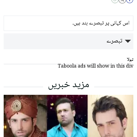
اس کہانی پر تبصرے بند ہیں۔
تبصرے
تبولا
Taboola ads will show in this div
مزید خبریں