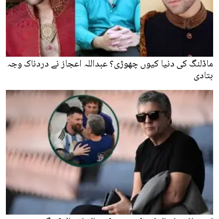
ماڈلنگ کی دنیا کیوں چھوڑی؟ عبداللہ اعجاز نے دردناک وجہ
بتادی