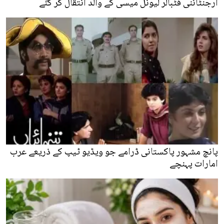
ارجنٹائنی فٹبالر لیونل میسی کے والد انتقال کر گئے
پانچ مشہور پاکستانی ڈرامے جو ویڈیو ٹیپ کے ذریعے عرب
امارات پہنچے