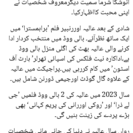
انوشکا شرما سمیت دیگرمعروف شخصیات نے
اپنی محبت کااظہارکیا۔
شادی کے بعد عالیہ اوررنبیر فلم ’براہمسترا‘ میں
ایک ساتھ نظرآئے۔ بالی ووڈ میں منتخب کردار ادا
کرنے والی عالیہ بھٹ کی اگلی منزل ہالی ووڈ
ہے،اداکارہ نیٹ فلکس کی اسپائی تھرلر’ ہارٹ آف
اسٹون’ میں کام کررہی ہیں۔پراجیکٹ میں عالیہ
کے علاوہ گال گوڈٹ اورجیمی ڈورنن شامل ہیں۔
سال 2023 میں عالیہ کی 2 بالی ووڈ فلمیں ’جی
لے ذرا‘ اور ’روکی اوررانی کی پریم کہانی‘ بھی
بڑے پردے کی زینت بنیں گی۔
رواں سال عالیہ نے دنیا کی جانی مانی شخصیات