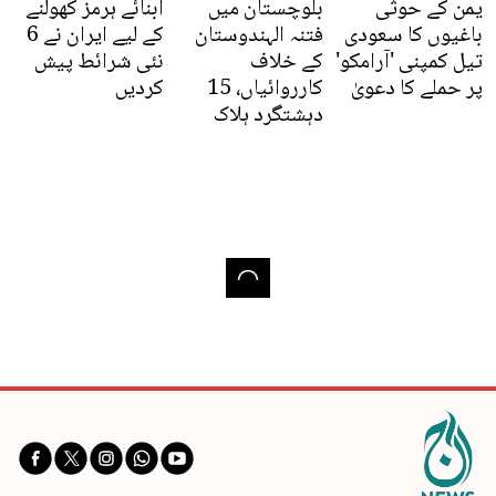
یمن کے حوثی
بلوچستان میں
آبنائے ہرمز کھولنے
باغیوں کا سعودی
فتنہ الہندوستان
کے لیے ایران نے 6
تیل کمپنی 'آرامکو'
کے خلاف
نئی شرائط پیش
پر حملے کا دعویٰ
کارروائیاں، 15
کردیں
دہشتگرد ہلاک