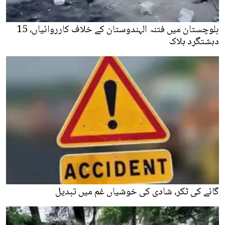
بلوچستان میں فتنہ الہندوستان کے خلاف کارروائیاں، 15
دہشتگرد ہلاک
گائے کی ٹکر، شادی کی خوشیاں غم میں تبدیل