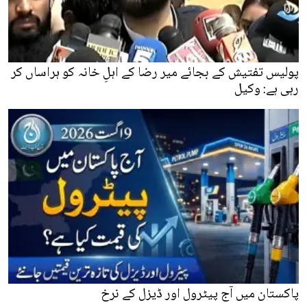
پولیس تفتیش کے بجائے میر رضا کے اہلِ خانہ کو ہراساں کر
رہی ہے: وکیل
پاکستان میں آج پیٹرول اور ڈیزل کے نرخ