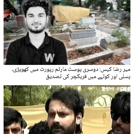
میر رضا کیس: دوسری پوسٹ مارٹم رپورٹ میں کھوپڑی،
پسلی اور کولہے میں فریکچر کی تصدیق