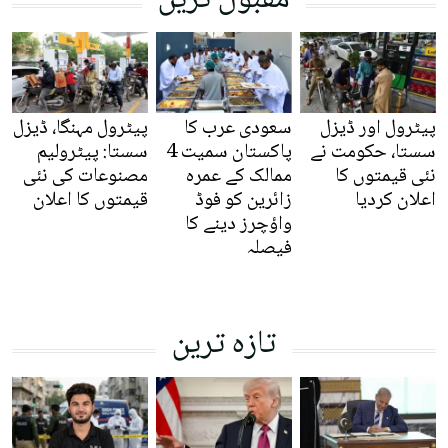
پیٹرول اور ڈیزل
سعودی عرب کا
پیٹرول مہنگا، ڈیزل
سستا، حکومت نے
پاکستان سمیت 4
سستا: پیٹرولیم
نئی قیمتوں کا
ممالک کے عمرہ
مصنوعات کی نئی
اعلان کردیا
زائرین کو فوڈ
قیمتوں کا اعلان
واؤچرز دینے کا
فیصلہ
تازہ ترین