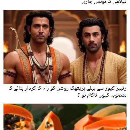
نیلامی کا نوٹس جاری
رنبیر کپور سے پہلے ہریتھک روشن کو رام کا کردار بنانے کا
منصوبہ کیوں ناکام ہوا؟