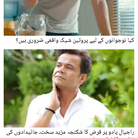
کیا نوجوانوں کے لیے پروٹین شیک واقعی ضروری ہیں؟
راجپال یادو پر قرض کا شکنجہ مزید سخت، جائیدادوں کی