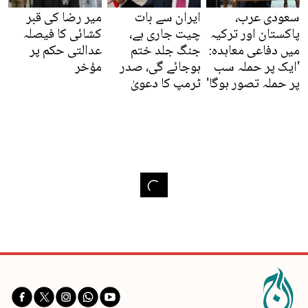
سعودی عرب،
ایران سے بات
میر رضا کی قبر
پاکستان اور ترکیہ
چیت جاری ہے،
کشائی کا فیصلہ
میں دفاعی معاہدہ:
جنگ جلد ختم
عدالتی حکم پر
'ایک پر حملہ سب
ہوجائے گی، صدر
مؤخر
پر حملہ تصور ہوگا'
ٹرمپ کا دعویٰ