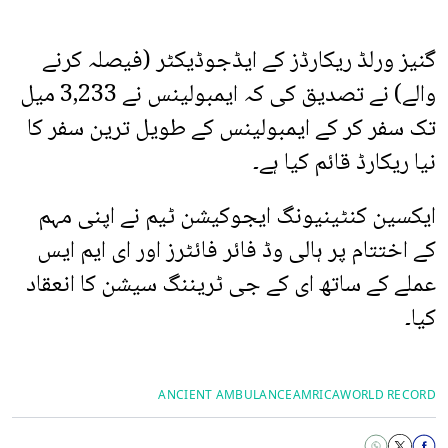
گنیز ورلڈ ریکارڈز کے ایڈجوڈیکٹر (فیصلہ کرنے
والے) نے تصدیق کی کہ ایمبولینس نے 3,233 میل
تک سفر کر کے ایمبولینس کے طویل ترین سفر کا
نیا ریکارڈ قائم کیا ہے۔
ایکسین کنٹینیونگ ایجوکیشن ٹیم نے اپنی مہم
کے اختتام پر ہالی وڈ فائر فائٹرز اور ای ایم ایس
عملے کے ساتھ ای کے جی ٹریننگ سیشن کا انعقاد
کیا۔
ANCIENT AMBULANCE
AMRICA
WORLD RECORD