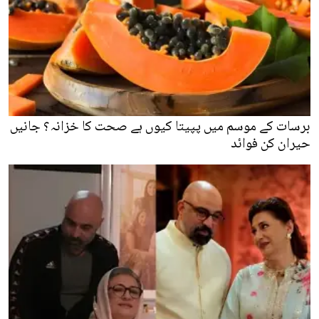
برسات کے موسم میں پپیتا کیوں ہے صحت کا خزانہ؟ جانیں
حیران کن فوائد