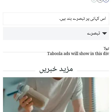
اس کہانی پر تبصرے بند ہیں۔
تبصرے
تبولا
Taboola ads will show in this div
مزید خبریں