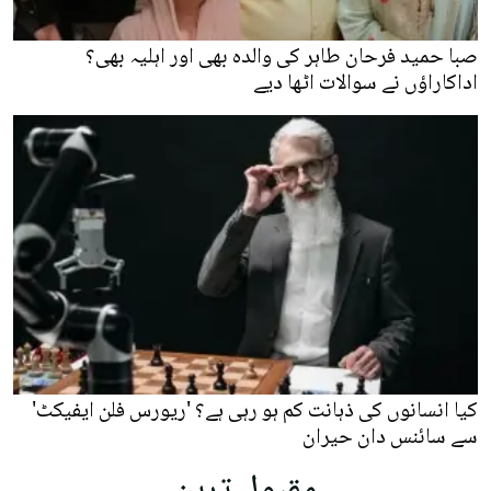
صبا حمید فرحان طاہر کی والدہ بھی اور اہلیہ بھی؟
اداکاراؤں نے سوالات اٹھا دیے
کیا انسانوں کی ذہانت کم ہو رہی ہے؟ 'ریورس فلن ایفیکٹ'
سے سائنس دان حیران
مقبول ترین