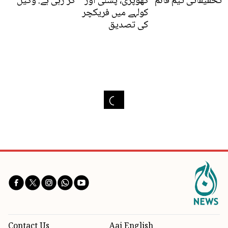
تحقیقاتی ٹیم قائم
کھوپڑی، پسلی اور
کر رہی ہے: وکیل
کولہے میں فریکچر
کی تصدیق
Contact Us
Aaj English