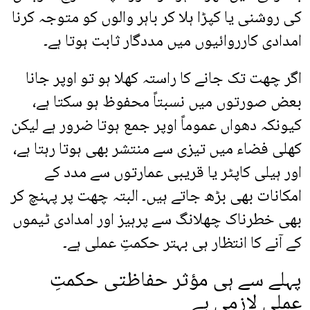
کی روشنی یا کپڑا ہلا کر باہر والوں کو متوجہ کرنا
امدادی کارروائیوں میں مددگار ثابت ہوتا ہے۔
اگر چھت تک جانے کا راستہ کھلا ہو تو اوپر جانا
بعض صورتوں میں نسبتاً محفوظ ہو سکتا ہے،
کیونکہ دھواں عموماً اوپر جمع ہوتا ضرور ہے لیکن
کھلی فضاء میں تیزی سے منتشر بھی ہوتا رہتا ہے،
اور ہیلی کاپٹر یا قریبی عمارتوں سے مدد کے
امکانات بھی بڑھ جاتے ہیں۔ البتہ چھت پر پہنچ کر
بھی خطرناک چھلانگ سے پرہیز اور امدادی ٹیموں
کے آنے کا انتظار ہی بہتر حکمتِ عملی ہے۔
پہلے سے ہی مؤثر حفاظتی حکمتِ
عملی لازمی ہے