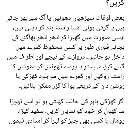
کریں؟
بعض اوقات سیڑھیاں دھوئیں یا آگ سے بھر جاتی
ہیں یا گرتی ہوئی اشیا راستہ بند کر دیتی ہیں،
ایسی صورت میں گھبرا کر ادھر ادھر بھاگنے کے
بجائے فوری طور پر کسی محفوظ کمرے میں
داخل ہو جائیں۔ دروازے کے نیچے اور اطراف میں
گیلے کپڑے، بستر یا پردے ٹھونس کر دھوئیں کا
راستہ روکیں اور کمرے میں موجود کھڑکی یا
روشن دان کے ذریعے ہوا کا گزر ممکن بنائیں۔
اگر کھڑکی باہر کی جانب کھلتی ہو تو اسے تھوڑا
سا کھول کر خود کو نمایاں کریں، سفید کپڑا،
رومال یا کسی بھی چیز کو لہرا کر امدادی ٹیموں