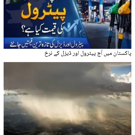
پاکستان میں آج پیٹرول اور ڈیزل کے نرخ