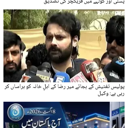
پسلی اور کولہے میں فریکچر کی تصدیق
پولیس تفتیش کے بجائے میر رضا کے اہلِ خانہ کو ہراساں کر
رہی ہے: وکیل