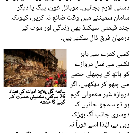
دستی الارم بجائیں۔ موبائل فون، بیگ یا دیگر
سامان سمیٹنے میں وقت ضائع نہ کریں، کیونکہ
چند قیمتی سیکنڈ بھی زندگی اور موت کے
درمیان فرق ڈال سکتے ہیں۔
کسی کمرے سے باہر
نکلنے سے قبل دروازے
کو ہاتھ کے پچھلے حصے
سے چھو کر دیکھیں، اگر
دروازہ غیر معمولی گرم
ہو تو سمجھ جائیں کہ
دوسری جانب آگ بھڑک
رہی ہے، لہٰذا اسے فوراً نہ