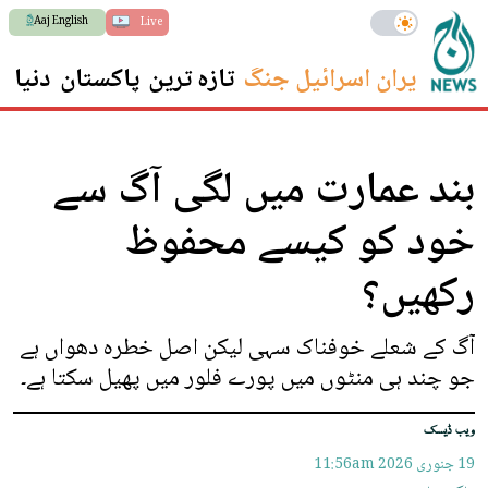
Aaj English
Live
ایران اسرائیل جنگ
تازہ ترین
پاکستان
دنیا
س
بند عمارت میں لگی آگ سے
خود کو کیسے محفوظ
رکھیں؟
آگ کے شعلے خوفناک سہی لیکن اصل خطرہ دھواں ہے
جو چند ہی منٹوں میں پورے فلور میں پھیل سکتا ہے۔
ویب ڈیسک
19 جنوری 2026
11:56am