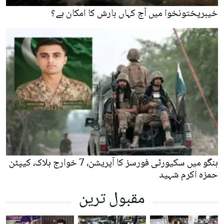
خیبرپختونخوا میں آج کہاں بارش کا امکان ہے؟
ہنگو میں سکیورٹی فورسز کا آپریشن، 7 خوارج ہلاک، کیپٹن
حمزہ اکرم شہید
مقبول ترین