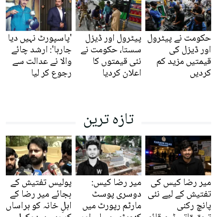
حکومت نے پیٹرول
پیٹرول اور ڈیزل
'پاسپورٹ نہیں دیا
اور ڈیزل کی
سستا، حکومت نے
جارہا': ارشد چائے
قیمتیں مزید کم
نئی قیمتوں کا
والا نے عدالت سے
کردیں
اعلان کردیا
رجوع کر لیا
تازہ ترین
میر رضا کیس کی
میر رضا کیس:
پولیس تفتیش کے
تفتیش کے لیے نئی
دوسری پوسٹ
بجائے میر رضا کے
پانچ رکنی
مارٹم رپورٹ میں
اہلِ خانہ کو ہراساں