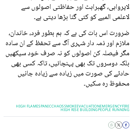
لاپرواہی، گھبراہٹ اور حفاظتی اصولوں سے
لاعلمی المیے کو کئی گنا بڑھا دیتی ہے۔
ضرورت اس بات کی ہے کہ ہم بطور فرد، خاندان،
ملازم اور ذمہ دار شہری آگ سے تحفظ کے ان سادہ
مگر فیصلہ کن اصولوں کو نہ صرف خود سیکھیں
بلکہ دوسروں تک بھی پہنچائیں، تاکہ کسی بھی
حادثے کی صورت میں زیادہ سے زیادہ جانیں
محفوظ رہ سکیں۔
HIGH FLAMES
PANIC
CHAOS
SMOKE
EVACUATION
EMERGENCY
FIRE
HIGH RISE BUILDING
PEOPLE RUNNING