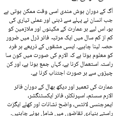
آگ کے دوران ہوش مندی اسی وقت ممکن ہوتی ہے
جب انسان نے پہلے سے ذہنی اور عملی تیاری کی
ہو، اس لیے ہر عمارت کے مکینوں اور ملازمین کو
کم از کم سال میں ایک مرتبہ فائر ڈرل میں ضرور
حصہ لینا چاہیے۔ ایسی مشقوں کے ذریعے ہر فرد
کو معلوم ہوتا ہے کہ الارم کی صورت میں کون سا
راستہ استعمال کرنا ہے، کہاں جمع ہونا ہے، اور کن
چیزوں سے ہر صورت اجتناب کرنا ہے۔
عمارت کی تعمیر اور دیکھ بھال کے دوران فائر
الارم سسٹم، اسپرنکلر، فائر ایکسٹنگشر،
ایمرجنسی لائٹس، واضح نشانات اور کھلے ایگزٹ
راستے بنیادی تقاضوں میں شامل ہونے چاہئیں۔