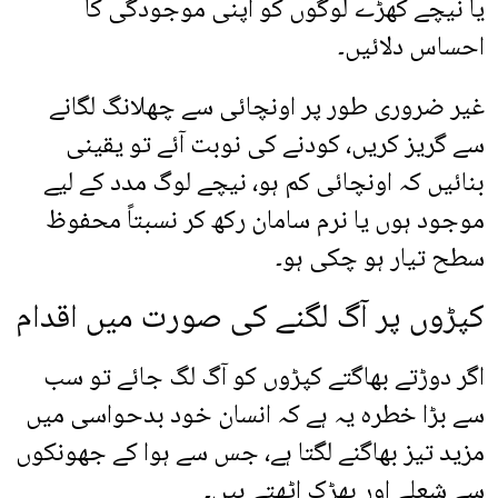
یا نیچے کھڑے لوگوں کو اپنی موجودگی کا
احساس دلائیں۔
غیر ضروری طور پر اونچائی سے چھلانگ لگانے
سے گریز کریں، کودنے کی نوبت آئے تو یقینی
بنائیں کہ اونچائی کم ہو، نیچے لوگ مدد کے لیے
موجود ہوں یا نرم سامان رکھ کر نسبتاً محفوظ
سطح تیار ہو چکی ہو۔
کپڑوں پر آگ لگنے کی صورت میں اقدام
اگر دوڑتے بھاگتے کپڑوں کو آگ لگ جائے تو سب
سے بڑا خطرہ یہ ہے کہ انسان خود بدحواسی میں
مزید تیز بھاگنے لگتا ہے، جس سے ہوا کے جھونکوں
سے شعلے اور بھڑک اٹھتے ہیں۔