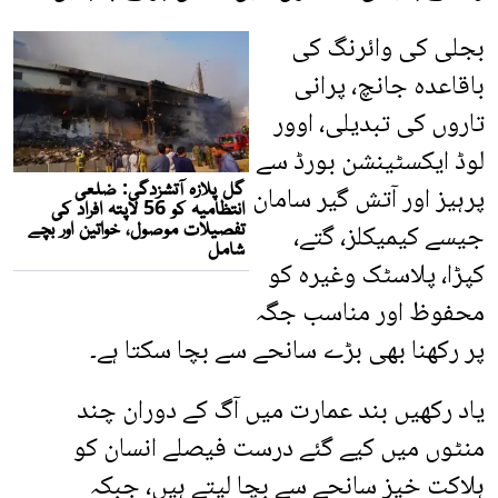
بجلی کی وائرنگ کی
باقاعدہ جانچ، پرانی
تاروں کی تبدیلی، اوور
لوڈ ایکسٹینشن بورڈ سے
پرہیز اور آتش گیر سامان
جیسے کیمیکلز، گتے،
کپڑا، پلاسٹک وغیرہ کو
محفوظ اور مناسب جگہ
پر رکھنا بھی بڑے سانحے سے بچا سکتا ہے۔
یاد رکھیں بند عمارت میں آگ کے دوران چند
منٹوں میں کیے گئے درست فیصلے انسان کو
ہلاکت خیز سانحے سے بچا لیتے ہیں، جبکہ