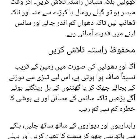
کھولیں بلکہ متبادل راستہ تلاش کریں۔ اگر وقت
میسر ہو تو گیلے رومال یا کپڑے سے منہ اور ناک
ڈھانپ لیں تاکہ دھواں کم اندر جائے اور سانس
لینے میں قدرے آسانی رہے۔
محفوظ راستہ تلاش کریں
آگ اور دھوئیں کی صورت میں زمین کے قریب
نسبتاً صاف ہوا ہوتی ہے، اس لیے تیزی سے دوڑنے
کے بجائے جھک کر یا گھٹنوں کے بل رینگتے ہوئے
آگے بڑھیں تاکہ سانس کے مسائل اور بے ہوشی کا
خطرہ کم سے کم رہے۔
راہداریوں اور دیواروں کے ساتھ ساتھ چلیں، ہلکے
سے ہاتھ سے چھو کر سمت کا تعین کریں اور پہلے