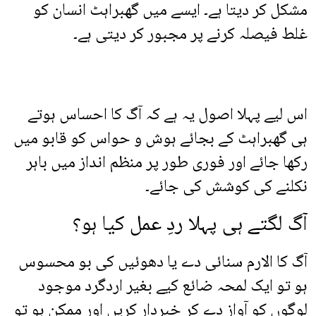
مشکل کر دیتا ہے۔ ایسے میں گھبراہٹ انسان کو
غلط فیصلہ کرنے پر مجبور کر دیتی ہے۔
اس لیے پہلا اصول یہ ہے کہ آگ کا احساس ہوتے
ہی گھبراہٹ کے بجائے ہوش و حواس کو قابو میں
رکھا جائے اور فوری طور پر منظم انداز میں باہر
نکلنے کی کوشش کی جائے۔
آگ لگتے ہی پہلا ردِ عمل کیا ہو؟
آگ کا الارم سنائی دے یا دھوئیں کی بو محسوس
ہو تو ایک لمحہ ضائع کیے بغیر اردگرد موجود
لوگوں کو آواز دے کر خبردار کریں اور ممکن ہو تو