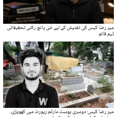
میر رضا کیس کی تفتیش کے لیے نئی پانچ رکنی تحقیقاتی
ٹیم قائم
میر رضا کیس: دوسری پوسٹ مارٹم رپورٹ میں کھوپڑی،