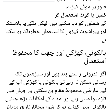
طور پر موٹے کپڑے،
کمبل یا کوٹ استعمال کر
کے شعلوں کو دبا سکتے ہیں، لیکن ہلکے یا پلاسٹک
اور پیراشوٹ کپڑوں کا استعمال خطرناک ہو سکتا
ہے۔
بالکونی، کھڑکی اور چھت کا محفوظ
استعمال
اگر اندرونی راستے بند ہوں اور سیڑھیوں تک
رسائی ممکن نہ رہے تو بالکونی یا کھڑکی آپ کے
لیے عارضی محفوظ مقام بن سکتی ہے جہاں سے
تازہ ہوا ملتی رہے اور امداد کے امکانات بڑھ جائیں۔
بالکونی میں کھڑے ہو کر شور مچانا، ٹارچ، موبائل