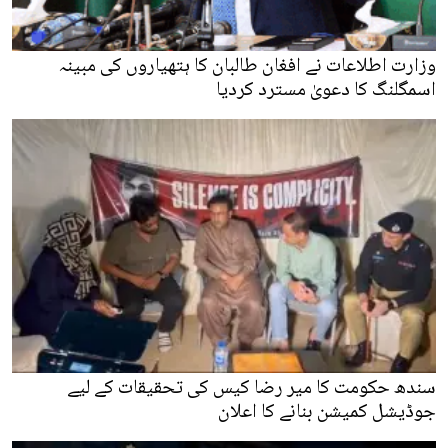
وزارت اطلاعات نے افغان طالبان کا ہتھیاروں کی مبینہ
اسمگلنگ کا دعویٰ مسترد کردیا
سندھ حکومت کا میر رضا کیس کی تحقیقات کے لیے
جوڈیشل کمیشن بنانے کا اعلان