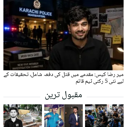
میر رضا کیس: مقدمے میں قتل کی دفعہ شامل، تحقیقات کے
لیے نئی 5 رکنی ٹیم قائم
مقبول ترین