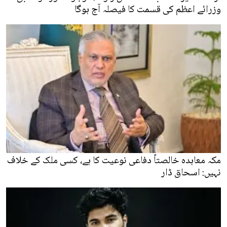
وزرائے اعظم کی قسمت کا فیصلہ آج ہوگا
مکہ معاہدہ خالصتاً دفاعی نوعیت کا ہے، کسی ملک کے خلاف
نہیں: اسحاق ڈار