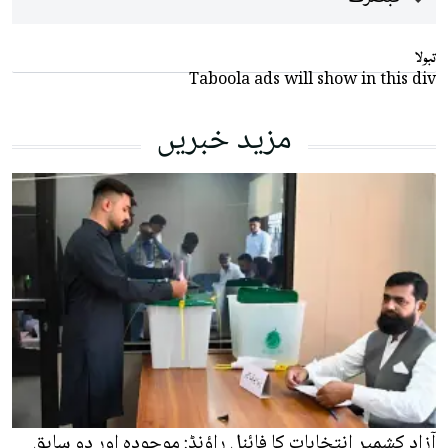
تبولا
Taboola ads will show in this div
مزید خبریں
آزاد کشمیر انتخابات کا فائنل راؤنڈ: موجودہ اور دو سابق