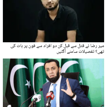
میر رضا نے قتل سے قبل کن دو افراد سے فون پر بات کی
تھی؟ تفصیلات سامنے آگئیں