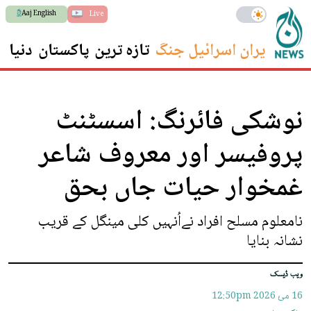
Aaj English
Live
ایران اسرائیل جنگ
تازہ ترین
پاکستان
دنیا
س
نوشکی فائرنگ: اسسٹنٹ
پروفیسر اور معروف شاعر
غمخوار حیات جاں بحق
نامعلوم مسلح افراد نےاُنہیں کلی مینگل کے قریب
نشانہ بنایا
ویب ڈیسک
16 مئ 2026
12:50pm