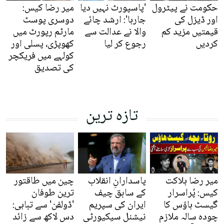
حکومت نے پیٹرول
'پاسپورٹ نہیں دیا
میر رضا کیس:
اور ڈیزل کی
جارہا': ارشد چائے
دوسری پوسٹ
قیمتیں مزید کم
والا نے عدالت سے
مارٹم رپورٹ میں
کردیں
رجوع کر لیا
کھوپڑی، پسلی اور
کولہے میں فریکچر
کی تصدیق
تازہ ترین
میر رضا ہلاکت
پاسدارانِ انقلاب
چین میں طاقتور
کیس: پُراسرار
کے سابق چیف
ترین طوفان
گیسٹ ہاؤس کا
ایران کی سپریم
'ڈولفن' سے تباہی:
چودہ سالہ ملازم
نیشنل سیکیورٹی
دس لاکھ سے زائد