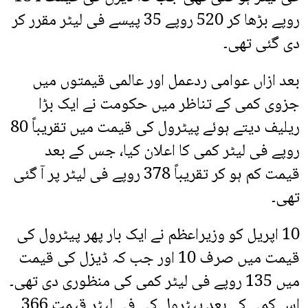
روپے بڑھا کر 520 روپے 35 پیسے فی لیٹر مقرر کر
دی گئی تھی۔
بعد ازاں عوامی ردعمل اور عالمی قیمتوں میں
جزوی کمی کے تناظر میں حکومت نے ایک بڑا
ریلیف دیتے ہوئے پیٹرول کی قیمت میں تقریباً 80
روپے فی لیٹر کمی کا اعلان کیا، جس کے بعد
قیمت کم ہو کر تقریباً 378 روپے فی لیٹر پر آ گئی
تھی۔
10 اپریل کو وزیراعظم نے ایک بار پھر پیٹرول کی
قیمت میں صرف 10 اور جب کہ ڈیزل کی قیمت
میں 135 روپے فی لیٹر کمی کی منظوری دی تھی۔
اس کمی کے بعد پیٹرول کی فی لیٹر قیمت 366