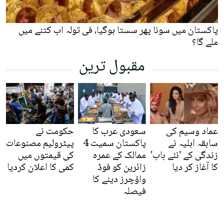
پاکستان میں سونا پھر سستا ہوگیا، فی تولہ اب کتنے میں
ملے گا؟
مقبول ترین
عماد وسیم کی
سعودی عرب کا
حکومت نے
سابقہ اہلیہ نے
پاکستان سمیت 4
پیٹرولیم مصنوعات
زندگی کے 'نئے باب'
ممالک کے عمرہ
کی قیمتوں میں
کا آغاز کر دیا
زائرین کو فوڈ
کمی کا اعلان کردیا
واؤچرز دینے کا
فیصلہ