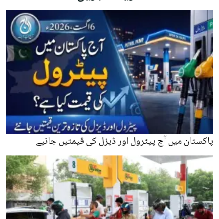
پاکستان میں آج پیٹرول اور ڈیزل کی قیمتیں جانیے