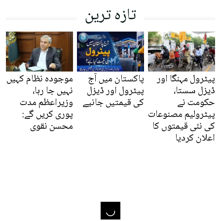
تازہ ترین
پیٹرول مہنگا اور
پاکستان میں آج
موجودہ نظام کہیں
ڈیزل سستا،
پیٹرول اور ڈیزل
نہیں جا رہا،
حکومت نے
کی قیمتیں جانیے
وزیراعظم مدت
پیٹرولیم مصنوعات
پوری کریں گے:
کی نئی قیمتوں کا
محسن نقوی
اعلان کردیا