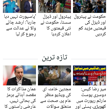
حکومت نے پیٹرول
پیٹرول اور ڈیزل
'پاسپورٹ نہیں دیا
اور ڈیزل کی
سستا، حکومت نے
جارہا': ارشد چائے
قیمتیں مزید کم
نئی قیمتوں کا
والا نے عدالت سے
کردیں
اعلان کردیا
رجوع کر لیا
تازہ ترین
میر رضا کیس:
مجتبیٰ خامنہ ای
عمان مذاکرات کا
دوسری پوسٹ
کی ویڈیو منظرِ
مقصد آبنائے ہرمز
مارٹم رپورٹ میں
عام پر، صحت سے
کی بحالی نہیں،
کھوپڑی، پسلی اور
متعلق سوالات
عارضی راستوں کا