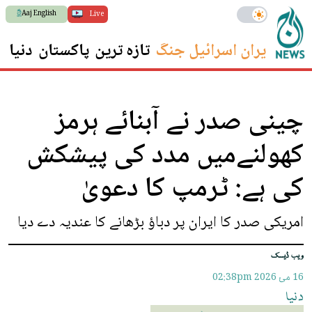
Aaj English
Live
ایران اسرائیل جنگ
تازہ ترین
پاکستان
دنیا
س
چینی صدر نے آبنائے ہرمز
کھولنےمیں مدد کی پیشکش
کی ہے: ٹرمپ کا دعویٰ
امریکی صدر کا ایران پر دباؤ بڑھانے کا عندیہ دے دیا
ویب ڈیسک
16 مئ 2026
02:38pm
دنیا