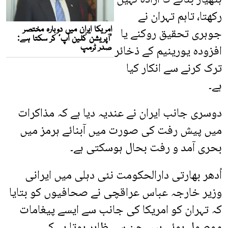
رکھتا، تاہم تہران نے
جوہری تحقیق روکنے یا
افزودہ یورینیم کے ذخائر
ترک کرنے سے انکار کیا
ہے۔
دوسری جانب ایران نے عندیہ دیا ہے کہ مذاکرات
میں پیش رفت کی صورت میں آبنائے ہرمز میں
بحری آمد و رفت بحال ہوسکتی ہے۔
اُدھر بھارتی دارالحکومت نئی دہلی میں ایرانی
وزیر خارجہ عباس عراقچی نے صحافیوں کو بتایا
کہ تہران کو امریکا کی جانب سے ایسے پیغامات
موصول ہوئے ہیں جن سے ظاہر ہوتا ہے کہ