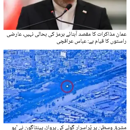
عمان مذاکرات کا مقصد آبنائے ہرمز کی بحالی نہیں، عارضی
راستوں کا قیام ہے: عباس عراقچی
مشرقِ وسطیٰ پر پُراسرار گولے کی پرواز، پینٹاگون نے 'یو