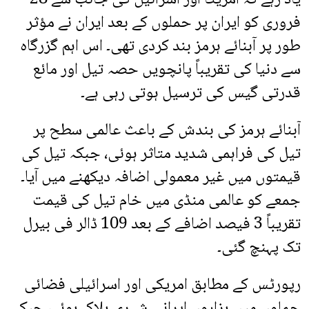
فروری کو ایران پر حملوں کے بعد ایران نے مؤثر
طور پر آبنائے ہرمز بند کردی تھی۔ اس اہم گزرگاہ
سے دنیا کی تقریباً پانچویں حصہ تیل اور مائع
قدرتی گیس کی ترسیل ہوتی رہی ہے۔
آبنائے ہرمز کی بندش کے باعث عالمی سطح پر
تیل کی فراہمی شدید متاثر ہوئی، جبکہ تیل کی
قیمتوں میں غیر معمولی اضافہ دیکھنے میں آیا۔
جمعے کو عالمی منڈی میں خام تیل کی قیمت
تقریباً 3 فیصد اضافے کے بعد 109 ڈالر فی بیرل
تک پہنچ گئی۔
رپورٹس کے مطابق امریکی اور اسرائیلی فضائی
حملوں میں ہزاروں ایرانی شہری ہلاک ہوئے، جبکہ