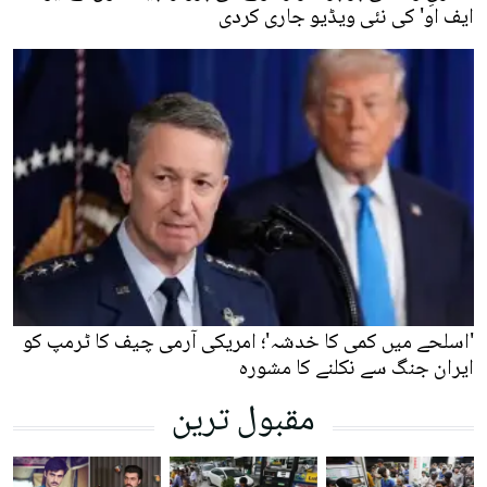
ایف او' کی نئی ویڈیو جاری کردی
'اسلحے میں کمی کا خدشہ'؛ امریکی آرمی چیف کا ٹرمپ کو
ایران جنگ سے نکلنے کا مشورہ
مقبول ترین