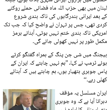
لبنان میں بھی حزب اللہ ماہ فضائی حملے روکنے
کے بعد ایرانی بندرگاہوں کی ناکہ بندی شروع
کردی تھی، جس پر تہران نے واضح کیا کہ جب تک
امریکی ناکہ بندی ختم نہیں ہوتی، آبنائے ہرمز
مکمل طور پر نہیں کھولی جائے گی۔
بیجنگ میں شی جن پنگ کے ہمراہ گفتگو کرتے
ہوئے ٹرمپ نے کہا، ’’ہم نہیں چاہتے کہ ایران کے
پاس جوہری ہتھیار ہوں، ہم چاہتے ہیں کہ آبنائے
کھلی رہے۔‘‘
ایران مسلسل یہ مؤقف
دہراتا آیا ہے کہ وہ جوہری
ہتھیار بنانے کا ارادہ نہیں