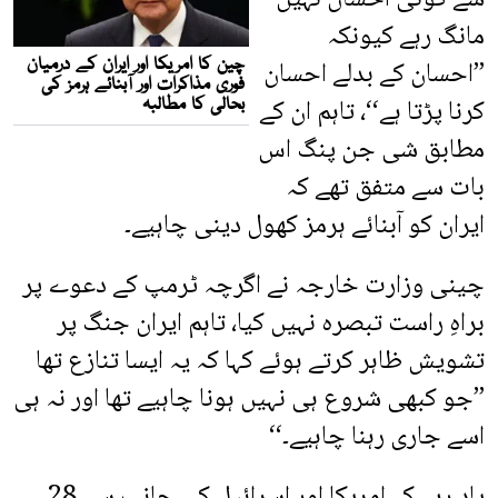
مانگ رہے کیونکہ
’’احسان کے بدلے احسان
کرنا پڑتا ہے‘‘، تاہم ان کے
مطابق شی جن پنگ اس
بات سے متفق تھے کہ
ایران کو آبنائے ہرمز کھول دینی چاہیے۔
چینی وزارت خارجہ نے اگرچہ ٹرمپ کے دعوے پر
براہِ راست تبصرہ نہیں کیا، تاہم ایران جنگ پر
تشویش ظاہر کرتے ہوئے کہا کہ یہ ایسا تنازع تھا
’’جو کبھی شروع ہی نہیں ہونا چاہیے تھا اور نہ ہی
اسے جاری رہنا چاہیے۔‘‘
یاد رہے کہ امریکا اور اسرائیل کی جانب سے 28