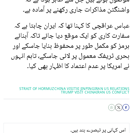
واشنگٹن مذاکرات جاری رکھنے پر آمادہ ہے۔
عباس عراقچی کا کہنا تھا کہ ایران چاہتا ہے کہ
سفارت کاری کو ایک موقع دیا جائے تاکہ آبنائے
ہرمز کو مکمل طور پر محفوظ بنایا جاسکے اور
بحری ٹریفک معمول پر لائی جاسکے، تاہم انہوں
نے امریکا پر عدم اعتماد کا اظہار بھی کیا۔
STRAIT OF HORMUZ
CHINA VISIT
XI JINPING
IRAN US RELATIONS
TRUMP VISIT CHINA
IRAN US CONFLICT
اس کہانی پر تبصرے بند ہیں۔