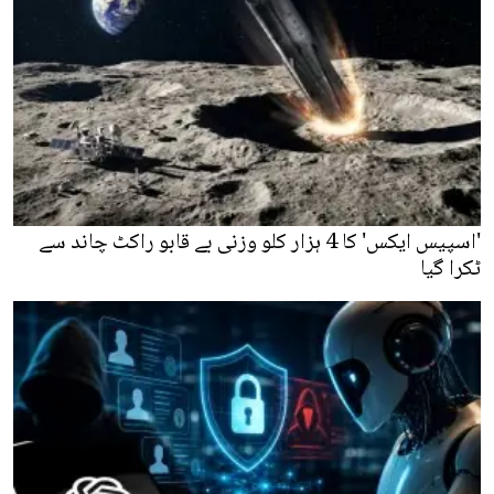
'اسپیس ایکس' کا 4 ہزار کلو وزنی بے قابو راکٹ چاند سے
ٹکرا گیا