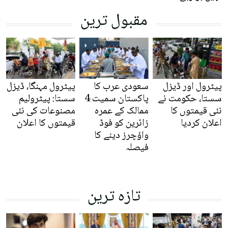
مقبول ترین
پیٹرول اور ڈیزل
سعودی عرب کا
پیٹرول مہنگا، ڈیزل
سستا، حکومت نے
پاکستان سمیت 4
سستا: پیٹرولیم
نئی قیمتوں کا
ممالک کے عمرہ
مصنوعات کی نئی
اعلان کردیا
زائرین کو فوڈ
قیمتوں کا اعلان
واؤچرز دینے کا
فیصلہ
تازہ ترین