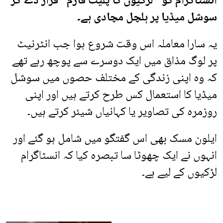
انسٹاگرام کو ”لڑکیوں کا پلیٹ فارم“ قرار دے کر
سوشل میڈیا پر ہلچل مچادی ہے۔
یہ سارا معاملہ اس وقت شروع ہوا جب انٹرنیٹ
پر لوگ مذاق میں ایک دوسرے سے پوچھ رہے تھے
کہ وہ اپنی زندگی کے مختلف حصوں میں سوشل
میڈیا کا استعمال کس طرح کرتے ہیں اور اپنی
روزمرہ کی تصاویر یا کہانیاں شیئر کرتے ہیں۔
ایلون مسک بھی اس گفتگو میں شامل ہو گئے اور
انہوں نے ایک چھوٹا سا تبصرہ کیا کہ انسٹاگرام
لڑکیوں کے لیے ہے۔