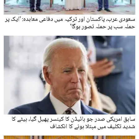
سعودی عرب، پاکستان اور ترکیہ میں دفاعی معاہدہ: 'ایک پر
حملہ سب پر حملہ تصور ہوگا'
سابق امریکی صدر جو بائیڈن کا کینسر پھیل گیا، بیٹے کا
شدید تکلیف میں مبتلا ہونے کا انکشاف