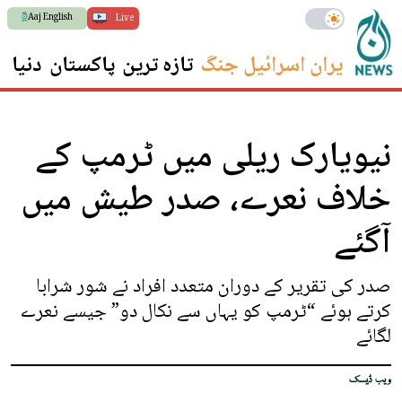
Aaj English
Live
ایران اسرائیل جنگ
تازہ ترین
پاکستان
دنیا
س
نیویارک ریلی میں ٹرمپ کے
خلاف نعرے، صدر طیش میں
آگئے
صدر کی تقریر کے دوران متعدد افراد نے شور شرابا
کرتے ہوئے “ٹرمپ کو یہاں سے نکال دو” جیسے نعرے
لگائے
ویب ڈیسک