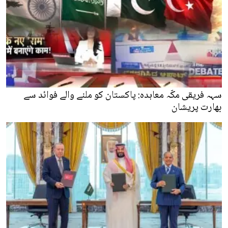
سہہ فریقی مکّہ معاہدہ: پاکستان کو ملنے والے فوائد سے
بھارت پریشان