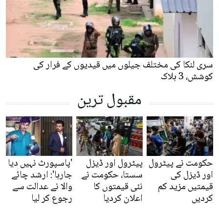
سری لنکا کی مختلف جیلوں میں قیدیوں کے فرار کی
کوشش، 3 ہلاک
مقبول ترین
حکومت نے پیٹرول
پیٹرول اور ڈیزل
'پاسپورٹ نہیں دیا
اور ڈیزل کی
سستا، حکومت نے
جارہا': ارشد چائے
قیمتیں مزید کم
نئی قیمتوں کا
والا نے عدالت سے
کردیں
اعلان کردیا
رجوع کر لیا