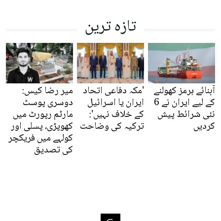
تازہ ترین
آبنائے ہرمز کھولنے
'مکہ دفاعی اتحاد
میر رضا کیس:
کے لیے ایران نے 6
ایران یا اسرائیل
دوسری پوسٹ
نئی شرائط پیش
کے خلاف نہیں':
مارٹم رپورٹ میں
کردیں
ترکیہ کی وضاحت
کھوپڑی، پسلی اور
کولہے میں فریکچر
کی تصدیق