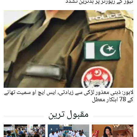
نیوز کے رپورٹر پر بدترین تشدد
لاہور: ذہنی معذور لڑکی سے زیادتی، ایس ایچ او سمیت تھانے
کے 78 اہلکار معطل
مقبول ترین