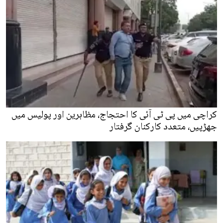
کراچی میں پی ٹی آئی کا احتجاج، مظاہرین اور پولیس میں
جھڑپیں، متعدد کارکنان گرفتار