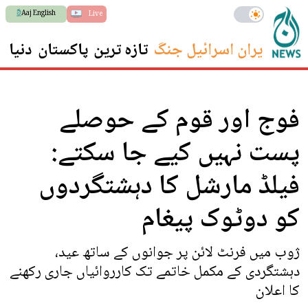
Aaj English
Live
ایران اسرائیل جنگ
تازہ ترین
پاکستان
دنیا
س
فوج اور قوم کے حوصلے
پست نہیں کیے جا سکتے:
فیلڈ مارشل کا دہشتگردوں
کو دوٹوک پیغام
ژوب میں فرنٹ لائن پر جوانوں کے ساتھ عید،
دہشتگردی کے مکمل خاتمے تک کارروائیاں جاری رکھنے
کا اعلان