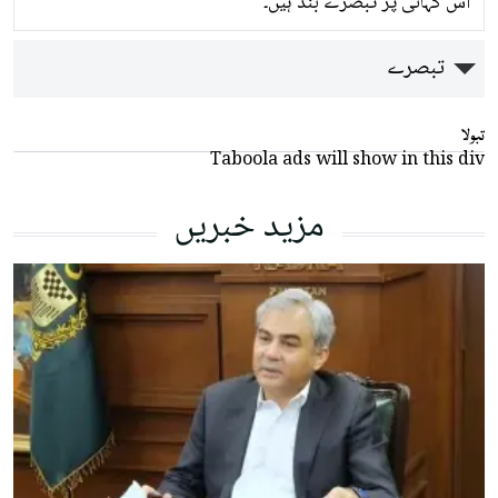
اس کہانی پر تبصرے بند ہیں۔
تبصرے
تبولا
Taboola ads will show in this div
مزید خبریں