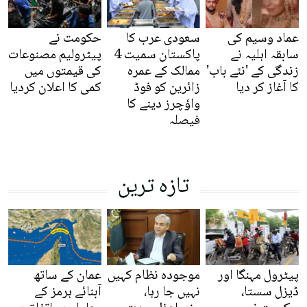
عماد وسیم کی
سعودی عرب کا
حکومت نے
سابقہ اہلیہ نے
پاکستان سمیت 4
پیٹرولیم مصنوعات
زندگی کے 'نئے باب'
ممالک کے عمرہ
کی قیمتوں میں
کا آغاز کر دیا
زائرین کو فوڈ
کمی کا اعلان کردیا
واؤچرز دینے کا
فیصلہ
تازہ ترین
پیٹرول مہنگا اور
موجودہ نظام کہیں
عمان کے ساتھ
ڈیزل سستا،
نہیں جا رہا،
آبنائے ہرمز کے