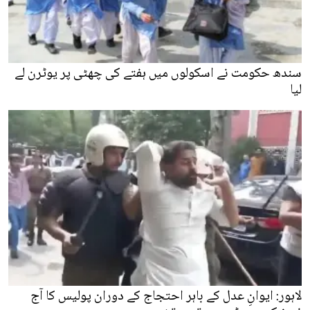
سندھ حکومت نے اسکولوں میں ہفتے کی چھٹی پر یوٹرن لے
لیا
لاہور: ایوانِ عدل کے باہر احتجاج کے دوران پولیس کا آج