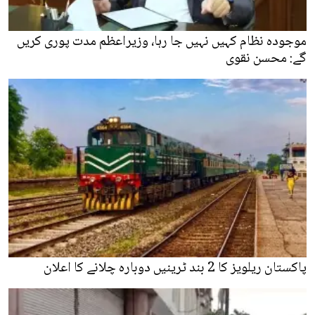
موجودہ نظام کہیں نہیں جا رہا، وزیراعظم مدت پوری کریں
گے: محسن نقوی
پاکستان ریلویز کا 2 بند ٹرینیں دوبارہ چلانے کا اعلان