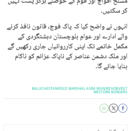
مسلح افواج اور قوم کے حوصلے ہرگز پست نہیں
کر سکتیں۔
انہوں نے واضح کیا کہ پاک فوج، قانون نافذ کرنے
والے ادارے اور عوامِ بلوچستان دہشتگردی کے
مکمل خاتمے تک اپنی کارروائیاں جاری رکھیں گے
اور ملک دشمن عناصر کے ناپاک عزائم کو ناکام
بنایا جائے گا۔
BALUCHESTAN
FIELD MARSHAL ASIM MUNIR
ZHOB
VISIT
WESTERN BORDERS