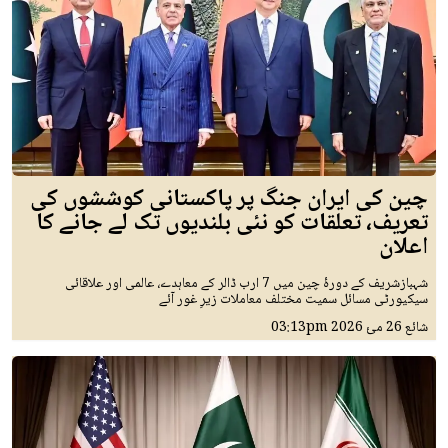
چین کی ایران جنگ پر پاکستانی کوششوں کی
تعریف، تعلقات کو نئی بلندیوں تک لے جانے کا
اعلان
شہبازشریف کے دورۂ چین میں 7 ارب ڈالر کے معاہدے، عالمی اور علاقائی
سیکیورٹی مسائل سمیت مختلف معاملات زیرِ غور آئے
شائع
26 مئ 2026
03:13pm