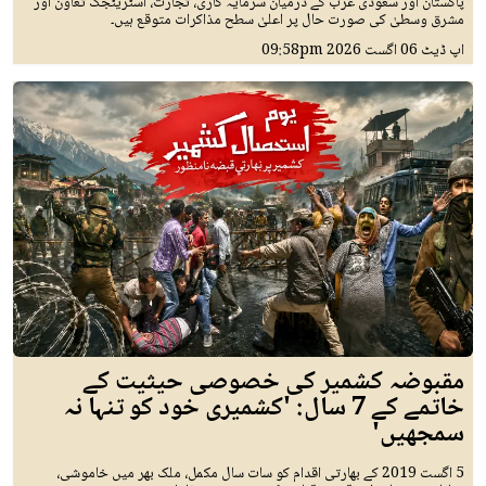
پاکستان اور سعودی عرب کے درمیان سرمایہ کاری، تجارت، اسٹریٹجک تعاون اور
مشرق وسطیٰ کی صورت حال پر اعلیٰ سطح مذاکرات متوقع ہیں۔
اپ ڈیٹ
06 اگست 2026
09:58pm
مقبوضہ کشمیر کی خصوصی حیثیت کے
خاتمے کے 7 سال: 'کشمیری خود کو تنہا نہ
سمجھیں'
5 اگست 2019 کے بھارتی اقدام کو سات سال مکمل، ملک بھر میں خاموشی،