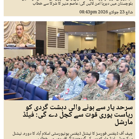
بلوچستان میں دیرپا امن لائیں گی: عاصم منیر کا شرکا سے خطاب
شائع
23 جولائ 2026
08:43pm
سرحد پار سے ہونے والی دہشت گردی کو
ریاست پوری قوت سے کچل دے گی: فیلڈ
مارشل
چیف آف ڈیفنس فورسز کا نیشنل ڈیفنس یونیورسٹی اسلام آباد کا دورہ، نیشنل
سیکیورٹی اینڈ وار کورس کے گریجویٹنگ افسروں سے خطاب