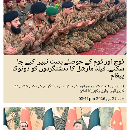
فوج اور قوم کے حوصلے پست نہیں کیے جا
سکتے: فیلڈ مارشل کا دہشتگردوں کو دوٹوک
پیغام
ژوب میں فرنٹ لائن پر جوانوں کے ساتھ عید، دہشتگردی کے مکمل خاتمے تک
کارروائیاں جاری رکھنے کا اعلان
شائع
27 مئ 2026
03:41pm