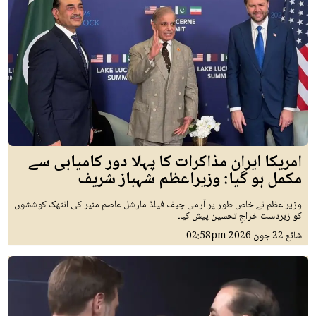
امریکا ایران مذاکرات کا پہلا دور کامیابی سے
مکمل ہو گیا: وزیراعظم شہباز شریف
وزیراعظم نے خاص طور پر آرمی چیف فیلڈ مارشل عاصم منیر کی انتھک کوششوں
کو زبردست خراجِ تحسین پیش کیا۔
شائع
22 جون 2026
02:58pm