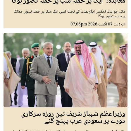
معاہدہ: 'ایک پر حملہ سب پر حملہ تصور ہوگا'
مکہ جوائنٹ ڈیفنس ایگریمنٹ کے تحت کسی ایک ملک پر حملہ تینوں ممالک
پرحملہ تصور ہوگا
اپ ڈیٹ
07 اگست 2026
07:06pm
وزیراعظم شہباز شریف تین روزہ سرکاری
دورے پر سعودی عرب پہنچ گئے