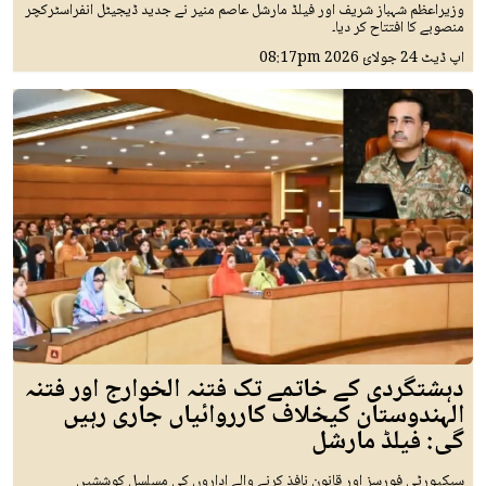
وزیراعظم شہباز شریف اور فیلڈ مارشل عاصم منیر نے جدید ڈیجیٹل انفراسٹرکچر
منصوبے کا افتتاح کر دیا۔
اپ ڈیٹ
24 جولائ 2026
08:17pm
دہشتگردی کے خاتمے تک فتنہ الخوارج اور فتنہ
الہندوستان کیخلاف کارروائیاں جاری رہیں
گی: فیلڈ مارشل
سیکیورٹی فورسز اور قانون نافذ کرنے والے اداروں کی مسلسل کوششیں