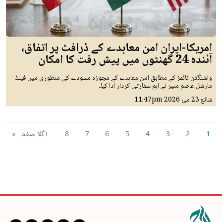
امریکا-ایران امن معاہدے کے ڈرافٹ پر اتفاق،
آئندہ 24 گھنٹوں میں پیش رفت کا امکان
واشنگٹن ٹائمز کے مطابق امن معاہدے کے مجوزہ مسودے کی منظوری میں فیلڈ
مارشل عاصم منیر نے اہم سفارتی کردار ادا کیا۔
شائع
23 مئ 2026
11:47pm
1
2
3
4
5
6
7
8
١گلا صفحہ »