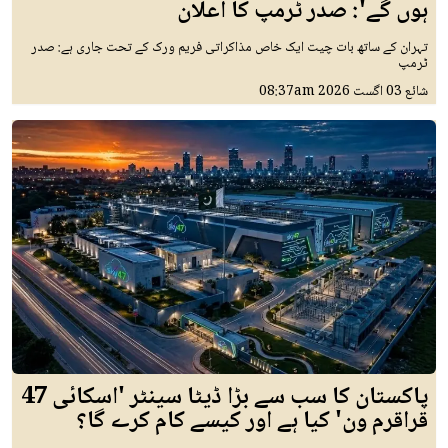
ہوں گے': صدر ٹرمپ کا اعلان
تہران کے ساتھ بات چیت ایک خاص مذاکراتی فریم ورک کے تحت جاری ہے: صدر
ٹرمپ
شائع
03 اگست 2026
08:37am
پاکستان کا سب سے بڑا ڈیٹا سینٹر 'اسکائی 47
قراقرم ون' کیا ہے اور کیسے کام کرے گا؟