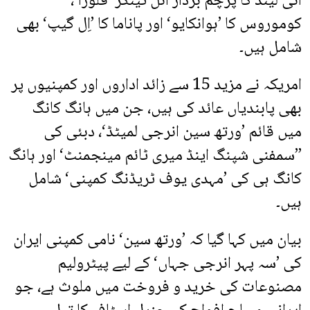
آئی لینڈ کا پرچم بردار آئل ٹینکر ’فلورا‘،
کوموروس کا ’ہوانکایو‘ اور پاناما کا ’اِل گیپ‘ بھی
شامل ہیں۔
امریکہ نے مزید 15 سے زائد اداروں اور کمپنیوں پر
بھی پابندیاں عائد کی ہیں، جن میں ہانگ کانگ
میں قائم ’ورتھ سین انرجی لمیٹڈ‘، دبئی کی
’’سمفنی شپنگ اینڈ میری ٹائم مینجمنٹ‘ اور ہانگ
کانگ ہی کی ’مہدی یوف ٹریڈنگ کمپنی‘ شامل
ہیں۔
بیان میں کہا گیا کہ ’ورتھ سین‘ نامی کمپنی ایران
کی ’سہ پہر انرجی جہاں‘ کے لیے پیٹرولیم
مصنوعات کی خرید و فروخت میں ملوث ہے، جو