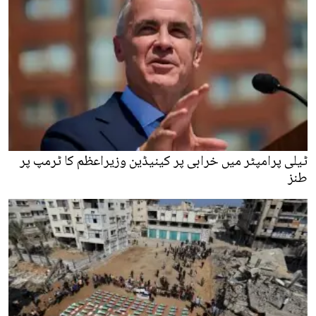
ٹیلی پرامپٹر میں خرابی پر کینیڈین وزیراعظم کا ٹرمپ پر
طنز