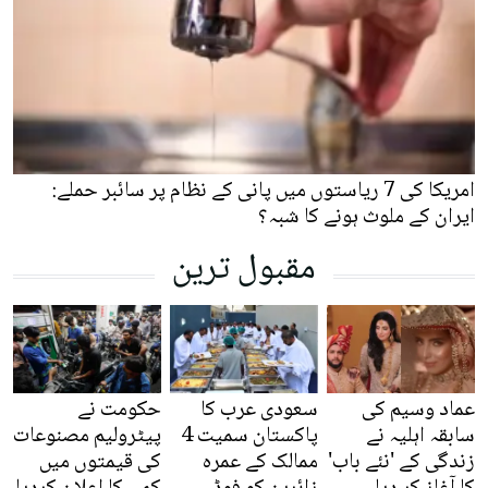
امریکا کی 7 ریاستوں میں پانی کے نظام پر سائبر حملے:
ایران کے ملوث ہونے کا شبہ؟
مقبول ترین
عماد وسیم کی
سعودی عرب کا
حکومت نے
سابقہ اہلیہ نے
پاکستان سمیت 4
پیٹرولیم مصنوعات
زندگی کے 'نئے باب'
ممالک کے عمرہ
کی قیمتوں میں