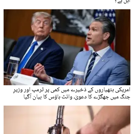
اہل ہے؟
امریکی ہتھیاروں کے ذخیرے میں کمی پر ٹرمپ اور وزیرِ
جنگ میں جھگڑے کا دعویٰ، وائٹ ہاؤس کا بیان آگیا