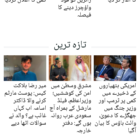
کا آغاز کر دیا
زائرین کو فوڈ
کمی کا اعلان کردیا
واؤچرز دینے کا
فیصلہ
تازہ ترین
امریکی ہتھیاروں
مشرقِ وسطیٰ میں
میر رضا ہلاکت
کے ذخیرے میں
امن کی کوششیں؛
کیس: پوسٹ مارٹم
کمی پر ٹرمپ اور
وزیراعظم، فیلڈ
کرنے والا ڈاکٹر
وزیرِ جنگ میں
مارشل کے ہمراہ آج
اسامہ اب کہاں
جھگڑے کا دعویٰ،
سعودی عرب روانہ
غائب ہے؟ والد نے
وائٹ ہاؤس کا بیان
ہوں گے: دفترِ
سوالات اٹھا دیے
آگیا
خارجہ