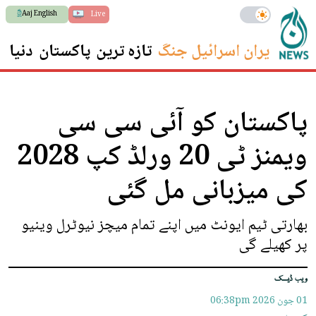
Aaj English
Live
ایران اسرائیل جنگ
تازہ ترین
پاکستان
دنیا
س
پاکستان کو آئی سی سی
ویمنز ٹی 20 ورلڈ کپ 2028
کی میزبانی مل گئی
بھارتی ٹیم ایونٹ میں اپنے تمام میچز نیوٹرل وینیو
پر کھیلے گی
ویب ڈیسک
01 جون 2026
06:38pm