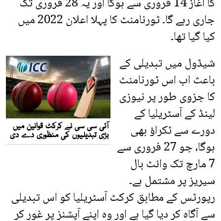
کا آغاز 14 فروری سے ہوگا اور یہ 28 فروری تک
جاری رہے گا۔ ٹورنامنٹ کا پہلا اعلان 2022 میں
کیا گیا تھا۔
شیڈول میں تبدیلی کے
باعث اب اس ٹورنامنٹ
کا جزوی طور پر نیوزی
لینڈ کے آسٹریلیا کے
دورے سے ٹکراؤ بھی
ہوگا، جو 27 فروری سے
7 مارچ تک وائٹ بال
سیریز پر مشتمل ہے۔
رپورٹس کے مطابق کرکٹ آسٹریلیا کو اس تبدیلی
سے آگاہ کر دیا گیا ہے اور وہ اپنے آپشنز پر غور کر