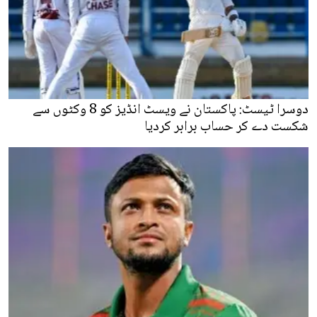
دوسرا ٹیسٹ: پاکستان نے ویسٹ انڈیز کو 8 وکٹوں سے
شکست دے کر حساب برابر کردیا