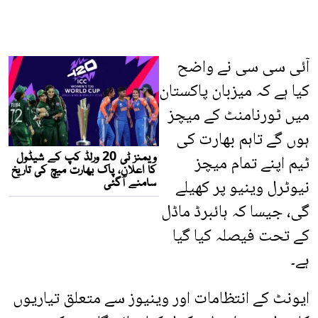
آئی سی سی نے واضح
کیا ہے کہ میزبان پاکستان
میں ٹورنامنٹ کے میچز
ہوں گے تاہم بھارت کی
ٹیم اپنے تمام میچز
نیوٹرل وینیو پر کھیلے
گی، جیسا کہ ہائبرڈ ماڈل
کے تحت فیصلہ کیا گیا
ہے۔
ایونٹ کے انتظامات اور وینیوز سے متعلق تیاریوں