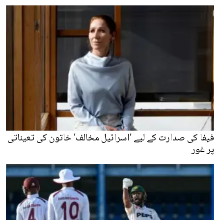
فیفا کی صدارت کے لیے 'اسرائیل مخالف' خاتون کی تعیناتی
پر غور