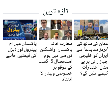
تازہ ترین
عمان کے ساتھ نئے
سفارت خانہ
پاکستان میں آج
’ہرمز معاہدے‘ سے
پاکستان: واشنگٹن
پیٹرول اور ڈیزل
ایران کو خلیجی
ڈی سی میں یوم
کی قیمتیں جانیے
جہاز رانی پر بے
استحصال 5 اگست
مثال اختیارات
کے موقع پر
کیسے ملیں گے؟
خصوصی ویبنار کا
انعقاد