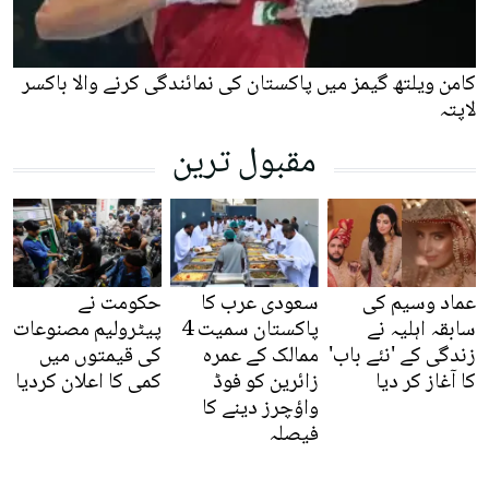
کامن ویلتھ گیمز میں پاکستان کی نمائندگی کرنے والا باکسر
لاپتہ
مقبول ترین
عماد وسیم کی
سعودی عرب کا
حکومت نے
سابقہ اہلیہ نے
پاکستان سمیت 4
پیٹرولیم مصنوعات
زندگی کے 'نئے باب'
ممالک کے عمرہ
کی قیمتوں میں
کا آغاز کر دیا
زائرین کو فوڈ
کمی کا اعلان کردیا
واؤچرز دینے کا
فیصلہ