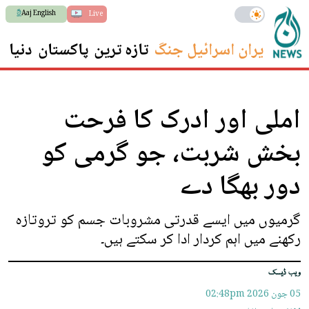
Aaj English
Live
ایران اسرائیل جنگ
تازہ ترین
پاکستان
دنیا
س
املی اور ادرک کا فرحت
بخش شربت، جو گرمی کو
دور بھگا دے
گرمیوں میں ایسے قدرتی مشروبات جسم کو تروتازہ
رکھنے میں اہم کردار ادا کر سکتے ہیں۔
ویب ڈیسک
05 جون 2026
02:48pm