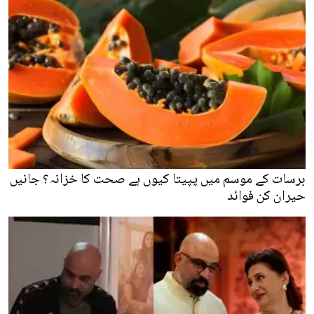
برسات کے موسم میں پپیتا کیوں ہے صحت کا خزانہ؟ جانیں
حیران کن فوائد