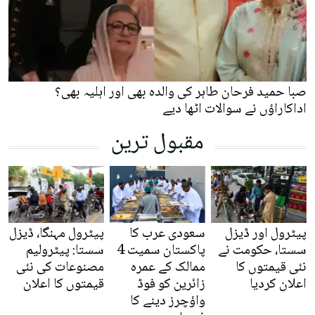
صبا حمید فرحان طاہر کی والدہ بھی اور اہلیہ بھی؟
اداکاراؤں نے سوالات اٹھا دیے
مقبول ترین
پیٹرول اور ڈیزل
سعودی عرب کا
پیٹرول مہنگا، ڈیزل
سستا، حکومت نے
پاکستان سمیت 4
سستا: پیٹرولیم
نئی قیمتوں کا
ممالک کے عمرہ
مصنوعات کی نئی
اعلان کردیا
زائرین کو فوڈ
قیمتوں کا اعلان
واؤچرز دینے کا