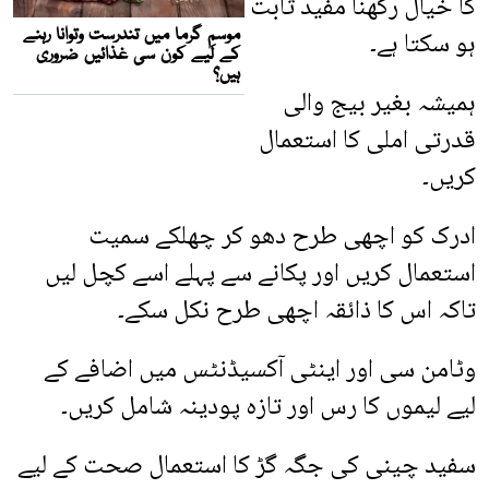
کا خیال رکھنا مفید ثابت
ہو سکتا ہے۔
ہمیشہ بغیر بیج والی
قدرتی املی کا استعمال
کریں۔
ادرک کو اچھی طرح دھو کر چھلکے سمیت
استعمال کریں اور پکانے سے پہلے اسے کچل لیں
تاکہ اس کا ذائقہ اچھی طرح نکل سکے۔
وٹامن سی اور اینٹی آکسیڈنٹس میں اضافے کے
لیے لیموں کا رس اور تازہ پودینہ شامل کریں۔
سفید چینی کی جگہ گڑ کا استعمال صحت کے لیے