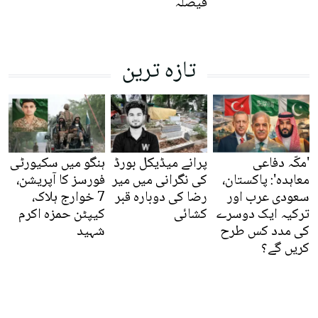
فیصلہ
تازہ ترین
'مکّہ دفاعی
پرانے میڈیکل بورڈ
ہنگو میں سکیورٹی
معاہدہ': پاکستان،
کی نگرانی میں میر
فورسز کا آپریشن،
سعودی عرب اور
رضا کی دوبارہ قبر
7 خوارج ہلاک،
ترکیہ ایک دوسرے
کشائی
کیپٹن حمزہ اکرم
کی مدد کس طرح
شہید
کریں گے؟