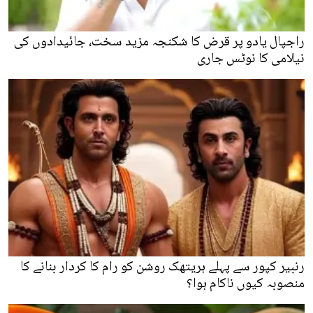
راجپال یادو پر قرض کا شکنجہ مزید سخت، جائیدادوں کی
نیلامی کا نوٹس جاری
رنبیر کپور سے پہلے ہریتھک روشن کو رام کا کردار بنانے کا
منصوبہ کیوں ناکام ہوا؟