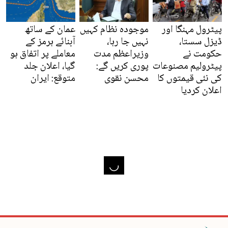
پیٹرول مہنگا اور
موجودہ نظام کہیں
عمان کے ساتھ
ڈیزل سستا،
نہیں جا رہا،
آبنائے ہرمز کے
حکومت نے
وزیراعظم مدت
معاملے پر اتفاق ہو
پیٹرولیم مصنوعات
پوری کریں گے:
گیا، اعلان جلد
کی نئی قیمتوں کا
محسن نقوی
متوقع: ایران
اعلان کردیا