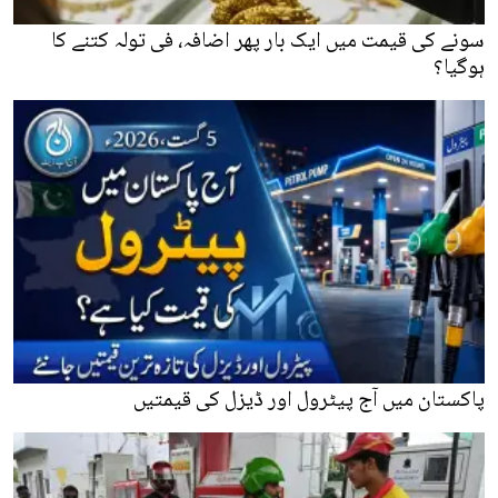
سونے کی قیمت میں ایک بار پھر اضافہ، فی تولہ کتنے کا
ہوگیا؟
پاکستان میں آج پیٹرول اور ڈیزل کی قیمتیں