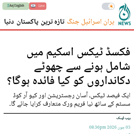
Aaj English
Live
ایران اسرائیل جنگ
تازہ ترین
پاکستان
دنیا
س
فکسڈ ٹیکس اسکیم میں
شامل ہونے سے چھوٹے
دکانداروں کو کیا فائدہ ہوگا؟
ایک فیصد ٹیکس، آسان رجسٹریشن اور کیو آر کوڈ
سسٹم کے ساتھ نیا فریم ورک متعارف کرایا جائے گا۔
ویب ڈیسک
05 جون 2026
08:36pm