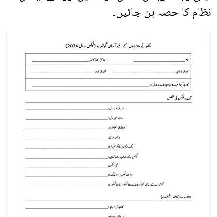
نظام کا حصہ بن جائیں۔