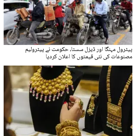
پیٹرول مہنگا اور ڈیزل سستا، حکومت نے پیٹرولیم
مصنوعات کی نئی قیمتوں کا اعلان کردیا