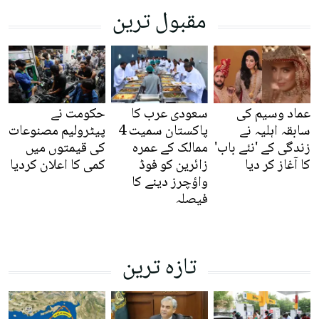
مقبول ترین
عماد وسیم کی
سعودی عرب کا
حکومت نے
سابقہ اہلیہ نے
پاکستان سمیت 4
پیٹرولیم مصنوعات
زندگی کے 'نئے باب'
ممالک کے عمرہ
کی قیمتوں میں
کا آغاز کر دیا
زائرین کو فوڈ
کمی کا اعلان کردیا
واؤچرز دینے کا
فیصلہ
تازہ ترین