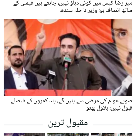
میر رضا کیس میں کوئی دباؤ نہیں، چاہتے ہیں فیملی کے
ساتھ انصاف ہو: وزیر داخلہ سندھ
صوبے عوام کی مرضی سے بنیں گے، بند کمروں کے فیصلے
قبول نہیں: بلاول بھٹو
مقبول ترین