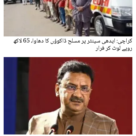
کراچی: ایدھی سینٹر پر مسلح ڈاکوؤں کا دھاوا، 65 لاکھ
روپے لوٹ کر فرار