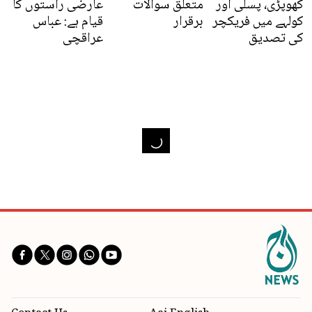
کھوپڑی، پسلی اور
متعلق سوالات
عارضی راستوں کا
کولہے میں فریکچر
برقرار
قیام ہے: عباس
کی تصدیق
عراقچی