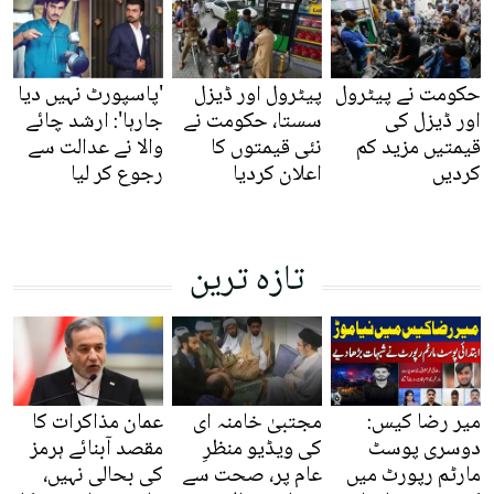
حکومت نے پیٹرول
پیٹرول اور ڈیزل
'پاسپورٹ نہیں دیا
اور ڈیزل کی
سستا، حکومت نے
جارہا': ارشد چائے
قیمتیں مزید کم
نئی قیمتوں کا
والا نے عدالت سے
کردیں
اعلان کردیا
رجوع کر لیا
تازہ ترین
میر رضا کیس:
مجتبیٰ خامنہ ای
عمان مذاکرات کا
دوسری پوسٹ
کی ویڈیو منظرِ
مقصد آبنائے ہرمز
مارٹم رپورٹ میں
عام پر، صحت سے
کی بحالی نہیں،