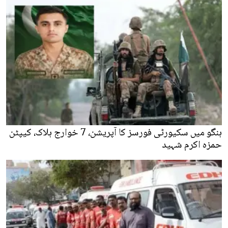
ہنگو میں سکیورٹی فورسز کا آپریشن، 7 خوارج ہلاک، کیپٹن
حمزہ اکرم شہید