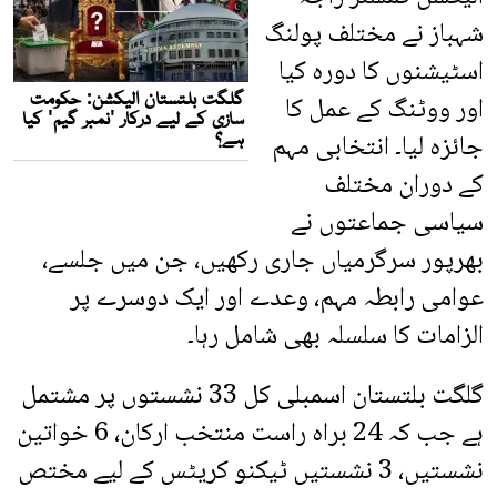
شہباز نے مختلف پولنگ
اسٹیشنوں کا دورہ کیا
اور ووٹنگ کے عمل کا
جائزہ لیا۔ انتخابی مہم
کے دوران مختلف
سیاسی جماعتوں نے
بھرپور سرگرمیاں جاری رکھیں، جن میں جلسے،
عوامی رابطہ مہم، وعدے اور ایک دوسرے پر
الزامات کا سلسلہ بھی شامل رہا۔
گلگت بلتستان اسمبلی کل 33 نشستوں پر مشتمل
ہے جب کہ 24 براہ راست منتخب ارکان، 6 خواتین
نشستیں، 3 نشستیں ٹیکنو کریٹس کے لیے مختص