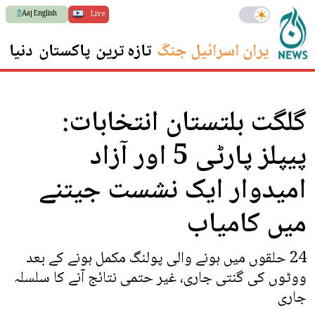
Aaj English
Live
ایران اسرائیل جنگ
تازہ ترین
پاکستان
دنیا
س
گلگت بلتستان انتخابات:
پیپلز پارٹی 5 اور آزاد
امیدوار ایک نشست جیتنے
میں کامیاب
24 حلقوں میں ہونے والی پولنگ مکمل ہونے کے بعد
ووٹوں کی گنتی جاری، غیر حتمی نتائج آنے کا سلسلہ
جاری