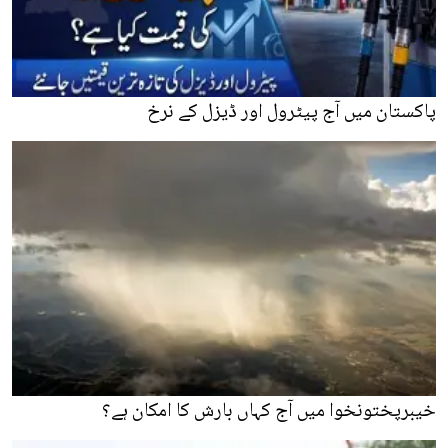
پاکستان میں آج پیٹرول اور ڈیزل کے نرخ
خیبرپختونخوا میں آج کہاں بارش کا امکان ہے؟