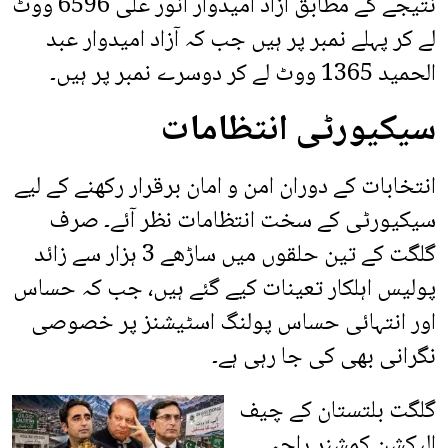
نتیجے کے مطابق آزاد امیدوار انور علی 6596 ووٹ
لے کر پہلے نمبر پر ہیں جب کہ آزاد امیدوار عبد
الحمید 1365 ووٹ لے کر دوسرے نمبر پر ہیں۔
سیکیورٹی انتظامات
انتخابات کے دوران امن و امان برقرار رکھنے کے لیے
سیکیورٹی کے سخت انتظامات نظر آئے۔ صرف
گلگت کے تین حلقوں میں ساڑھے 3 ہزار سے زائد
پولیس اہلکار تعینات کیے گئے ہیں، جب کہ حساس
اور انتہائی حساس پولنگ اسٹیشنز پر خصوصی
نگرانی بھی کی جا رہی ہے۔
گلگت بلتستان کے چیف
الیکشن کمشنر راجہ