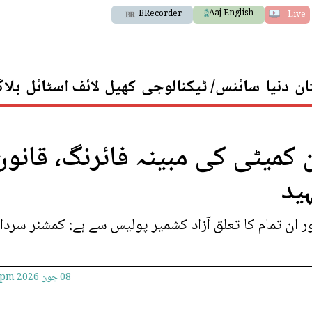
Aaj English
BRecorder
Live
ان
دنیا
سائنس/ ٹیکنالوجی
کھیل
لائف اسٹائل
بلا
 کمیٹی کی مبینہ فائرنگ، قانون
ہید
اور ان تمام کا تعلق آزاد کشمیر پولیس سے ہے: کمشنر سردار
08 جون 2026
2pm