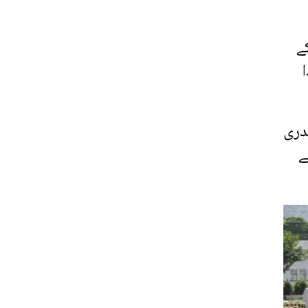
ے
دری
ے