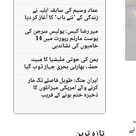
عماد وسیم کی سابقہ اہلیہ نے
زندگی کے 'نئے باب' کا آغاز کر دیا
میر رضا کیس: پولیس سرجن کی
پوسٹ مارٹم رپورٹ میں 14
خامیوں کی نشاندہی
یمن کی حوثی ملیشیا کا مبینہ
حملہ، بھارتی بحری جہاز ڈوب گیا
ایران جنگ: طویل فاصلے تک مار
کرنے والے امریکی میزائلوں کا
ذخیرہ ختم ہونے کے قریب
ں
نے
تازہ ترین