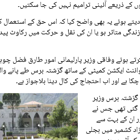
وں کے ذریعے آئینی ترامیم نہیں کی جا سکتیں۔
تے ہوئے یہ بھی واضح کیا کہ اس حق کے استعمال ک
گی متاثر ہو یا ان کی نقل و حرکت میں رکاوٹ پیدا
رتے ہوئے وفاقی وزیر پارلیمانی امور طارق فضل چوہ
ئنٹ ایکشن کمیٹی کے ساتھ گزشتہ برس طے پانے وال
چکا ہے اور اب احتجاج کی کال دینا بلاجواز ہے۔
ہ گزشتہ برس وزیر
ی گئی تھی جس نے
ر ان کے بہت سے
زاد کشمیر میں بجلی