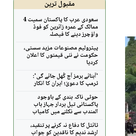
مقبول ترین
سعودی عرب کا پاکستان سمیت 4
ممالک کے عمرہ زائرین کو فوڈ
واؤچرز دینے کا فیصلہ
پیٹرولیم مصنوعات مزید سستی،
حکومت نے نئی قیمتوں کا اعلان
کردیا
'آبنائے ہرمز آج کُھل جائے گی':
ٹرمپ کا دعویٰ؛ ایران کا انکار
حوثی ناکہ بندی کے باوجود
پاکستانی تیل بردار جہاز باب
المندب سے نکلنے میں کامیاب
ٹائٹل کا دفاع نہ کرنے پر تنقید،
ارشد ندیم کا ناقدین کو جواب