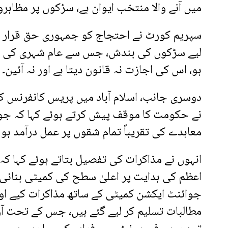
میں آنے والا منتخب ایوان ہے، سڑکوں پر مظاہر
سپریم کورٹ نے احتجاج کو جمہوری حق قرار دی
لیے سڑکوں کی بندش، جس سے عام شہری کی زند
ہو، اس کی اجازت نہ قانون دیتا ہے اور نہ آئین۔
دوسری جانب، اسلام آباد میں پریس کانفرنس ک
نے حکومت کا موقف پیش کرتے ہوئے کہا کہ جوا
معاہدے کی تقریباً تمام شقوں پر عمل درآمد ہو 
انہوں نے مذاکرات کی تفصیل بتاتے ہوئے کہا ک
اعظم کی ہدایت پر اعلیٰ سطح کی کمیٹی بنائ
جوائنٹ ایکشن کمیٹی کے ساتھ مذاکرات کیے او
مطالبات تسلیم کر لیے گئے ہیں، جس کے تحت آ