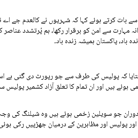
 سے بات کرتے ہوئے کہا کہ شہریوں نے کالعدم جے اے 
ہ مہارت سے امن کو برقرار رکھا، ہم پُرتشدد عناصر ک
 باد، پاکستان ہمیشہ زندہ باد۔
 بتایا کہ پولیس کی طرف سے جو رپورٹ دی گئی ہے ا
 سے زخمی ہوئے ہیں اور ان تمام کا تعلق آزاد کشمیر پولیس س
دوران جو سویلین زخمی ہوئے ہیں وہ شیلنگ کی وجہ
ں اور پولیس اور مظاہرین کے درمیان جھڑپیں رکی ہوئی