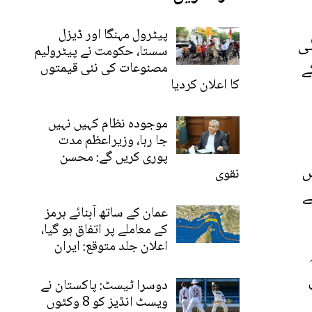
پیٹرول مہنگا اور ڈیزل
ٹی
سستا، حکومت نے پیٹرولیم
ے
مصنوعات کی نئی قیمتوں
کا اعلان کردیا
موجودہ نظام کہیں نہیں
جا رہا، وزیراعظم مدت
پوری کریں گے: محسن
س
نقوی
ے
عمان کے ساتھ آبنائے ہرمز
کے معاملے پر اتفاق ہو گیا،
اعلان جلد متوقع: ایران
دوسرا ٹیسٹ: پاکستان نے
ویسٹ انڈیز کو 8 وکٹوں