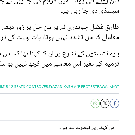
تین روپے فی یونٹ میں فراہم کی جا رہی ہے جب
سبسڈی دی جا رہی ہے۔
طارق فضل چوہدری نے پرامن حل پر زور دیتے ہ
معاملے کا حل تشدد نہیں ہوتا، بات چیت کے ذریع
بارہ نشستوں کے تنازع پر ان کا کہنا تھا کہ اس
ترمیم کے بغیر اس معاملے میں کچھ نہیں ہو س
MIR 12 SEATS CONTROVERSY
AZAD KASHMIR PROTEST
RAWALAKOT
اس کہانی پر تبصرے بند ہیں۔