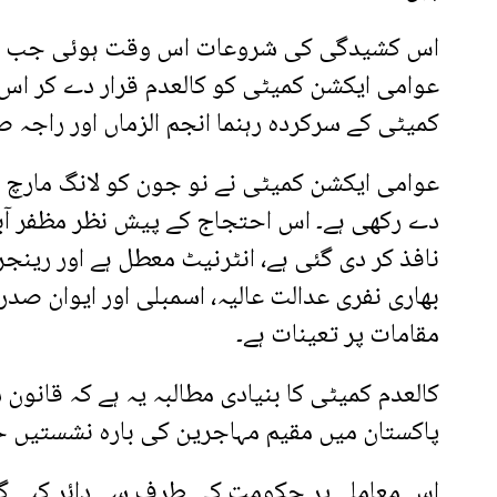
اس کشیدگی کی شروعات اس وقت ہوئی جب ح
عوامی ایکشن کمیٹی کو کالعدم قرار دے کر اس 
کمیٹی کے سرکردہ رہنما انجم الزماں اور راجہ
عوامی ایکشن کمیٹی نے نو جون کو لانگ مارچ 
نافذ کر دی گئی ہے، انٹرنیٹ معطل ہے اور رینج
بھاری نفری عدالت عالیہ، اسمبلی اور ایوان 
مقامات پر تعینات ہے۔
کالعدم کمیٹی کا بنیادی مطالبہ یہ ہے کہ قانون
پاکستان میں مقیم مہاجرین کی بارہ نشستیں خ
اس معاملے پر حکومت کی طرف سے دائر کیے گئ