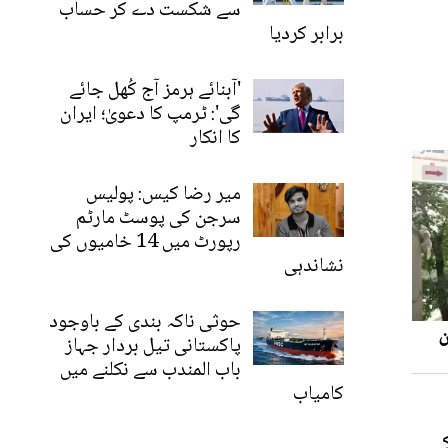
سے شکست دے کر حساب
برابر کردیا
'آبنائے ہرمز آج کُھل جائے
گی': ٹرمپ کا دعویٰ؛ ایران
کا انکار
میر رضا کیس: پولیس
سرجن کی پوسٹ مارٹم
رپورٹ میں 14 خامیوں کی
نشاندہی
حوثی ناکہ بندی کے باوجود
پاکستانی تیل بردار جہاز
باب المندب سے نکلنے میں
کامیاب
ے