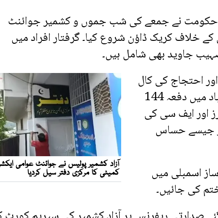
کومت نے جمعے کی شب جموں و کشمیر جوائنٹ
کے خلاف کریک ڈاؤن شروع کیا۔ گرفتار افراد میں
 صہیب جاوید بھی شامل ہیں۔
اور احتجاج کی کال
دے رکھی ہے۔ اس احتجاج کے پیش نظر مظفر آباد میں دفعہ 144
رز اور ایف سی کی
صدر جیسے حساس
 ساز اسمبلی میں
تم کی جائیں۔
ے صدارتی ریفرنس پر آزاد کشمیر کی سپریم کورٹ ک