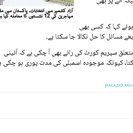
کہ آٹے پر بھی
وئے کہا کہ کسی بھی
ے مسائل کا حل نکالا جا سکتا ہے۔
 متعلق سپریم کورٹ کی رائے بھی آ چکی ہے کہ آئینی
کتا، کیونکہ موجودہ اسمبلی کی مدت پوری ہو چکی ہ
JAAC
AZAD KASH