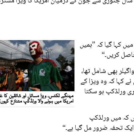
 سال جنوری سے جون کے درمیان امریکا کا ویزا مسترد
یں کہا گیا کہ ”ہمیں
حاصل کریں۔“
لر بھی شامل تھا،
 نے کہا کہ وہ ویزا کے
خری ورلڈکپ ہو سکتا
ں کہ میں ورلڈکپ
ایک تحفہ ضرور مل گیا ہے۔“