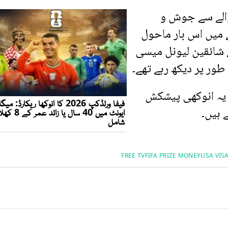
والے سے جوش و
 گزشتہ 2022 کے مقابلے میں اس بار ماحول
 کو بہت سے شائقین لیونل میسی
ور پر دیکھ رہے تھے۔
 ہی یہ انوکھی پیشکش
 ہیں۔
FREE TV
FIFA PRIZE MONEY
USA VIS