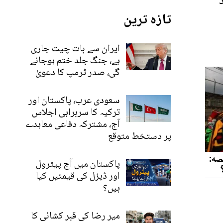
تازہ ترین
ایران سے بات چیت جاری
ہے، جنگ جلد ختم ہوجائے
گی، صدر ٹرمپ کا دعویٰ
سعودی عرب، پاکستان اور
ترکیہ کا سربراہی اجلاس
آج، مشترکہ دفاعی معاہدے
پر دستخط متوقع
پاکستان میں آج پیٹرول
اور ڈیزل کی قیمتیں کیا
ہیں؟
میر رضا کی قبر کشائی کا