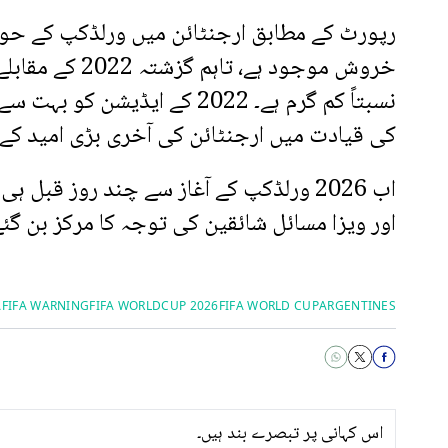
رپورٹ کے مطابق ارجنٹائن میں ورلڈکپ کے ح
خروش موجود ہے، تاہم
نسبتاً کم گرم ہے۔ 2022 کے ایڈیشن
کی قیادت میں ارجنٹائن کی آخری بڑی امید کے ط
اب 2026 ورلڈکپ کے آغاز سے چند روز قبل
اور ویزا مسائل شائقین کی توجہ کا مرکز بن گئے
A
FIFA WARNING
FIFA WORLDCUP 2026
FIFA WORLD CUP
ARGENTINES
اس کہانی پر تبصرے بند ہیں۔