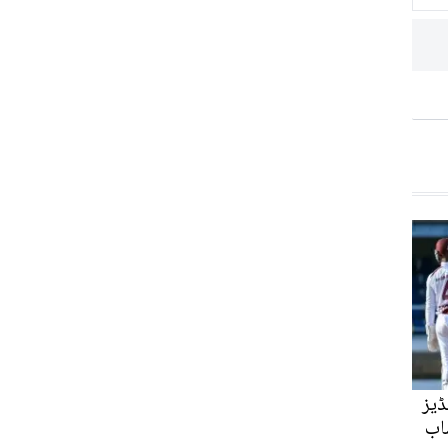
ڈیز
اب