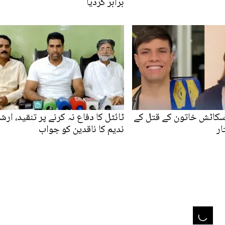
برابر کردیا
اسکاٹش خاتون کے قتل کے
ٹائٹل کا دفاع نہ کرنے پر تنقید، ارش
ار
ندیم کا ناقدین کو جواب