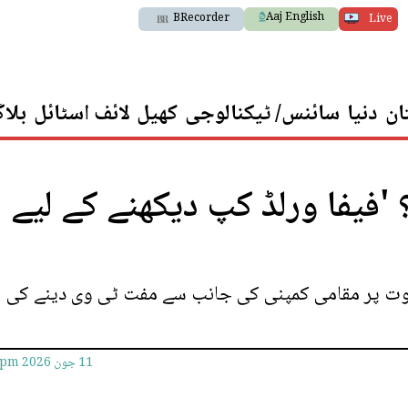
Aaj English
BRecorder
Live
ان
دنیا
سائنس/ ٹیکنالوجی
کھیل
لائف اسٹائل
بلا
'فیفا ورلڈ کپ دیکھنے کے لیے
رد ہونے کے ثبوت پر مقامی کمپنی کی جانب سے مفت ٹی وی دینے کی
11 جون 2026
9pm