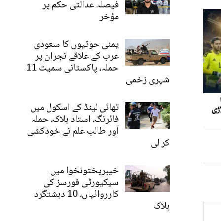
فیصلہ عدالتی حکم پر
مؤخر
یمنی حوثیوں کا سعودی
عرب کے علاقے نجران پر
حملہ، پاکستانی سمیت 11
شہری زخمی
تھائی لینڈ کے اسکول میں
فائرنگ، استاد ہلاک، حملہ
آور طالب علم نے خودکشی
کر لی
خیبرپختونخوا میں
سیکیورٹی فورسز کی
کارروائیاں، 10 دہشتگرد
ہلاک