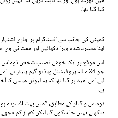
میں کھڑے ہوں اور یہ ثابت کریں کہ انہیں رواں
کیا گیا تھا۔
کمپنی کی جانب سے انسٹاگرام پر جاری اشتہار م
اپنا مسترد شدہ ویزا دکھائیں اور مفت ٹی وی 
اس موقع پر ایک خوش نصیب شخص ٹوماس واگی
جو 24 سالہ پروفیشنل ویڈیو گیم پلیئر ہے۔ اس
لیے اس امید پر گیا تھا کہ یہ لیونل میسی کا آ
ہے۔
ٹوماس واگیلر کے مطابق، ”میں بہت افسردہ ہو
دیکھنے نہیں جا سکوں گا، لیکن کم از کم مجھے 