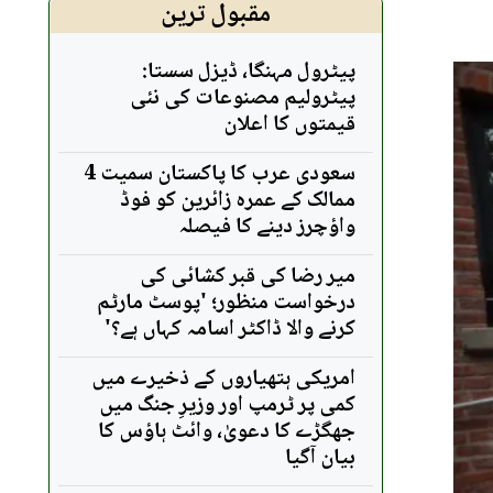
مقبول ترین
پیٹرول مہنگا، ڈیزل سستا:
پیٹرولیم مصنوعات کی نئی
قیمتوں کا اعلان
سعودی عرب کا پاکستان سمیت 4
ممالک کے عمرہ زائرین کو فوڈ
واؤچرز دینے کا فیصلہ
میر رضا کی قبر کشائی کی
درخواست منظور؛ 'پوسٹ مارٹم
کرنے والا ڈاکٹر اسامہ کہاں ہے؟'
امریکی ہتھیاروں کے ذخیرے میں
کمی پر ٹرمپ اور وزیرِ جنگ میں
جھگڑے کا دعویٰ، وائٹ ہاؤس کا
بیان آگیا