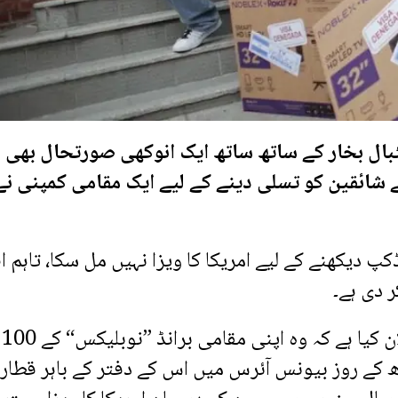
 فٹبال بخار کے ساتھ ساتھ ایک انوکھی صورتحال بھی
الے شائقین کو تسلی دینے کے لیے ایک مقامی کمپنی نے
ن میں کئی فٹبال شائقین کو 2026 ورلڈکپ دیکھنے کے لیے امریکا کا ویزا نہیں مل سکا، تاہم
 دی ہے۔
ارجنٹائن کے بڑے کاروباری ادارے نیوزان نے اعلان کیا ہے کہ وہ اپنی مقامی برانڈ ”نوبلیکس“ کے 100
 کے روز بیونس آئرس میں اس کے دفتر کے باہر قطار