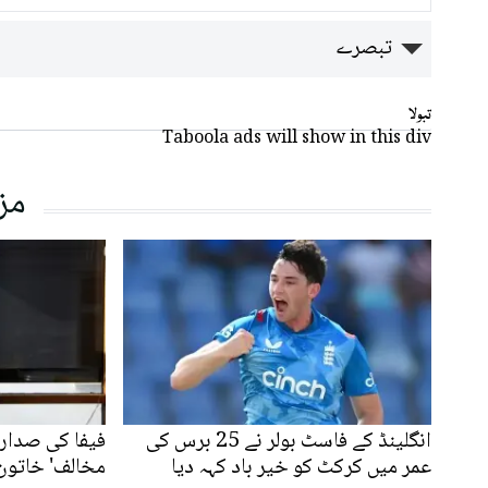
تبصرے
تبولا
Taboola ads will show in this div
مز
انگلینڈ کے فاسٹ بولر نے 25 برس کی
فیفا کی صدارت
عمر میں کرکٹ کو خیر باد کہہ دیا
مخالف' خاتون 