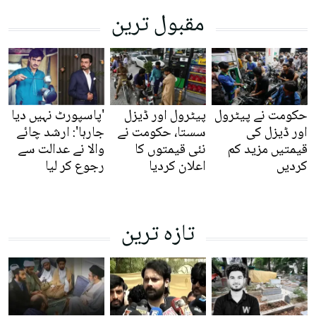
مقبول ترین
حکومت نے پیٹرول
پیٹرول اور ڈیزل
'پاسپورٹ نہیں دیا
اور ڈیزل کی
سستا، حکومت نے
جارہا': ارشد چائے
قیمتیں مزید کم
نئی قیمتوں کا
والا نے عدالت سے
کردیں
اعلان کردیا
رجوع کر لیا
تازہ ترین