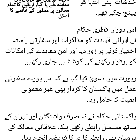
خدشات اپنی انتہا کو
پہنچ چکے تھے۔
اس دوران قطری حکام
نے ایرانی قیادت کو مذاکرات اور سفارتی راستہ
اختیار کرنے پر زور دیا اور امن معاہدے کے امکانات
کو برقرار رکھنے کی کوششیں جاری رکھیں۔
رپورٹ میں دعویٰ کیا گیا ہے کہ اس پورے سفارتی
عمل میں پاکستان کا کردار بھی غیر معمولی
اہمیت کا حامل رہا۔
پاکستانی حکام نے نہ صرف واشنگٹن اور تہران کے
ساتھ مسلسل رابطے رکھے بلکہ علاقائی ممالک کے
درمیان بھی رابطہ کاری کا فریضہ انجام دیا۔