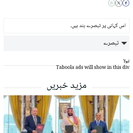
اس کہانی پر تبصرے بند ہیں۔
تبصرے
تبولا
Taboola ads will show in this div
مزید خبریں