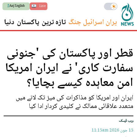
Aaj English
Live
ایران اسرائیل جنگ
تازہ ترین
پاکستان
دنیا
س
قطر اور پاکستان کی 'جنونی
سفارت کاری' نے ایران امریکا
امن معاہدہ کیسے بچایا؟
ایران اور امریکا کو مذاکرات کی میز تک لانے میں
متعدد علاقائی ممالک نے کلیدی کردار ادا کیا
ویب ڈیسک
15 جون 2026
11:15am