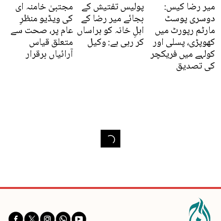
میر رضا کیس:
پولیس تفتیش کے
مجتبیٰ خامنہ ای
دوسری پوسٹ
بجائے میر رضا کے
کی ویڈیو منظرِ
مارٹم رپورٹ میں
اہلِ خانہ کو ہراساں
عام پر، صحت سے
کھوپڑی، پسلی اور
کر رہی ہے: وکیل
متعلق قیاس
کولہے میں فریکچر
آرائیاں برقرار
کی تصدیق