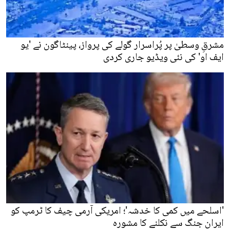
مشرقِ وسطیٰ پر پُراسرار گولے کی پرواز، پینٹاگون نے 'یو
ایف او' کی نئی ویڈیو جاری کردی
'اسلحے میں کمی کا خدشہ'؛ امریکی آرمی چیف کا ٹرمپ کو
ایران جنگ سے نکلنے کا مشورہ