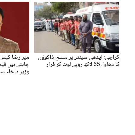
کراچی: ایدھی سینٹر پر مسلح ڈاکوؤں
میر رضا کیس م
کا دھاوا، 65 لاکھ روپے لوٹ کر فرار
چاہتے ہیں فیم
وزیر داخلہ س