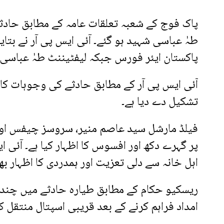
پاک فوج کے شعبہ تعلقات عامہ کے مطابق حادثے
طہٰ عباسی شہید ہو گئے۔ آئی ایس پی آر نے بتای
پاکستان ایئر فورس جبکہ لیفٹیننٹ طہٰ عباسی ک
آئی ایس پی آر کے مطابق حادثے کی وجوہات کا تع
تشکیل دے دیا ہے۔
فیلڈ مارشل سید عاصم منیر، سروسز چیفس اور
پر گہرے دکھ اور افسوس کا اظہار کیا ہے۔ آئی 
اہل خانہ سے دلی تعزیت اور ہمدردی کا اظہار بھ
ریسکیو حکام کے مطابق طیارہ حادثے میں چند 
امداد فراہم کرنے کے بعد قریبی اسپتال منتقل کر 