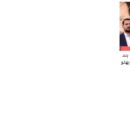
بند
بھٹو