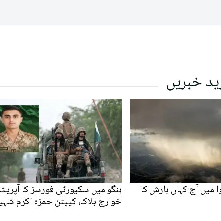
ید خبریں
 میں آج کہاں بارش کا
خوارج ہلاک، کیپٹن حمزہ اکرم شہی