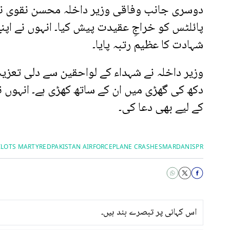
دوسری جانب وفاقی وزیر داخلہ محسن نقوی نے 
پائلٹس کو خراجِ عقیدت پیش کیا۔ انہوں نے اپ
شہادت کا عظیم رتبہ پایا۔
وزیر داخلہ نے شہداء کے لواحقین سے دلی تعزیت
دکھ کی گھڑی میں ان کے ساتھ کھڑی ہے۔ انہوں 
کے لیے بھی دعا کی۔
ILOTS MARTYRED
PAKISTAN AIRFORCE
PLANE CRASHES
MARDAN
ISPR
اس کہانی پر تبصرے بند ہیں۔