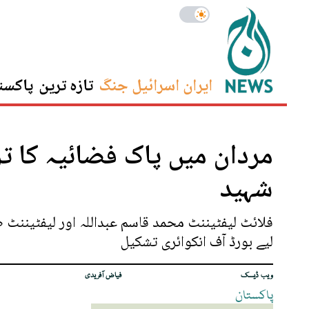
ایران اسرائیل جنگ
تازہ ترین
پاکست
شہید
فلائٹ لیفٹیننٹ محمد قاسم عبداللہ اور لیفٹیننٹ 
لیے بورڈ آف انکوائری تشکیل
ویب ڈیسک
فیاض آفریدی
پاکستان