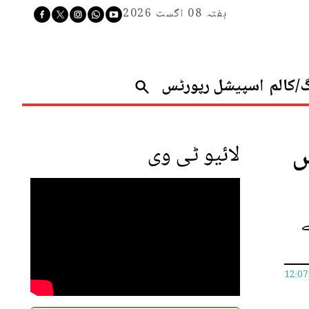
ہفتہ 08 اگست 2026
گ/کالم
اسپیشل رپورٹس
اہ، 2 پائلٹس
لائیو ٹی وی
ے
12:0