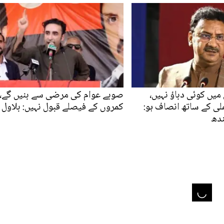
یں کوئی دباؤ نہیں،
صوبے عوام کی مرضی سے بنیں گے، 
لی کے ساتھ انصاف ہو:
کمروں کے فیصلے قبول نہیں: بلاول 
ندھ