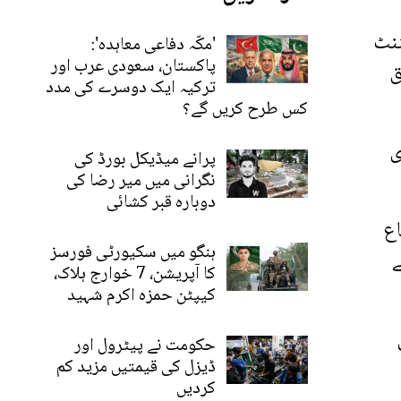
ننٹ
'مکّہ دفاعی معاہدہ':
پاکستان، سعودی عرب اور
ق
ترکیہ ایک دوسرے کی مدد
کس طرح کریں گے؟
ی
پرانے میڈیکل بورڈ کی
نگرانی میں میر رضا کی
دوبارہ قبر کشائی
اع
ہنگو میں سکیورٹی فورسز
ے
کا آپریشن، 7 خوارج ہلاک،
کیپٹن حمزہ اکرم شہید
حکومت نے پیٹرول اور
ڈیزل کی قیمتیں مزید کم
کردیں