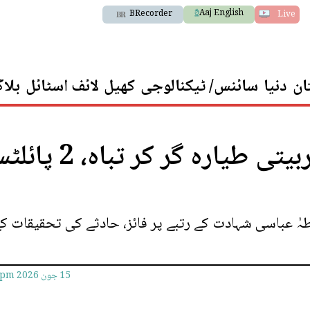
Aaj English
BRecorder
Live
ان
دنیا
سائنس/ ٹیکنالوجی
کھیل
لائف اسٹائل
بلا
مردان میں پاک فضائیہ کا تربیتی طیارہ گر کر تب
طہٰ عباسی شہادت کے رتبے پر فائز، حادثے کی تحقیقات ک
15 جون 2026
7pm