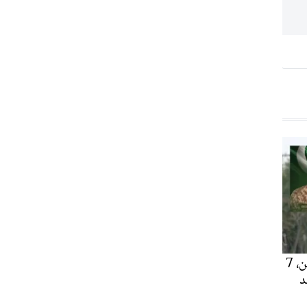
ہنگو میں سکیورٹی فورسز کا آپریشن، 7
د