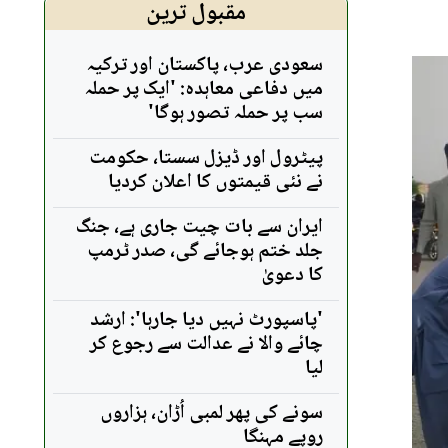
مقبول ترین
سعودی عرب، پاکستان اور ترکیہ
میں دفاعی معاہدہ: 'ایک پر حملہ
سب پر حملہ تصور ہوگا'
پیٹرول اور ڈیزل سستا، حکومت
نے نئی قیمتوں کا اعلان کردیا
ایران سے بات چیت جاری ہے، جنگ
جلد ختم ہوجائے گی، صدر ٹرمپ
کا دعویٰ
'پاسپورٹ نہیں دیا جارہا': ارشد
چائے والا نے عدالت سے رجوع کر
لیا
سونے کی پھر لمبی اُڑان، ہزاروں
روپے مہنگا