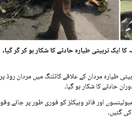
ا ایک تربیتی طیارہ حادثے کا شکار ہو کر گر گیا،
یتی طیارہ مردان کے علاقے کاٹلنگ میں مردان روڈ پر
ان حادثے کا شکار ہو گیا۔
طلاع ملتے ہی ریسکیو 1122 کی ایمبولینسوں اور فائر وہیکلز کو فوری طور پر جائے وق
 کی گئیں۔