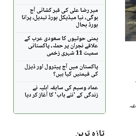
میر رضا علی کی قبر کشائی آج
ہوگی، نیا میڈیکل بورڈ تبدیل، پرانا
بورڈ بحال
یمنی حوثیوں کا سعودی عرب کے
علاقے نجران پر حملہ، پاکستانی
سمیت 11 شہری زخمی
پاکستان میں آج پیٹرول اور ڈیزل
کی قیمتیں کیا ہیں؟
عماد وسیم کی سابقہ اہلیہ نے
زندگی کے 'نئے باب' کا آغاز کر دیا
وعہ
تازہ ترین