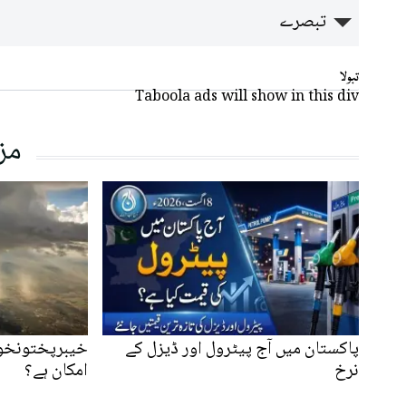
تبصرے
تبولا
Taboola ads will show in this div
مز
پاکستان میں آج پیٹرول اور ڈیزل کے
خیبرپختونخوا
نرخ
امکان ہے؟