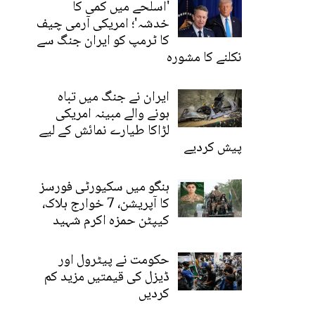
'اسلحے میں کمی کا
خدشہ'؛ امریکی آرمی چیف
کا ٹرمپ کو ایران جنگ سے
نکلنے کا مشورہ
ایران نے جنگ میں تباہ
ہونے والے مبینہ امریکی
لڑاکا طیارے نمائش کے لیے
پیش کردیے
ہنگو میں سکیورٹی فورسز
کا آپریشن، 7 خوارج ہلاک،
کیپٹن حمزہ اکرم شہید
حکومت نے پیٹرول اور
ڈیزل کی قیمتیں مزید کم
کردیں