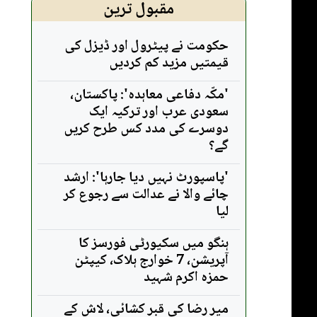
مقبول ترین
حکومت نے پیٹرول اور ڈیزل کی
قیمتیں مزید کم کردیں
'مکّہ دفاعی معاہدہ': پاکستان،
سعودی عرب اور ترکیہ ایک
دوسرے کی مدد کس طرح کریں
گے؟
'پاسپورٹ نہیں دیا جارہا': ارشد
چائے والا نے عدالت سے رجوع کر
لیا
ہنگو میں سکیورٹی فورسز کا
آپریشن، 7 خوارج ہلاک، کیپٹن
حمزہ اکرم شہید
میر رضا کی قبر کشائی، لاش کے