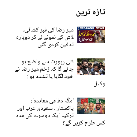
تازہ ترین
میر رضا کی قبر کشائی،
لاش کے نمونے لے کر دوبارہ
تدفین کردی گئی
نئی رپورٹ سے واضح ہو
جائے گا کہ زخم میر رضا نے
خود لگایا یا تشدد ہوا:
وکیل
'مکّہ دفاعی معاہدہ':
پاکستان، سعودی عرب اور
ترکیہ ایک دوسرے کی مدد
کس طرح کریں گے؟