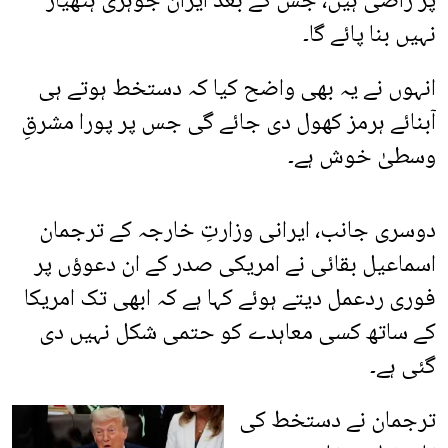
پر راضی ہیں، جس کے بعد ایران جوہری ہتھیار
نہیں بنا پائے گا۔
انہوں نے یہ بھی واضح کیا کہ دستخط ہوتے ہی
آبنائے ہرمز کھول دی جائے گی جس پر پورا مشرقِ
وسطیٰ خوش ہے۔
دوسری جانب، ایرانی وزارتِ خارجہ کے ترجمان
اسماعیل بقائی نے امریکی صدر کے ان دعوؤں پر
فوری ردعمل دیتے ہوئے کہا ہے کہ ابھی تک امریکا
کے ساتھ کسی معاہدے کو حتمی شکل نہیں دی
گئی ہے۔
ترجمان نے دستخط کی