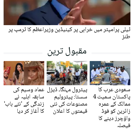
ٹیلی پرامپٹر میں خرابی پر کینیڈین وزیراعظم کا ٹرمپ پر
طنز
مقبول ترین
سعودی عرب کا
پیٹرول مہنگا، ڈیزل
عماد وسیم کی
پاکستان سمیت 4
سستا: پیٹرولیم
سابقہ اہلیہ نے
ممالک کے عمرہ
مصنوعات کی نئی
زندگی کے 'نئے باب'
زائرین کو فوڈ
قیمتوں کا اعلان
کا آغاز کر دیا
واؤچرز دینے کا
فیصلہ