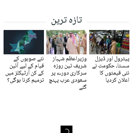
تازہ ترین
پیٹرول اور ڈیزل
وزیراعظم شہباز
نئے صوبوں کے
سستا، حکومت نے
شریف تین روزہ
قیام کے لیے آئین
نئی قیمتوں کا
سرکاری دورے پر
کے کن آرٹیکلز میں
اعلان کردیا
سعودی عرب پہنچ
ترمیم کرنا ہوگی؟
گئے