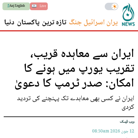
Aaj English
Live
ایران اسرائیل جنگ
تازہ ترین
پاکستان
دنیا
س
ایران سے معاہدہ قریب،
تقریب یورپ میں ہونے کا
امکان: صدر ٹرمپ کا دعویٰ
ایران نے کسی بھی معاہدے تک پہنچنے کی تردید
کردی
ویب ڈیسک
12 جون 2026
08:50am