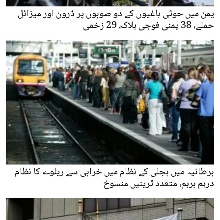
یمن میں حوثی باغیوں کے دو صوبوں پر ڈرون اور میزائل
حملے، 38 یمنی فوجی ہلاک، 29 زخمی
برطانیہ میں بجلی کے نظام میں خرابی سے ریلوے کا نظام
درہم برہم، متعدد ٹرینیں منسوخ