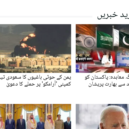
ید خبریں
ہ معاہدہ: پاکستان کو
یمن کے حوثی باغیوں کا سعودی تی
ئد سے بھارت پریشان
کمپنی 'آرامکو' پر حملے کا دعویٰ