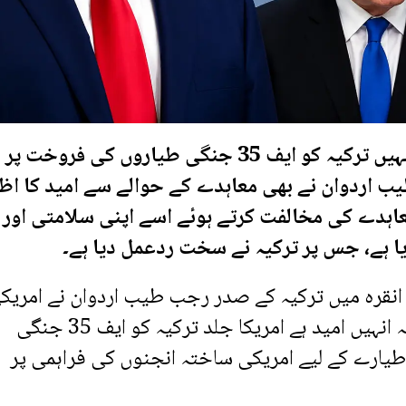
امریکی صدر ڈونلڈ ٹرمپ نے عندیہ دیا ہے کہ انہیں ترکیہ کو ایف 35 جنگی طیاروں کی فروخت پر
اردوان نے بھی معاہدے کے حوالے سے امید کا اظہ
اہدے کی مخالفت کرتے ہوئے اسے اپنی سلامتی اور
ا ہے، جس پر ترکیہ نے سخت ردعمل دیا ہے۔
 انقرہ میں ترکیہ کے صدر رجب طیب اردوان نے امریک
صدر ڈونلڈ ٹرمپ کے ساتھ ملاقات کے بعد کہا کہ انہیں امید ہے امریکا جلد ترکیہ کو ایف 35 جنگی
 طیارے کے لیے امریکی ساختہ انجنوں کی فراہمی پر