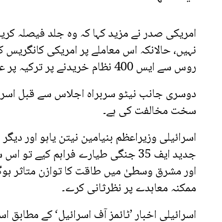
نہیں، حالانکہ اس معاملے پر امریکی کانگریس کی
روس سے ایس 400 نظام خریدنے پر ترکیہ پر عائد پابندیوں کے خاتمے پر غور کیا جا رہا ہے۔
سخت مخالفت کی ہے۔
اسرائیلی وزیراعظم بنیامین نیتن یاہو اور دیگر 
جدید ایف 35 جنگی طیارے فراہم کیے 
اور مشرق وسطیٰ میں طاقت کا توازن متاثر ہوگا
ممکنہ معاہدے پر نظرثانی کرے۔
اسرائیلی اخبار ’ٹائمز آف اسرائیل‘ کے مطابق ا