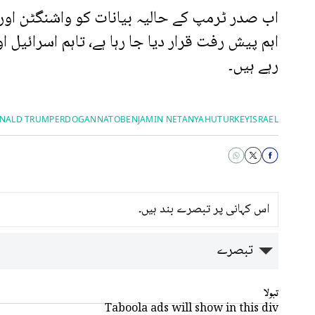
اب صدر ٹرمپ کے حالیہ بیانات کو واشنگٹن اور
اہم پیش رفت قرار دیا جا رہا ہے، تاہم اسرائیل 
رہے ہیں۔
ONALD TRUMP
ERDOGAN
NATO
BENJAMIN NETANYAHU
TURKEY
ISRAEL
اس کہانی پر تبصرے بند ہیں۔
تبصرے
تبولا
Taboola ads will show in this div