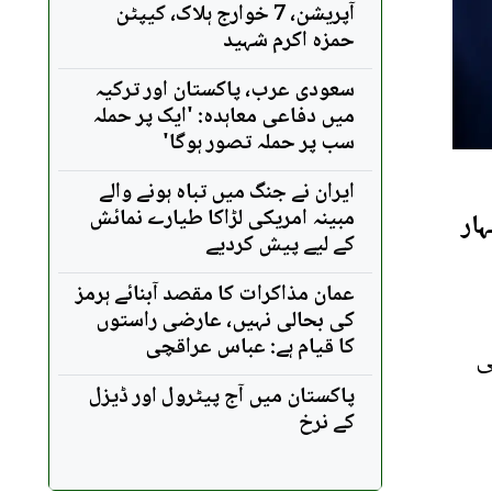
آپریشن، 7 خوارج ہلاک، کیپٹن
حمزہ اکرم شہید
سعودی عرب، پاکستان اور ترکیہ
میں دفاعی معاہدہ: 'ایک پر حملہ
سب پر حملہ تصور ہوگا'
ایران نے جنگ میں تباہ ہونے والے
مبینہ امریکی لڑاکا طیارے نمائش
ار
کے لیے پیش کردیے
عمان مذاکرات کا مقصد آبنائے ہرمز
کی بحالی نہیں، عارضی راستوں
کا قیام ہے: عباس عراقچی
ی
پاکستان میں آج پیٹرول اور ڈیزل
کے نرخ