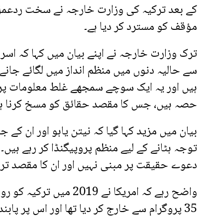
کے بعد ترکیہ کی وزارت خارجہ نے سخت ردعمل 
مؤقف کو مسترد کر دیا ہے۔
ترک وزارت خارجہ نے اپنے بیان میں کہا کہ اسر
سے حالیہ دنوں میں منظم انداز میں لگائے جانے و
ہیں اور یہ ایک سوچے سمجھے غلط معلومات پر م
حصہ ہیں، جس کا مقصد حقائق کو مسخ کرنا ہے
بیان میں مزید کہا گیا کہ نیتن یاہو اور ان ک
توجہ ہٹانے کے لیے منظم پروپیگنڈا کر رہے ہی
دعوے حقیقت پر مبنی نہیں اور ان کا مقصد ترکی
35 پروگرام سے خارج کر دیا تھا اور اس پر پابندیاں عائد کر دی تھیں۔