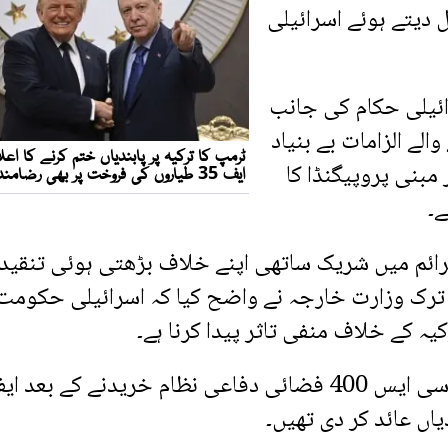
دیتے ہوئے اسرائیلی
ائیلی حکام کی جانب
الے الزامات بے بنیاد
بنی پروپیگنڈا کا
۔
ے جرائم میں شریک ساتھی اپنے خلاف بڑھتی ہوئی تنقید
ں۔ ترک وزارت خارجہ نے واضح کیا کہ اسرائیلی حکومت
ہ کے خلاف منفی تاثر پیدا کرنا ہے۔
واضح رہے کہ امریکا نے 2019 میں ترکیہ کو روسی ایس 400 فضائی دفاعی نظام خریدنے کے بعد 