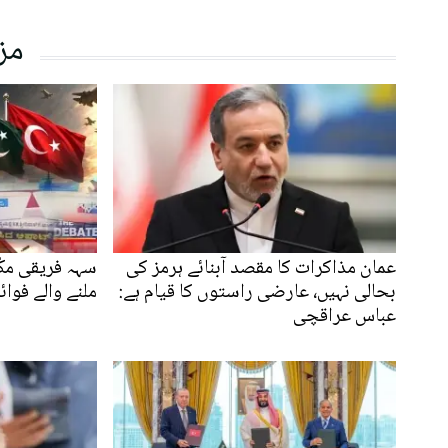
مز
عمان مذاکرات کا مقصد آبنائے ہرمز کی
سہہ فریقی مکّ
بحالی نہیں، عارضی راستوں کا قیام ہے:
ملنے والے فوا
عباس عراقچی