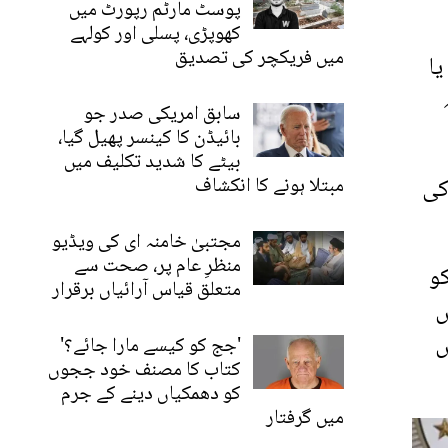
پوسٹ مارٹم رپورٹ میں
کھوپڑی، پسلی اور کولہے
میں فریکچر کی تصدیق
ئیں یا
سابق امریکی صدر جو
بائیڈن کا کینسر پھیل گیا،
بیٹے کا شدید تکلیف میں
فروخت کی
مبتلا ہونے کا انکشاف
مجتبیٰ خامنہ ای کی ویڈیو
منظرِ عام پر، صحت سے
کو
متعلق قیاس آرائیاں برقرار
ں
س
'جج کو کیسے مارا جائے؟'
کتاب کا مصنف خود ججوں
کو دھمکیاں دینے کے جرم
میں گرفتار