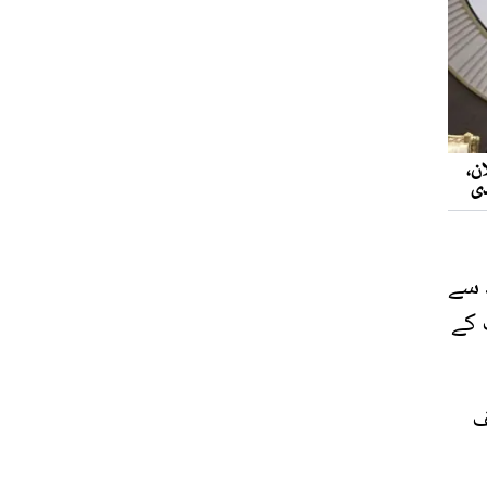
 سے
 کے
ایف