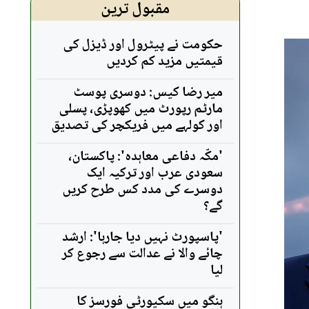
مقبول ترین
حکومت نے پیٹرول اور ڈیزل کی
قیمتیں مزید کم کردیں
میر رضا کیس: دوسری پوسٹ
مارٹم رپورٹ میں کھوپڑی، پسلی
اور کولہے میں فریکچر کی تصدیق
'مکّہ دفاعی معاہدہ': پاکستان،
سعودی عرب اور ترکیہ ایک
دوسرے کی مدد کس طرح کریں
گے؟
'پاسپورٹ نہیں دیا جارہا': ارشد
چائے والا نے عدالت سے رجوع کر
لیا
ہنگو میں سکیورٹی فورسز کا