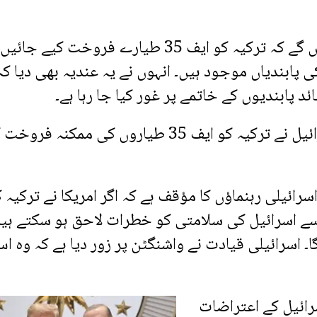
امریکی صدر نے مزید کہا کہ وہ جلد فیصلہ کریں گے کہ ترکیہ کو ایف 35 طیارے فروخت کیے جا
 پابندیاں موجود ہیں۔ انہوں نے یہ عندیہ بھی دیا کہ
دوسری جانب نیٹو سربراہ اجلاس سے قبل اسرائیل نے ترکیہ کو ایف 35 طیاروں کی ممکنہ 
اسرائیلی رہنماؤں کا مؤقف ہے کہ اگر امریکا نے ترکیہ 
تو اس سے اسرائیل کی سلامتی کو خطرات لاحق ہو سکتے ہی
۔ اسرائیلی قیادت نے واشنگٹن پر زور دیا ہے کہ وہ ا
سرائیل کے اعتراضات