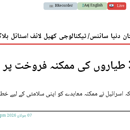
Aaj English
BRecorder
Live
ان
دنیا
سائنس/ ٹیکنالوجی
کھیل
لائف اسٹائل
بلا
امریکا کی ترکیہ کو ایف 35 طیاروں کی ممکنہ فروخت پر
 کہ اسرائیل نے ممکنہ معاہدے کو اپنی سلامتی کے لیے خطر
07 جولائ 2026
0pm