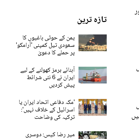
ور
تازہ ترین
یمن کے حوثی باغیوں کا
سعودی تیل کمپنی 'آرامکو'
پر حملے کا دعویٰ
یف 35 طیاروں
آبنائے ہرمز کھولنے کے لیے
ایران نے 6 نئی شرائط
پیش کردیں
'مکہ دفاعی اتحاد ایران یا
ں
اسرائیل کے خلاف نہیں':
ر انہیں
ترکیہ کی وضاحت
میر رضا کیس: دوسری