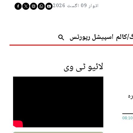
اتوار 09 اگست 2026
گ/کالم
اسپیشل رپورٹس
لائیو ٹی وی
ہ
08:1