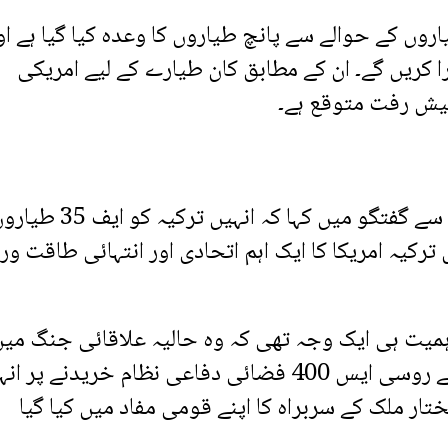
در اردوان نے کہا کہ ترکیہ کو ایف 35 طیاروں کے حوالے سے پانچ طیاروں کا وعدہ کیا گیا ہے ا
 کریں گے۔ ان کے مطابق کان طیارے کے لیے امریکی
یش رفت متوقع ہے۔
اس سے قبل امریکی صدر ڈونلڈ ٹرمپ نے میڈیا سے گفتگو میں کہا کہ انہیں ترکیہ کو ا
کیہ امریکا کا ایک اہم اتحادی اور انتہائی طاقت ور
ہمیت ہی ایک وجہ تھی کہ وہ حالیہ علاقائی جنگ می
شامل نہیں ہوا۔ انہوں نے یہ بھی کہا کہ ترکیہ کے روسی ایس 400 فضائی دفاعی نظام خریدنے پ
ار ملک کے سربراہ کا اپنے قومی مفاد میں کیا گیا