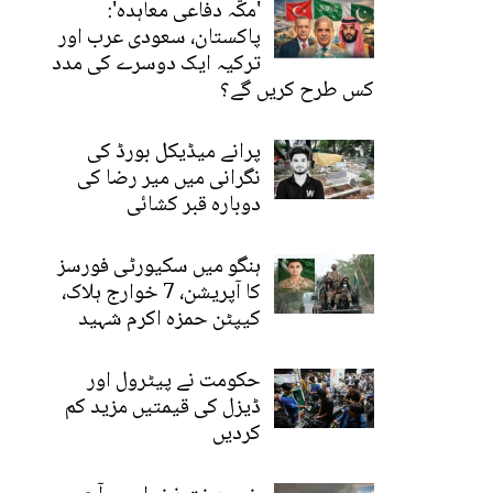
'مکّہ دفاعی معاہدہ':
پاکستان، سعودی عرب اور
ترکیہ ایک دوسرے کی مدد
کس طرح کریں گے؟
پرانے میڈیکل بورڈ کی
نگرانی میں میر رضا کی
دوبارہ قبر کشائی
ہنگو میں سکیورٹی فورسز
کا آپریشن، 7 خوارج ہلاک،
کیپٹن حمزہ اکرم شہید
حکومت نے پیٹرول اور
ڈیزل کی قیمتیں مزید کم
کردیں