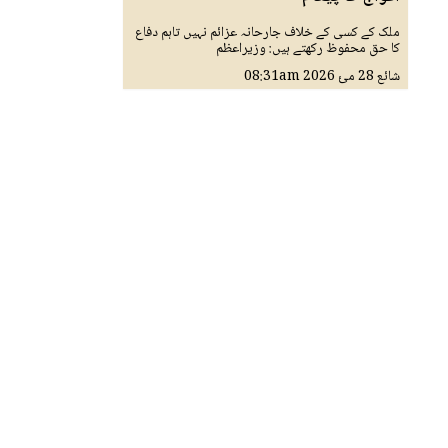
ملک کے کسی کے خلاف جارحانہ عزائم نہیں تاہم دفاع
کا حق محفوظ رکھتے ہیں: وزیراعظم
شائع
28 مئ 2026
08:31am