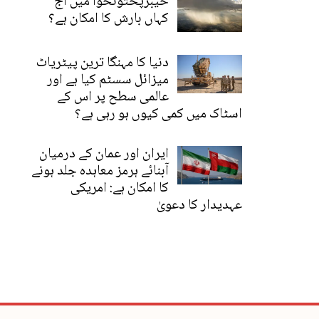
خیبرپختونخوا میں آج
کہاں بارش کا امکان ہے؟
دنیا کا مہنگا ترین پیٹریاٹ
میزائل سسٹم کیا ہے اور
عالمی سطح پر اس کے
اسٹاک میں کمی کیوں ہو رہی ہے؟
ایران اور عمان کے درمیان
آبنائے ہرمز معاہدہ جلد ہونے
کا امکان ہے: امریکی
عہدیدار کا دعویٰ