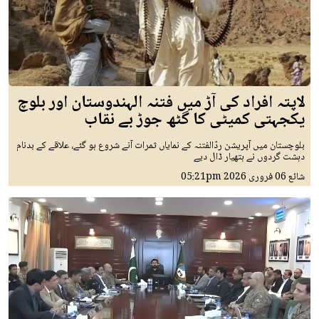
لاپتہ افراد کی آڑ میں فتنہ الہندوستان اور بلوچ
یکجہتی کمیٹی کا گٹھ جوڑ بے نقاب
بلوچستان میں آپریشن ردّالفتنہ کے نمایاں ثمرات آنے شروع ہو گئے، علاقے کے بدنام
دہشت گردوں نے ہتھیار ڈال دیے
شائع
06 فروری 2026
05:21pm