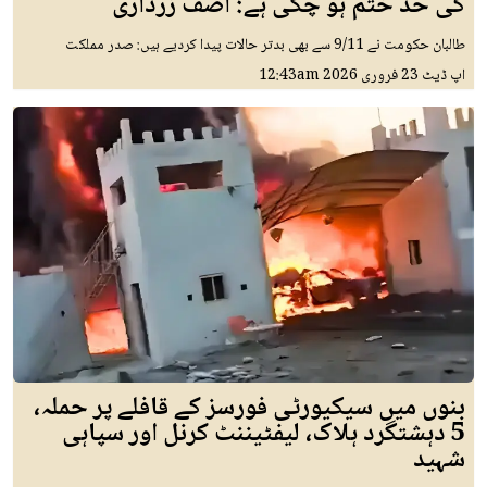
کی حد ختم ہو چکی ہے: آصف زرداری
طالبان حکومت نے 9/11 سے بھی بدتر حالات پیدا کردیے ہیں: صدر مملکت
اپ ڈیٹ
23 فروری 2026
12:43am
بنوں میں سیکیورٹی فورسز کے قافلے پر حملہ،
5 دہشتگرد ہلاک، لیفٹیننٹ کرنل اور سپاہی
شہید