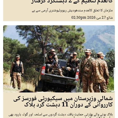
کالعدم تنظیم کے 2 دہشتگرد گرفتار
ملزمان کا تعلق کالعدم سندھودیش ریوولیوشنری آرمی سے ہے
شائع
27 مئ 2026
02:30pm
شمالی وزیرستان میں سیکیورٹی فورسز کی
کارروائی کے دوران 11 دہشت گرد ہلاک
ہلاک ہونے والے بھارتی حمایت یافتہ دہشت گردوں سے اسلحہ اور گولہ بارود بھی