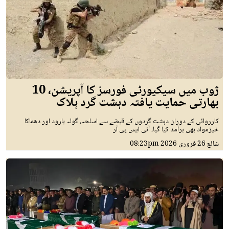
ژوب میں سیکیورٹی فورسز کا آپریشن، 10
بھارتی حمایت یافتہ دہشت گرد ہلاک
کارروائی کے دوران دہشت گردوں کے قبضے سے اسلحہ، گولہ بارود اور دھماکا
خیزمواد بھی برآمد کیا گیا۔ آئی ایس پی آر
شائع
26 فروری 2026
08:23pm