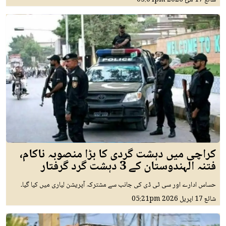
شائع
17 مئ 2026
05:04pm
کراچی میں دہشت گردی کا بڑا منصوبہ ناکام،
فتنہ الہندوستان کے 3 دہشت گرد گرفتار
حساس ادارے اور سی ٹی ڈی کی جانب سے مشترکہ آپریشن لیاری میں کیا گیا۔
شائع
17 اپريل 2026
05:21pm