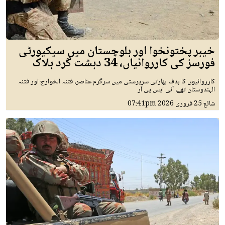
خیبر پختونخوا اور بلوچستان میں سیکیورٹی
فورسز کی کارروائیاں، 34 دہشت گرد ہلاک
کارروائیوں کا ہدف بھارتی سرپرستی میں سرگرم عناصر، فتنہ الخوارج اور فتنہ
الہندوستان تھے، آئی ایس پی آر
شائع
25 فروری 2026
07:41pm