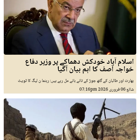
اسلام آباد خودکش دھماکے پر وزیر دفاع
خواجہ آصف کا اہم بیان آگیا
بھارت اور طالبان کے گٹھ جوڑ کے تانے بانے مل رہے ہیں: رہنما ن لیگ کا ٹویٹ
شائع
06 فروری 2026
07:16pm