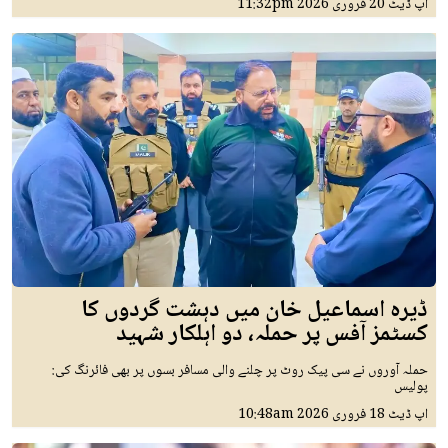
اپ ڈیٹ
20 فروری 2026
11:32pm
ڈیرہ اسماعیل خان میں دہشت گردوں کا
کسٹمز آفس پر حملہ، دو اہلکار شہید
حملہ آوروں نے سی پیک روٹ پر چلنے والی مسافر بسوں پر بھی فائرنگ کی:
پولیس
اپ ڈیٹ
18 فروری 2026
10:48am