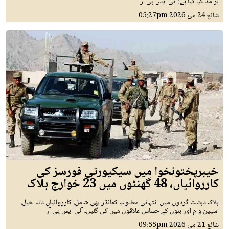
برآمد کیا گیا ہے: آئی ایس پی آر
شائع
24 مئ 2026
05:27pm
خیبرپختونخوا میں سیکیورٹی فورسز کی
کارروائیاں، 48 گھنٹوں میں 23 خوارج ہلاک
ہلاک دہشت گردوں میں انتہائی مطلوب کمانڈر بھی شامل، کارروائیاں دتہ خیل،
اسپین وام اور بنوں کے حساس علاقوں میں کی گئیں۔ آئی ایس پی آر
شائع
21 مئ 2026
09:55pm