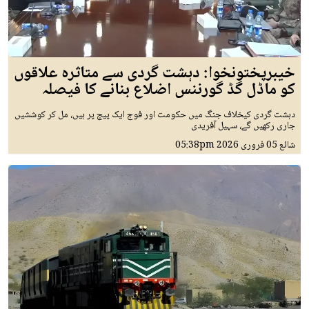
خیبرپختونخوا: دہشت گردی سے متاثرہ علاقوں
کو ماڈل گڈ گورننس اضلاع بنانے کا فیصلہ
دہشت گردی کیخلاف جنگ میں حکومت اور فوج ایک پیج پر ہیں، مل کر کوششیں
جاری رکھیں گے، سہیل آفریدی
شائع
05 فروری 2026
05:38pm