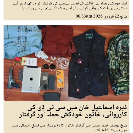
ایک خودکش بمبار بھی قافلے کے قریب پہنچنے کی کوشش کر رہا تھا، تاہم اگلے
دستے نے بروقت کارروائی کرتے ہوئے اسے ہدف تک پہنچنے سے روک دیا۔
شائع
22 فروری 2026
08:33am
ڈیرہ اسماعیل خان میں سی ٹی ڈی کی
کارروائی، خاتون خودکش حملہ آور گرفتار
شیخ یوسف خیمہ بستی سے گرفتار خاتون کا وزیرستان سے تعلق، ابتدائی بیان
میں تربیت کا اعتراف