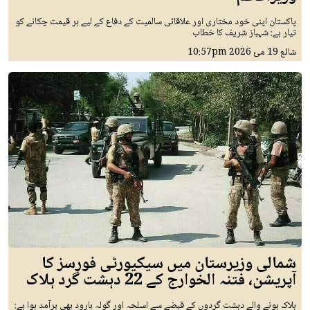
پاکستان اپنی خود مختاری اور علاقائی سالمیت کے دفاع کے لیے ہر قیمت چکانے کو
تیار ہے: شہباز شریف کا خطاب
شائع
19 مئ 2026
10:57pm
شمالی وزیرستان میں سیکیورٹی فورسز کا
آپریشن، فتنہ الخوارج کے 22 دہشت گرد ہلاک
ہلاک ہونے والے دہشت گردوں کے قبضے سے اسلحہ اور گولہ بارود بھی برآمد ہوا ہے: