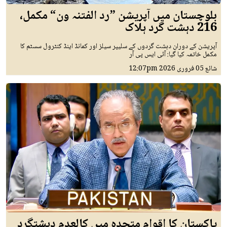
بلوچستان میں آپریشن ”رد الفتنہ ون“ مکمل،
216 دہشت گرد ہلاک
آپریشن کے دوران دہشت گردوں کے سلیپر سیلز اور کمانڈ اینڈ کنٹرول سسٹم کا
مکمل خاتمہ کیا گیا: آئی ایس پی آر
شائع
05 فروری 2026
12:07pm
پاکستان کا اقوام متحدہ میں کالعدم دہشتگرد