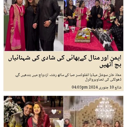
ایمن اور منال کےبھائی کی شادی کی شہنائیاں
بج اُٹھیں
معاذ خان سوشل میڈیا انفلوئنسر صبا کے ساتھ رشتہ ازدواج میں بندھیں گے،
ڈھولکی کی تصاویروائرل
شائع
10 جنوری 2024
04:05pm