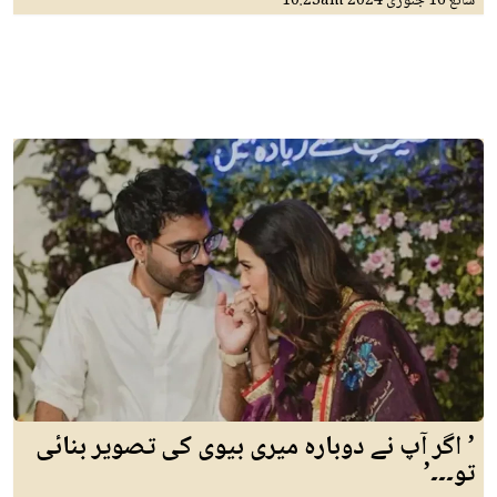
شائع
16 جنوری 2024
10:23am
’ اگر آپ نے دوبارہ میری بیوی کی تصویر بنائی
تو۔۔۔’