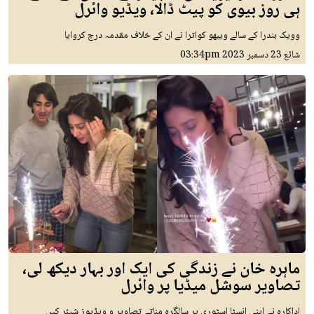
ہی روز بیوی کو پیٹ ڈالا، ویڈیو وائرل
وویک بندرا کے سالے ویبھو کواترا نے ان کے خلاف مقدمہ درج کروایا
شائع
23 دسمبر 2023
03:34pm
ماہرہ خان نے زندگی کی ایک اور بہار دیکھ لی،
تصاویر سوشل میڈیا پر وائرل
اداکارہ نے اپنی انسٹا اسٹوری پر سالگرہ مناتے تصاویر و ویڈیوز شیئر کیں