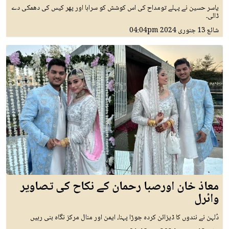
یاسر حسین نے پہلے تومداح کی اس کوشش کو سراہا اور پھر کیس کی دھمکی دے
ڈالی۔
شائع
13 جنوری 2024
04:04pm
معاذ خان اورصبا رحمان کے نکاح کی تصاویر
وائرل
دُلہن نے نندوں کا ڈیزائن کردہ جوڑا پہنا، ایمن اور منال مرکز نگاہ بنی رہیں