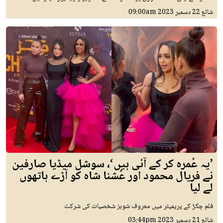
شائع
22 دسمبر 2023
09:00am
’یہ عُمرہ کر کے آئی ہیں‘، سوشل میڈیا صارفین
نے فریال محمود اور عُشنا شاہ کو آڑے ہاتھوں
لے لیا
فلم چکڑ کے پریمیئر میں معروف شوبز شخصیات کی شرکت
شائع
21 دسمبر 2023
03:44pm