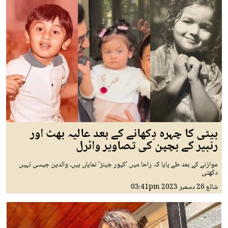
بیٹی کا چہرہ دِکھانے کے بعد عالیہ بھٹ اور
رنبیر کے بچپن کی تصاویر وائرل
موازنے کے بعد طے پایا کہ راحا میں 'کپور جینز' نمایاں ہیں، والدین جیسی نہیں
دکھتی
شائع
26 دسمبر 2023
03:41pm