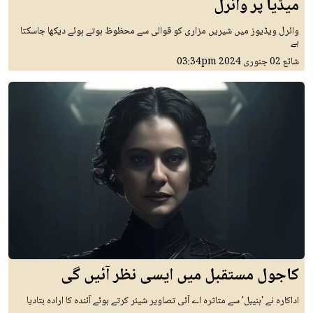
میڈیا پر وائرل
وائرل ویڈیوز میں شیریں مزاری کو قوالی سے محظوظ ہوتے ہوئے دیکھا جاسکتا
ہے
شائع
02 جنوری 2024
03:34pm
کاجول مستقبل میں ایسی نظر آئیں گی
اداکارہ نے 'ہنیبل' سے متاثرہ اے آئی تصاویر شیئر کرتے ہوئے آئندہ کا ارادہ بتادیا