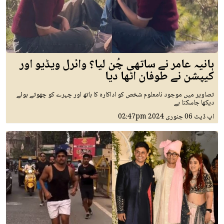
ہانیہ عامر نے ساتھی چُن لیا؟ وائرل ویڈیو اور
کیپشن نے طوفان اٹھا دیا
تصاویر میں موجود نامعلوم شخص کو اداکارہ کا ہاتھ اور چہرے کو چھوتے ہوئے
دیکھا جاسکتا ہے
اپ ڈیٹ
06 جنوری 2024
02:47pm