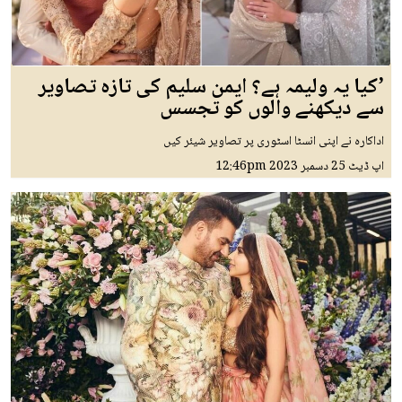
’کیا یہ ولیمہ ہے؟ ایمن سلیم کی تازہ تصاویر
سے دیکھنے والوں کو تجسس
اداکارہ نے اپنی انسٹا اسٹوری پر تصاویر شیئر کیں
اپ ڈیٹ
25 دسمبر 2023
12:46pm