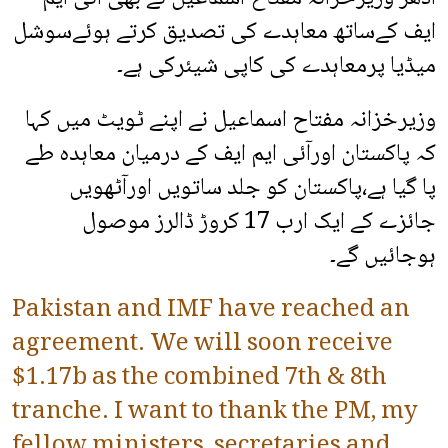
ایف کےساتھ معاہدے کی تصدیق کرتے ہوئےسوشل
میڈیا پرمعاہدے کی کاپی شیئرکی ہے۔
وزیرخزانہ مفتاح اسماعیل نے اپنے ٹویٹ میں کہا
کہ پاکستان اورآئی ایم ایف کے درمیان معاہدہ طے
پا گیا ہے،پاکستان کو جلد ساتویں اورآٹھویں
جائزے کے ایک ارب 17 کروڑ ڈالرز موصول
ہوجائیں گے۔
Pakistan and IMF have reached an
agreement. We will soon receive
$1.17b as the combined 7th & 8th
tranche. I want to thank the PM, my
fellow ministers, secretaries and