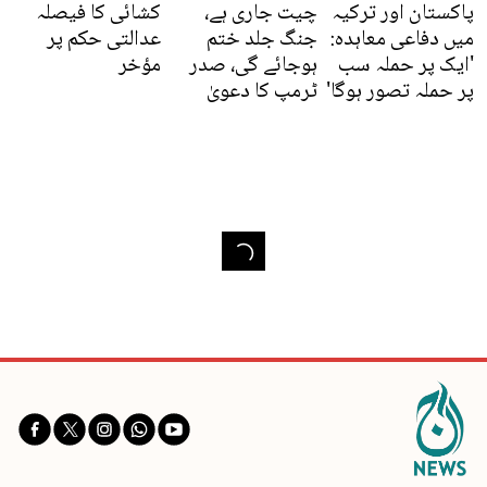
پاکستان اور ترکیہ
چیت جاری ہے،
کشائی کا فیصلہ
میں دفاعی معاہدہ:
جنگ جلد ختم
عدالتی حکم پر
'ایک پر حملہ سب
ہوجائے گی، صدر
مؤخر
پر حملہ تصور ہوگا'
ٹرمپ کا دعویٰ