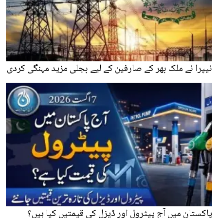
نیپرا نے ملک بھر کے صارفین کے لیے بجلی مزید مہنگی کردی
پاکستان میں آج پیٹرول اور ڈیزل کی قیمتیں کیا ہیں؟