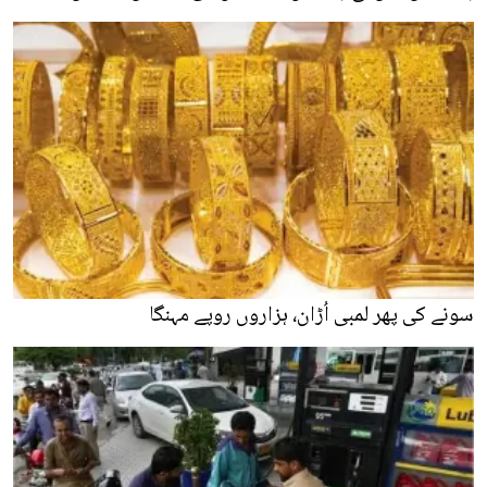
سونے کی پھر لمبی اُڑان، ہزاروں روپے مہنگا