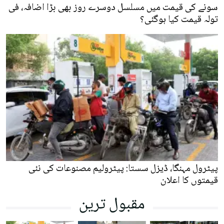
سونے کی قیمت میں مسلسل دوسرے روز بھی بڑا اضافہ، فی
تولہ قیمت کیا ہوگئی؟
پیٹرول مہنگا، ڈیزل سستا: پیٹرولیم مصنوعات کی نئی
قیمتوں کا اعلان
مقبول ترین