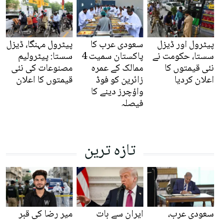
پیٹرول اور ڈیزل
سعودی عرب کا
پیٹرول مہنگا، ڈیزل
سستا، حکومت نے
پاکستان سمیت 4
سستا: پیٹرولیم
نئی قیمتوں کا
ممالک کے عمرہ
مصنوعات کی نئی
اعلان کردیا
زائرین کو فوڈ
قیمتوں کا اعلان
واؤچرز دینے کا
فیصلہ
تازہ ترین
سعودی عرب،
ایران سے بات
میر رضا کی قبر