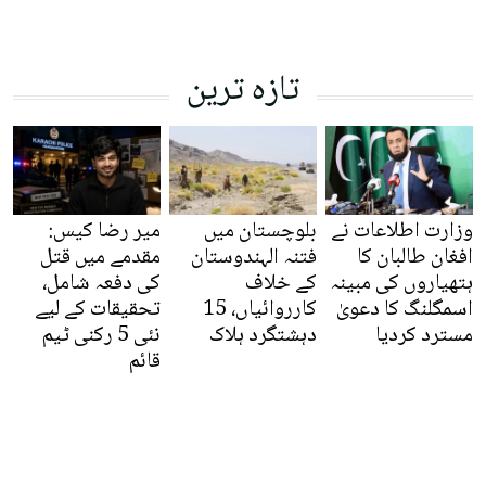
تازہ ترین
وزارت اطلاعات نے
بلوچستان میں
میر رضا کیس:
افغان طالبان کا
فتنہ الہندوستان
مقدمے میں قتل
ہتھیاروں کی مبینہ
کے خلاف
کی دفعہ شامل،
اسمگلنگ کا دعویٰ
کارروائیاں، 15
تحقیقات کے لیے
مسترد کردیا
دہشتگرد ہلاک
نئی 5 رکنی ٹیم
قائم