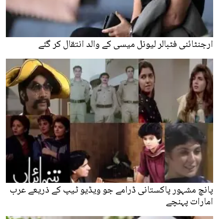
ارجنٹائنی فٹبالر لیونل میسی کے والد انتقال کر گئے
پانچ مشہور پاکستانی ڈرامے جو ویڈیو ٹیپ کے ذریعے عرب
امارات پہنچے