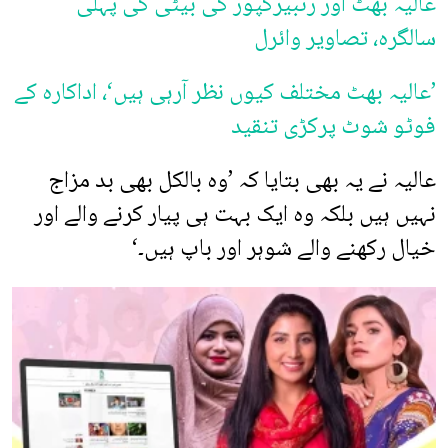
عالیہ بھٹ اور رنبیرکپور کی بیٹی کی پہلی
سالگرہ، تصاویر وائرل
’عالیہ بھٹ مختلف کیوں نظر آرہی ہیں‘، اداکارہ کے
فوٹو شوٹ پرکڑی تنقید
عالیہ نے یہ بھی بتایا کہ ’وہ بالکل بھی بد مزاج
نہیں ہیں بلکہ وہ ایک بہت ہی پیار کرنے والے اور
خیال رکھنے والے شوہر اور باپ ہیں۔‘