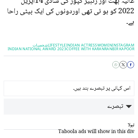
عالیہ بھٹ اور رنبیر کپور کی شادی 14اپریل
2022 کو ہو ئی تھی اوردونوں کی ایک بیٹی راحا
ہے۔
INSTAGRAM
WOMEN
INDIAN ACTRESS
LIFESTYLE
شخصیات
INDIAN NATIONAL AWARD 2023
COFFEE WITH KARAN
RANBIR KAPOOR
اس کہانی پر تبصرے بند ہیں۔
تبصرے
تبولا
Taboola ads will show in this div