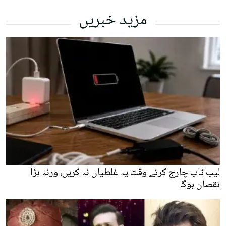
مزید خبریں
لیپ ٹاپ چارج کرتے وقت یہ غلطیاں نہ کریں، ورنہ بڑا
نقصان ہوگا