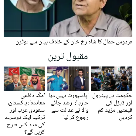
فردوس جمال کا شاہ رخ خان کے خلاف بیان سے یوٹرن
مقبول ترین
حکومت نے پیٹرول
'پاسپورٹ نہیں دیا
'مکّہ دفاعی
اور ڈیزل کی
جارہا': ارشد چائے
معاہدہ': پاکستان،
قیمتیں مزید کم
والا نے عدالت سے
سعودی عرب اور
کردیں
رجوع کر لیا
ترکیہ ایک دوسرے
کی مدد کس طرح
کریں گے؟