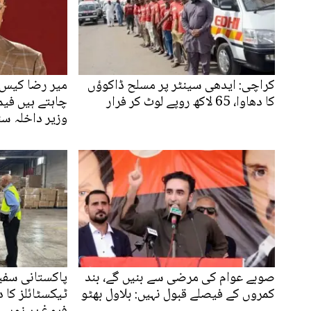
کراچی: ایدھی سینٹر پر مسلح ڈاکوؤں
میر رضا کیس م
کا دھاوا، 65 لاکھ روپے لوٹ کر فرار
چاہتے ہیں فیم
وزیر داخلہ س
صوبے عوام کی مرضی سے بنیں گے، بند
پاکستانی سفی
کمروں کے فیصلے قبول نہیں: بلاول بھٹو
ٹیکسٹائلز کا 