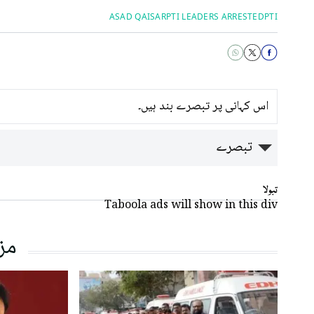
ASAD QAISAR
PTI LEADERS ARRESTED
PTI
اس کہانی پر تبصرے بند ہیں۔
تبصرے
تبولا
Taboola ads will show in this div
مز