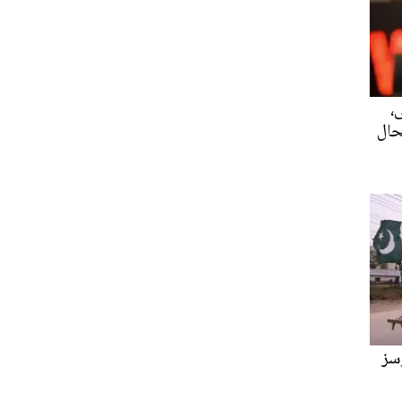
،
حال
سز