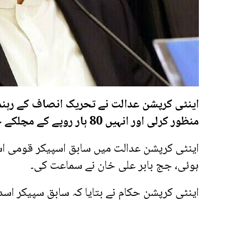
اینٹی کرپشن عدالت نے تحریک انصاف کے رہنم
منظور کرلی اور انہیں 80 ہار روپے کے مچلکے جمع کرانے کا حکم دے دیا۔
اینٹی کرپشن عدالت میں سابق اسپیکر قومی 
ہوئی، جج بابر علی خان نے سماعت کی۔
اینٹی کرپشن حکام نے بتایا کہ سابق سپیکر اسد 