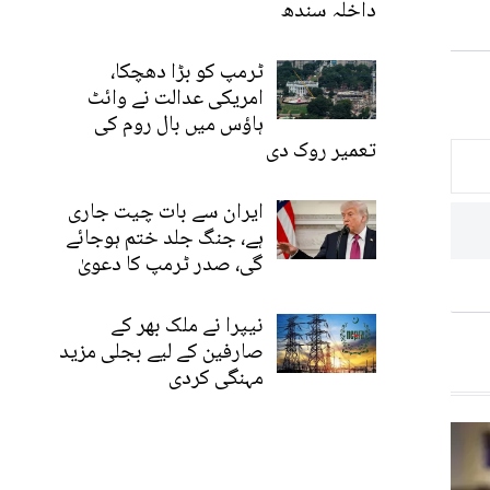
داخلہ سندھ
ٹرمپ کو بڑا دھچکا،
امریکی عدالت نے وائٹ
ہاؤس میں بال روم کی
تعمیر روک دی
ایران سے بات چیت جاری
ہے، جنگ جلد ختم ہوجائے
گی، صدر ٹرمپ کا دعویٰ
نیپرا نے ملک بھر کے
صارفین کے لیے بجلی مزید
مہنگی کردی