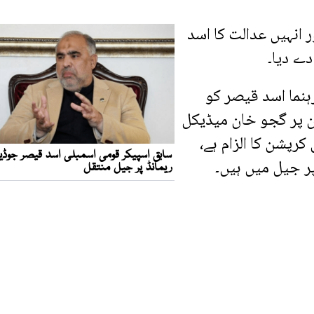
انہیں عدالت کا اسد
ہنما اسد قیصر کو
 ان پر گجو خان میڈیکل
رپشن کا الزام ہے،