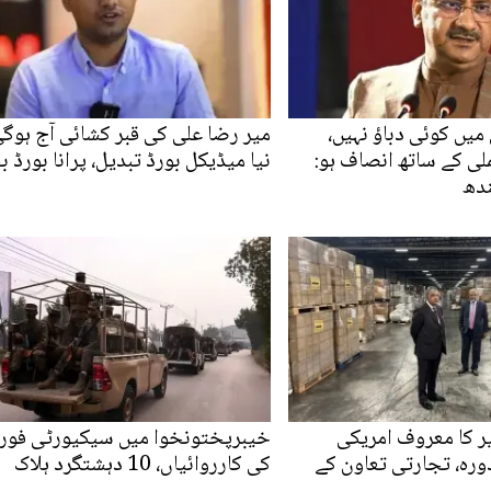
یں کوئی دباؤ نہیں،
میر رضا علی کی قبر کشائی آج ہوگی
لی کے ساتھ انصاف ہو:
نیا میڈیکل بورڈ تبدیل، پرانا بورڈ ب
ندھ
ر کا معروف امریکی
خیبرپختونخوا میں سیکیورٹی فور
دورہ، تجارتی تعاون کے
کی کارروائیاں، 10 دہشتگرد ہلاک