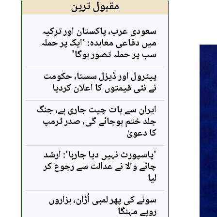
مقبول ترین
سعودی عرب، پاکستان اور ترکیہ
میں دفاعی معاہدہ: 'ایک پر حملہ
سب پر حملہ تصور ہوگا'
پیٹرول اور ڈیزل سستا، حکومت
نے نئی قیمتوں کا اعلان کردیا
ایران سے بات چیت جاری ہے، جنگ
جلد ختم ہوجائے گی، صدر ٹرمپ
کا دعویٰ
'پاسپورٹ نہیں دیا جارہا': ارشد
چائے والا نے عدالت سے رجوع کر
لیا
سونے کی پھر لمبی اُڑان، ہزاروں
روپے مہنگا