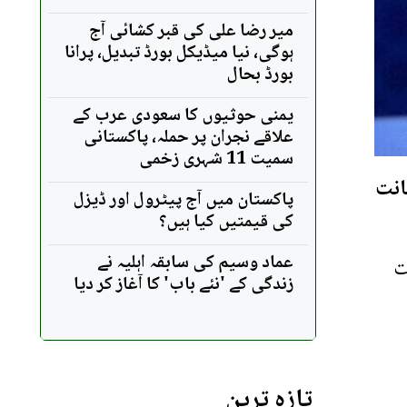
میر رضا علی کی قبر کشائی آج
ہوگی، نیا میڈیکل بورڈ تبدیل، پرانا
بورڈ بحال
یمنی حوثیوں کا سعودی عرب کے
علاقے نجران پر حملہ، پاکستانی
سمیت 11 شہری زخمی
انت
پاکستان میں آج پیٹرول اور ڈیزل
کی قیمتیں کیا ہیں؟
عماد وسیم کی سابقہ اہلیہ نے
ت
زندگی کے 'نئے باب' کا آغاز کر دیا
تازہ ترین