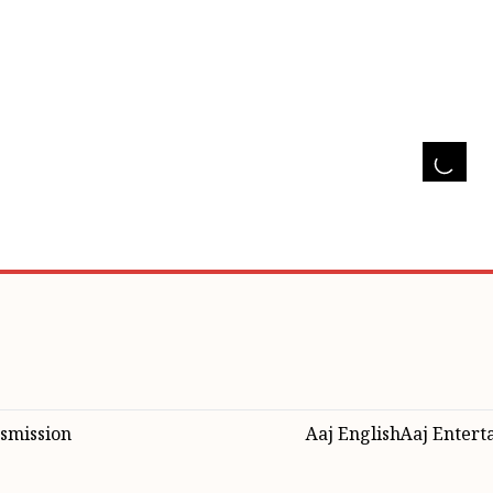
smission
Aaj English
Aaj Entert