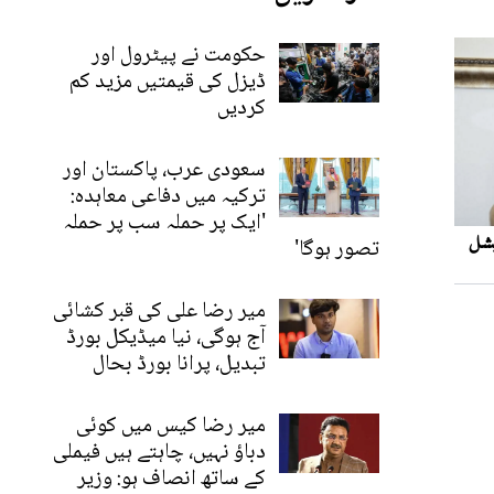
حکومت نے پیٹرول اور
ڈیزل کی قیمتیں مزید کم
کردیں
سعودی عرب، پاکستان اور
ترکیہ میں دفاعی معاہدہ:
'ایک پر حملہ سب پر حملہ
تصور ہوگا'
میر رضا علی کی قبر کشائی
آج ہوگی، نیا میڈیکل بورڈ
تبدیل، پرانا بورڈ بحال
میر رضا کیس میں کوئی
دباؤ نہیں، چاہتے ہیں فیملی
کے ساتھ انصاف ہو: وزیر