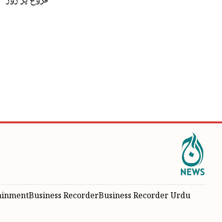
فروغ پر زور
ainment
Business Recorder
Business Recorder Urdu