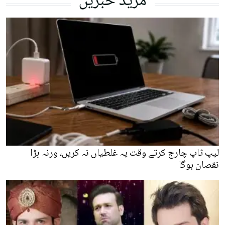
مزید خبریں
لیپ ٹاپ چارج کرتے وقت یہ غلطیاں نہ کریں، ورنہ بڑا
نقصان ہوگا