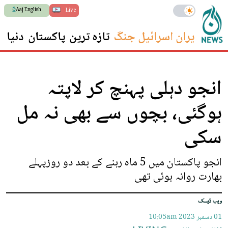
Aaj English
Live
ایران اسرائیل جنگ
تازہ ترین
پاکستان
دنیا
س
انجو دہلی پہنچ کر لاپتہ
ہوگئی، بچوں سے بھی نہ مل
سکی
انجو پاکستان میں 5 ماہ رہنے کے بعد دو روزپہلے
بھارت روانہ ہوئی تھی
ویب ڈیسک
01 دسمبر 2023
10:05am