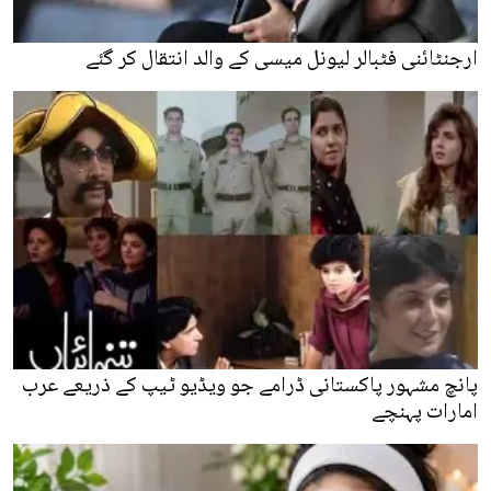
ارجنٹائنی فٹبالر لیونل میسی کے والد انتقال کر گئے
پانچ مشہور پاکستانی ڈرامے جو ویڈیو ٹیپ کے ذریعے عرب
امارات پہنچے