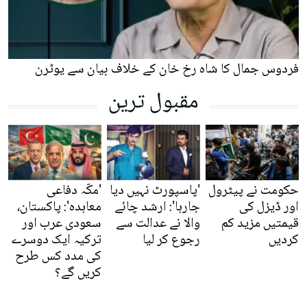
فردوس جمال کا شاہ رخ خان کے خلاف بیان سے یوٹرن
مقبول ترین
حکومت نے پیٹرول
'پاسپورٹ نہیں دیا
'مکّہ دفاعی
اور ڈیزل کی
جارہا': ارشد چائے
معاہدہ': پاکستان،
قیمتیں مزید کم
والا نے عدالت سے
سعودی عرب اور
کردیں
رجوع کر لیا
ترکیہ ایک دوسرے
کی مدد کس طرح
کریں گے؟