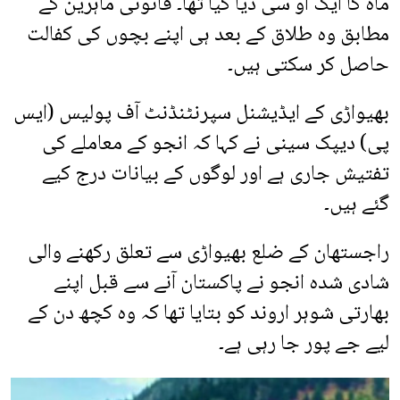
ماہ کا ایک او سی دیا گیا تھا۔ قانونی ماہرین کے
مطابق وہ طلاق کے بعد ہی اپنے بچوں کی کفالت
حاصل کر سکتی ہیں۔
بھیواڑی کے ایڈیشنل سپرنٹنڈنٹ آف پولیس (ایس
پی) دیپک سینی نے کہا کہ انجو کے معاملے کی
تفتیش جاری ہے اور لوگوں کے بیانات درج کیے
گئے ہیں۔
راجستھان کے ضلع بھیواڑی سے تعلق رکھنے والی
شادی شدہ انجو نے پاکستان آنے سے قبل اپنے
بھارتی شوہر اروند کو بتایا تھا کہ وہ کچھ دن کے
لیے جے پور جا رہی ہے۔