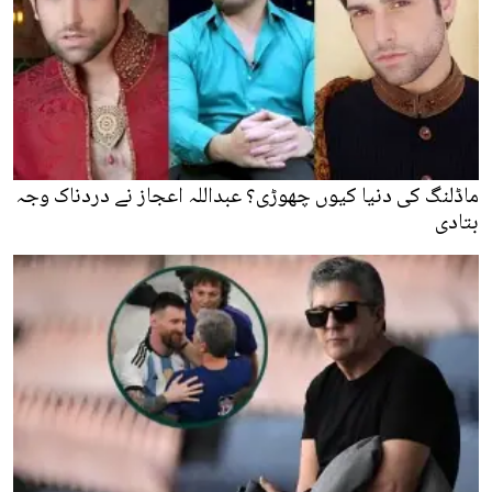
ماڈلنگ کی دنیا کیوں چھوڑی؟ عبداللہ اعجاز نے دردناک وجہ
بتادی