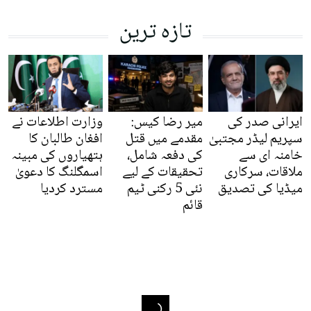
تازہ ترین
ایرانی صدر کی
میر رضا کیس:
وزارت اطلاعات نے
سپریم لیڈر مجتبیٰ
مقدمے میں قتل
افغان طالبان کا
خامنہ ای سے
کی دفعہ شامل،
ہتھیاروں کی مبینہ
ملاقات، سرکاری
تحقیقات کے لیے
اسمگلنگ کا دعویٰ
میڈیا کی تصدیق
نئی 5 رکنی ٹیم
مسترد کردیا
قائم