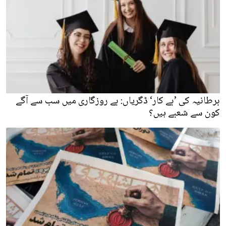
برطانیہ کی ’بے کار‘ ڈگریاں: بے روزگاری میں سب سے آگے
کون سے شعبے ہیں؟