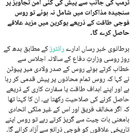
ٹرمپ کی جانب سے پیش کی گئی امن تجاویز پر
سنجیدہ مذاکرات میں شامل نہ ہوئے تو روس
فوجی طاقت کے ذریعے یوکرین میں مزید علاقے
حاصل کرے گا۔
برطانوی خبر رساں ادارے
رائٹرز
کے مطابق بدھ کے
روز روسی وزارتِ دفاع کے سالانہ اجلاس سے
خطاب کرتے ہوئے روس کے صدر ولادی میر پیوٹن
نے کہا کہ روس تمام محاذوں پر پیش قدمی کر رہا
ہے اور اپنے اہداف طاقت یا سفارت کاری کے ذریعے
حاصل کرنے کی صلاحیت رکھتا ہے۔ ان کا کہنا تھا
کہ اگر مخالف فریق اور اس کے غیر ملکی اتحادی
بامعنی بات چیت سے گریز کرتے رہے تو روس اپنے
تاریخی علاقوں کو فوجی ذرائع سے آزاد کرائے گا۔