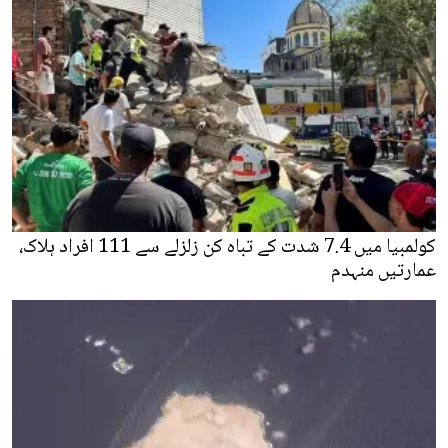
کولمبیا میں 7.4 شدت کے تباہ کن زلزلے سے 111 افراد ہلاک،
عمارتیں منہدم