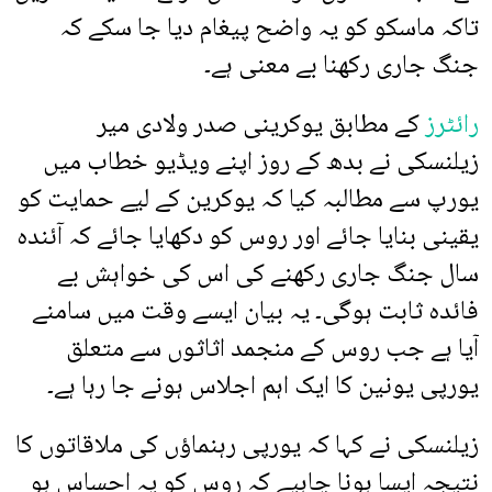
تاکہ ماسکو کو یہ واضح پیغام دیا جا سکے کہ
جنگ جاری رکھنا بے معنی ہے۔
رائٹرز
کے مطابق یوکرینی صدر ولادی میر
زیلنسکی نے بدھ کے روز اپنے ویڈیو خطاب میں
یورپ سے مطالبہ کیا کہ یوکرین کے لیے حمایت کو
یقینی بنایا جائے اور روس کو دکھایا جائے کہ آئندہ
سال جنگ جاری رکھنے کی اس کی خواہش بے
فائدہ ثابت ہوگی۔ یہ بیان ایسے وقت میں سامنے
آیا ہے جب روس کے منجمد اثاثوں سے متعلق
یورپی یونین کا ایک اہم اجلاس ہونے جا رہا ہے۔
زیلنسکی نے کہا کہ یورپی رہنماؤں کی ملاقاتوں کا
نتیجہ ایسا ہونا چاہیے کہ روس کو یہ احساس ہو