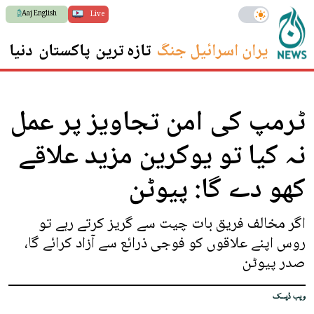
Aaj English
Live
ایران اسرائیل جنگ
تازہ ترین
پاکستان
دنیا
س
ٹرمپ کی امن تجاویز پر عمل
نہ کیا تو یوکرین مزید علاقے
کھو دے گا: پیوٹن
اگر مخالف فریق بات چیت سے گریز کرتے رہے تو
روس اپنے علاقوں کو فوجی ذرائع سے آزاد کرائے گا،
صدر پیوٹن
ویب ڈیسک