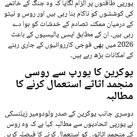
یورپی طاقتوں پر الزام لگایا کہ وہ جنگ کے خاتمے
کی کوششوں کو ناکام بنا رہی ہیں اور روس و نیٹو
کے درمیان ممکنہ تصادم کے خدشات کو ہوا دے
رہی ہیں۔ ان کے مطابق ایسی پالیسیوں کے باعث
2026 میں بھی فوجی کارروائیوں کے جاری رہنے
کے امکانات بڑھ رہے ہیں۔
یوکرین کا یورپ سے روسی
منجمد اثاثے استعمال کرنے کا
مطالبہ
دوسری جانب یوکرین کے صدر ولودومیر زیلنسکی
نے یورپی اتحادیوں سے مطالبہ کیا ہے کہ وہ روس
کے منجمد اثاثوں کو استعمال کرنے کا فیصلہ کریں