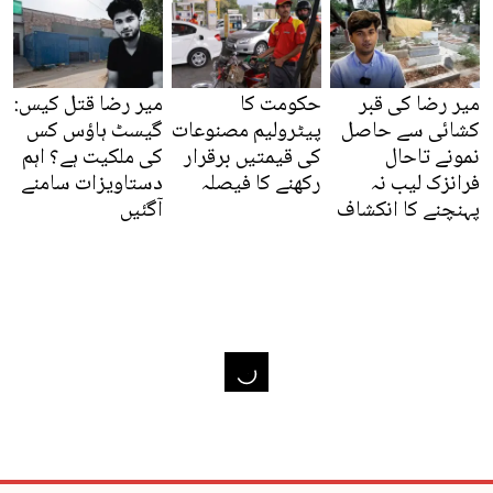
میر رضا کی قبر
حکومت کا
میر رضا قتل کیس:
کشائی سے حاصل
پیٹرولیم مصنوعات
گیسٹ ہاؤس کس
نمونے تاحال
کی قیمتیں برقرار
کی ملکیت ہے؟ اہم
فرانزک لیب نہ
رکھنے کا فیصلہ
دستاویزات سامنے
پہنچنے کا انکشاف
آگئیں