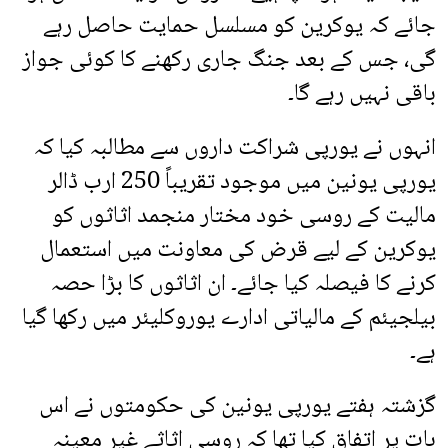
جائے کہ یوکرین کو مسلسل حمایت حاصل رہے
گی، جس کے بعد جنگ جاری رکھنے کا کوئی جواز
باقی نہیں رہے گا۔
انہوں نے یورپی شراکت داروں سے مطالبہ کیا کہ
یورپی یونین میں موجود تقریباً 250 ارب ڈالر
مالیت کے روسی خود مختار منجمد اثاثوں کو
یوکرین کے لیے قرض کی معاونت میں استعمال
کرنے کا فیصلہ کیا جائے۔ ان اثاثوں کا بڑا حصہ
بیلجیئم کے مالیاتی ادارے یوروکلیئر میں رکھا گیا
ہے۔
گزشتہ ہفتے یورپی یونین کی حکومتوں نے اس
بات پر اتفاق کیا تھا کہ روسی اثاثے غیر معینہ