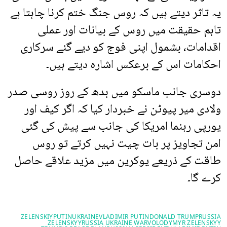
یہ تاثر دیتے ہیں کہ روس جنگ ختم کرنا چاہتا ہے
تاہم حقیقت میں روس کے بیانات اور عملی
اقدامات، بشمول اپنی فوج کو دیے گئے سرکاری
احکامات اس کے برعکس اشارہ دیتے ہیں۔
دوسری جانب ماسکو میں بدھ کے روز روسی صدر
ولادی میر پیوٹن نے خبردار کیا کہ اگر کیف اور
یورپی رہنما امریکا کی جانب سے پیش کی گئی
امن تجاویز پر بات چیت نہیں کرتے تو روس
طاقت کے ذریعے یوکرین میں مزید علاقے حاصل
کرے گا۔
ZELENSKIY
PUTIN
UKRAINE
VLADIMIR PUTIN
DONALD TRUMP
RUSSIA
ZELENSKYY
RUSSIA UKRAINE WAR
VOLODYMYR ZELENSKYY