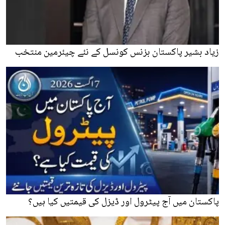
زیاد بشیر پاکستان بزنس کونسل کے نئے چیئرمین منتخب
پاکستان میں آج پیٹرول اور ڈیزل کی قیمتیں کیا ہیں؟