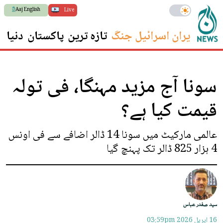
Aaj English
Live
ایران اسرائیل جنگ
تازہ ترین
پاکستان
دنیا
س
سونا آج مزید مہنگا، فی تولہ
قیمت کیا ہے؟
عالمی مارکیٹ میں سونا 14 ڈالر اضافے سے فی اونس
4 ہزار 825 ڈالر تک پہنچ گیا
سید صفدر عباس
16 اپريل 2026
03:59pm