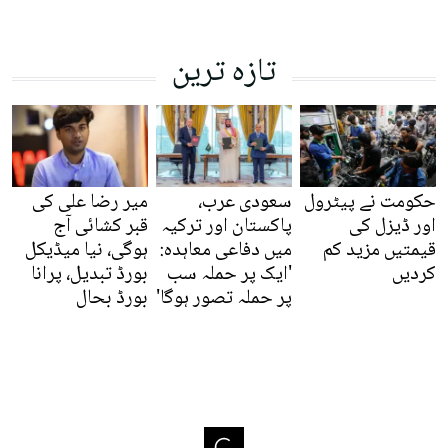
تازہ ترین
حکومت نے پیٹرول
سعودی عرب،
میر رضا علی کی
اور ڈیزل کی
پاکستان اور ترکیہ
قبر کشائی آج
قیمتیں مزید کم
میں دفاعی معاہدہ:
ہوگی، نیا میڈیکل
کردیں
'ایک پر حملہ سب
بورڈ تبدیل، پرانا
پر حملہ تصور ہوگا'
بورڈ بحال