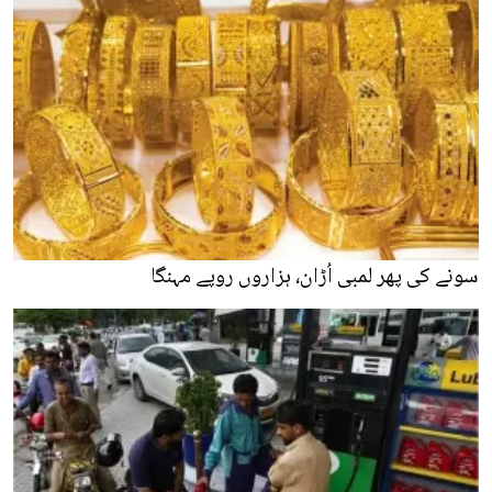
سونے کی پھر لمبی اُڑان، ہزاروں روپے مہنگا