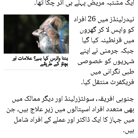
ایک مشتبہ مریض پہلے ہی اتر چکا تھا۔
نیدرلینڈز میں 26 افراد
کو واپس لا کر گھروں
میں قرنطینہ کیا گیا
جبکہ جرمنی نے اپنے
شہریوں کو خصوصی
طبی نگرانی میں
فریکفرٹ منتقل کیا۔
جنوبی افریقہ، سوئٹزرلینڈ اور دیگر ممالک میں
بھی متعدد افراد اسپتالوں میں زیرِ علاج ہیں، جن
میں جہاز کا ایک ڈاکٹر اور عملے کے افراد شامل
ہیں۔