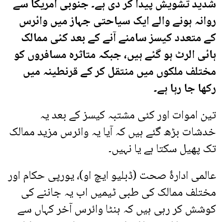
شدید تشویش پیدا کر دی ہے۔ جنوبی امریکا سے
روانہ ہونے والے ایک سیاحتی جہاز میں وائرس
کے متعدد کیسز سامنے آنے کے بعد کئی ممالک
ہائی الرٹ ہو گئے ہیں، جبکہ متاثرہ مسافروں کو
مختلف ملکوں میں منتقل کر کے قرنطینہ میں
رکھا جا رہا ہے۔
تین اموات اور کئی مشتبہ کیسز کے بعد یہ
خدشات بڑھ گئے ہیں کہ آیا یہ وائرس مزید ممالک
تک پھیل سکتا ہے یا نہیں۔
عالمی ادارۂ صحت (ڈبلیو ایچ او)، یورپی حکام اور
مختلف ممالک کی طبی ٹیمیں اب یہ جاننے کی
کوشش کر رہی ہیں کہ ہنٹا وائرس آخر کہاں سے