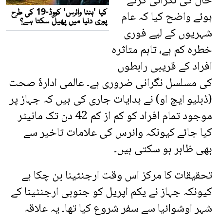
حال کی نگرانی کرتے
ہوئے واضح کیا کہ عام
شہریوں کے لیے فوری
خطرہ کم ہے، تاہم متاثرہ
افراد کے قریبی رابطوں
کی مسلسل نگرانی ضروری ہے۔ عالمی ادارۂ صحت
(ڈبلیو ایچ او) نے ہدایات جاری کی ہیں کہ جہاز پر
موجود تمام افراد کو کم از کم 42 دن تک مانیٹر
کیا جائے کیونکہ وائرس کی علامات تاخیر سے
بھی ظاہر ہو سکتی ہیں۔
تحقیقات کا مرکز اس وقت ارجنٹینا بن چکا ہے
کیونکہ جہاز نے یکم اپریل کو جنوبی ارجنٹینا کے
شہر اوشوائیا سے سفر شروع کیا تھا۔ یہ علاقہ