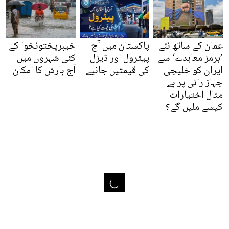
عمان کے ساتھ نئے
پاکستان میں آج
خیبرپختونخوا کے
’ہرمز معاہدے‘ سے
پیٹرول اور ڈیزل
کئی شہروں میں
ایران کو خلیجی
کی قیمتیں جانیے
آج بارش کا امکان
جہاز رانی پر بے
مثال اختیارات
کیسے ملیں گے؟