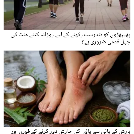
پھیپھڑوں کو تندرست رکھنے کے لیے روزانہ کتنے منٹ کی
چہل قدمی ضروری ہے؟
بارش کے پانی سے پاؤں کی خارش دور کرنے کے فوری اور