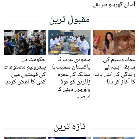
آسان گھریلو طریقے
مقبول ترین
عماد وسیم کی
سعودی عرب کا
حکومت نے
سابقہ اہلیہ نے
پاکستان سمیت 4
پیٹرولیم مصنوعات
زندگی کے 'نئے باب'
ممالک کے عمرہ
کی قیمتوں میں
کا آغاز کر دیا
زائرین کو فوڈ
کمی کا اعلان کردیا
واؤچرز دینے کا
فیصلہ
تازہ ترین