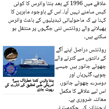
علاقے میں 1996 کے بعد ہنٹا وائرس کا کوئی
کیس سامنے نہیں آیا۔ اس کے باوجود ماہرین کا
کہنا ہے کہ ماحولیاتی تبدیلیوں کے باعث وائرس
پھیلانے والے روڈنٹس نئی جگہوں پر منتقل ہو
سکتے ہیں۔
روڈنٹس دراصل اپنے آگے
کے دانتوں سے کترنے والے
چھوٹے جانور ہیں جیسے
چوہے، گلہریاں اور
دوسرے چھوٹے جانور،
اس لیے علاقے کا مکمل
معائنہ ضروری ہے۔
ارجنٹائن کی حکومت نے