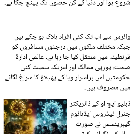
شروع ہوا اور دنیا کے کن حصوں تک پہنچ چکا ہے۔
وائرس سے اب تک کئی افراد ہلاک ہو چکے ہیں
جبکہ مختلف ملکوں میں درجنوں مسافروں کو
قرنطینہ میں منتقل کیا جا رہا ہے۔ عالمی ادارۂ
صحت، یورپی ممالک اور امریکہ سمیت کئی
حکومتیں اس پراسرار وبا کے پھیلاؤ کا سراغ لگانے
میں مصروف ہیں۔
ڈبلیو ایچ او کے ڈائریکٹر
جنرل ٹیڈروس ایڈہانوم
گیبریئسس نے صورتِ