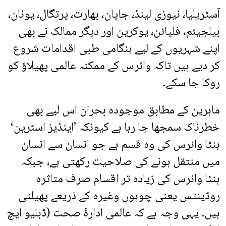
آسٹریلیا، نیوزی لینڈ، جاپان، بھارت، پرتگال، یونان،
بیلجیئم، فلپائن، یوکرین اور دیگر ممالک نے بھی
اپنے شہریوں کے لیے ہنگامی طبی اقدامات شروع
کر دیے ہیں تاکہ وائرس کے ممکنہ عالمی پھیلاؤ کو
روکا جا سکے۔
ماہرین کے مطابق موجودہ بحران اس لیے بھی
خطرناک سمجھا جا رہا ہے کیونکہ ’اینڈیز اسٹرین‘
ہنٹا وائرس کی وہ قسم ہے جو انسان سے انسان
میں منتقل ہونے کی صلاحیت رکھتی ہے، جبکہ
ہنٹا وائرس کی زیادہ تر اقسام صرف متاثرہ
روڈینٹس یعنی چوہوں وغیرہ کے ذریعے پھیلتی
ہیں۔ یہی وجہ ہے کہ عالمی ادارۂ صحت (ڈبلیو ایچ