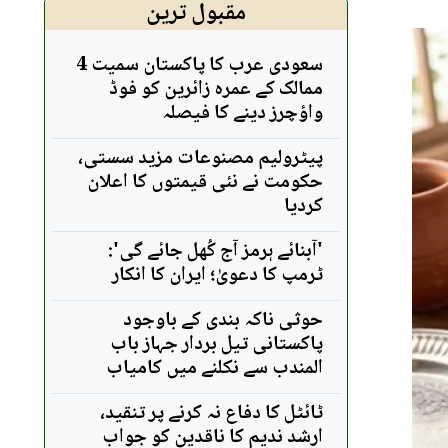
مقبول ترین
سعودی عرب کا پاکستان سمیت 4
ممالک کے عمرہ زائرین کو فوڈ
واؤچرز دینے کا فیصلہ
پیٹرولیم مصنوعات مزید سستی،
حکومت نے نئی قیمتوں کا اعلان
کردیا
'آبنائے ہرمز آج کُھل جائے گی':
ٹرمپ کا دعویٰ؛ ایران کا انکار
حوثی ناکہ بندی کے باوجود
پاکستانی تیل بردار جہاز باب
المندب سے نکلنے میں کامیاب
ٹائٹل کا دفاع نہ کرنے پر تنقید،
ارشد ندیم کا ناقدین کو جواب