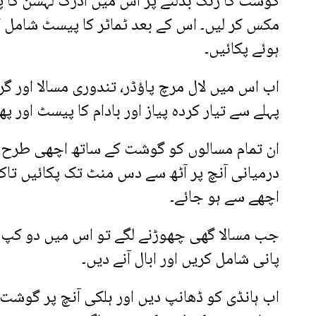
گوشت کا رنگ بدلنے پر اس میں ادرک لہسن کا پ
مکس کر لیں۔ اس کے بعد ٹماٹر کا پیسٹ شامل ک
ہوئے پکائیں۔
اب اس میں لال مرچ پاؤڈر، تندوری مسالا اور گرم
پہلے سے تیار کردہ پیاز اور بادام کا پیسٹ اور پ
ان تمام مسالوں کو گوشت کے ساتھ اچھی طرح 
درمیانی آنچ پر آٹھ سے دس منٹ تک پکائیں تاک
اچھے سے ہو جائے۔
جب مسالا گھی چھوڑنے لگے تو اس میں دو کپ
پانی شامل کریں اور ابال آنے دیں۔
اب ہانڈی کو ڈھانپ دیں اور ہلکی آنچ پر گوش