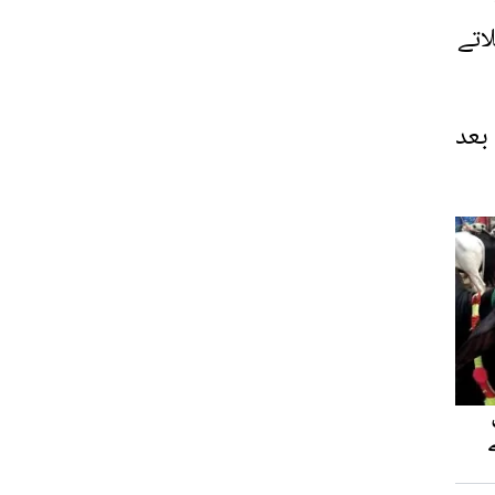
اتے
 بعد