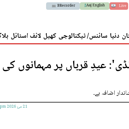
Aaj English
BRecorder
Live
ان
دنیا
سائنس/ ٹیکنالوجی
کھیل
لائف اسٹائل
بلا
ی': عیدِ قرباں پر مہمانوں کی
دار اضافہ ہے۔
21 مئ 2026
5pm