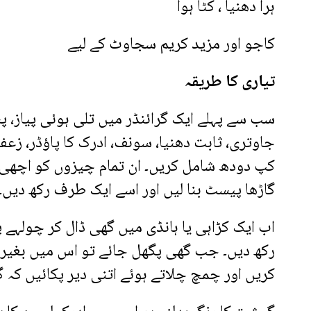
ہرا دھنیا ، کٹا ہوا
کاجو اور مزید کریم سجاوٹ کے لیے
تیاری کا طریقہ
سب سے پہلے ایک گرائنڈر میں تلی ہوئی پیاز، پسا 
جاوتری، ثابت دھنیا، سونف، ادرک کا پاؤڈر، زعفر
کپ دودھ شامل کریں۔ ان تمام چیزوں کو اچھی
گاڑھا پیسٹ بنا لیں اور اسے ایک طرف رکھ دیں۔
اب ایک کڑاہی یا ہانڈی میں گھی ڈال کر چولہے پ
رکھ دیں۔ جب گھی پگھل جائے تو اس میں بغیر 
کریں اور چمچ چلاتے ہوئے اتنی دیر پکائیں کہ 