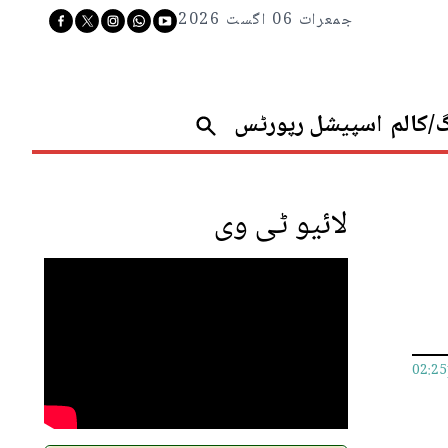
جمعرات 06 اگست 2026
گ/کالم
اسپیشل رپورٹس
لائیو ٹی وی
02:2