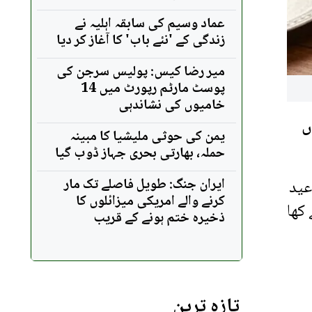
عماد وسیم کی سابقہ اہلیہ نے
زندگی کے 'نئے باب' کا آغاز کر دیا
میر رضا کیس: پولیس سرجن کی
پوسٹ مارٹم رپورٹ میں 14
خامیوں کی نشاندہی
ں
یمن کی حوثی ملیشیا کا مبینہ
حملہ، بھارتی بحری جہاز ڈوب گیا
ایران جنگ: طویل فاصلے تک مار
عید
کرنے والے امریکی میزائلوں کا
کھا
ذخیرہ ختم ہونے کے قریب
تازہ ترین