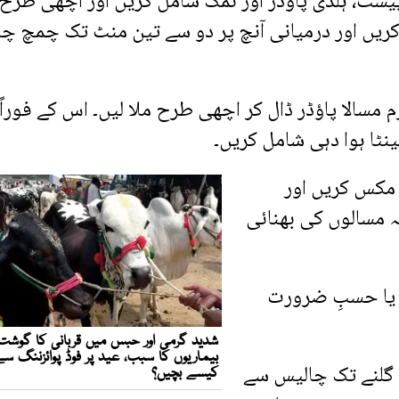
یسٹ، ہلدی پاؤڈر اور نمک شامل کریں اور اچھی طرح
ریں اور درمیانی آنچ پر دو سے تین منٹ تک چمچ چل
 مسالا پاؤڈر ڈال کر اچھی طرح ملا لیں۔ اس کے فوراً
ھینٹا ہوا دہی شامل کریں۔
مکس کریں اور
ہ مسالوں کی بھنائی
 یا حسبِ ضرورت
ت گلنے تک چالیس سے