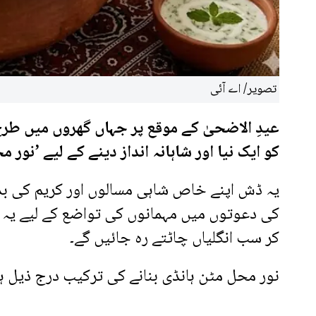
تصویر/ اے آئی
عیدِ الاضحیٰ کے موقع پر جہاں گھروں میں طرح
کو ایک نیا اور شاہانہ انداز دینے کے لیے ’نور 
یہ ڈش اپنے خاص شاہی مسالوں اور کریم کی بدول
کی دعوتوں میں مہمانوں کی تواضع کے لیے یہ ای
کر سب انگلیاں چاٹتے رہ جائیں گے۔
نور محل مٹن ہانڈی بنانے کی ترکیب درج ذیل ہ