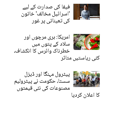
فیفا کی صدارت کے لیے
'اسرائیل مخالف' خاتون
کی تعیناتی پر غور
امریکا: ہری مرچوں اور
سلاد کے پتوں میں
خطرناک وائرس کا انکشاف،
کئی ریاستیں متاثر
پیٹرول مہنگا اور ڈیزل
سستا، حکومت نے پیٹرولیم
مصنوعات کی نئی قیمتوں
کا اعلان کردیا