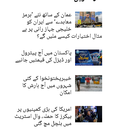
عمان کے ساتھ نئے ’ہرمز
معاہدے‘ سے ایران کو
خلیجی جہاز رانی پر بے
مثال اختیارات کیسے ملیں گے؟
پاکستان میں آج پیٹرول
اور ڈیزل کی قیمتیں جانیے
خیبرپختونخوا کے کئی
شہروں میں آج بارش کا
امکان
امریکا کی بڑی کمپنیوں پر
ہیکرز کا حملہ، وال اسٹریٹ
میں ہلچل مچ گئی