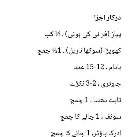
درکار اجزا
پیاز (فرائی کی ہوئی) ، ½ کپ
کھوپڑا (سوکھا ناریل) ، 1½ چمچ
بادام ، 12-15 عدد
جاوتری ، 2-3 ٹکڑے
ثابت دھنیا ، 1 چمچ
سونف ، 1 چائے کا چمچ
ادرک پاؤڈر، 1 چائے کا چمچ