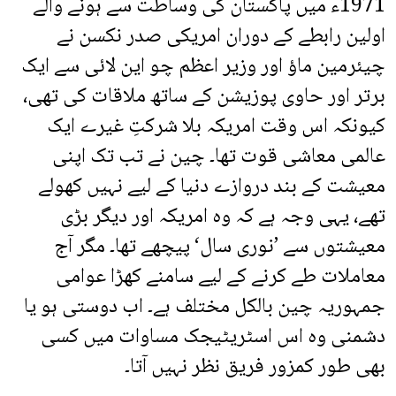
1971ء میں پاکستان کی وساطت سے ہونے والے
اولین رابطے کے دوران امریکی صدر نکسن نے
چیئرمین ماؤ اور وزیر اعظم چو این لائی سے ایک
برتر اور حاوی پوزیشن کے ساتھ ملاقات کی تھی،
کیونکہ اس وقت امریکہ بلا شرکتِ غیرے ایک
عالمی معاشی قوت تھا۔ چین نے تب تک اپنی
معیشت کے بند دروازے دنیا کے لیے نہیں کھولے
تھے، یہی وجہ ہے کہ وہ امریکہ اور دیگر بڑی
معیشتوں سے ’نوری سال‘ پیچھے تھا۔ مگر آج
معاملات طے کرنے کے لیے سامنے کھڑا عوامی
جمہوریہ چین بالکل مختلف ہے۔ اب دوستی ہو یا
دشمنی وہ اس اسٹریٹیجک مساوات میں کسی
بھی طور کمزور فریق نظر نہیں آتا۔