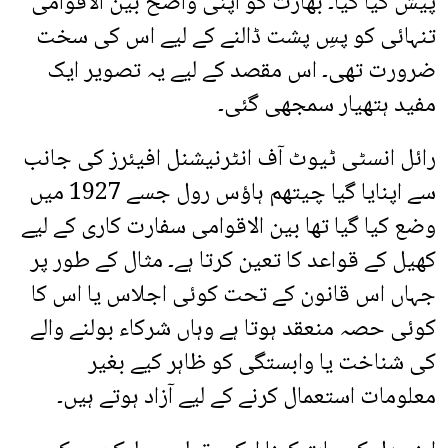
پیش کیا گیا۔ بھارت کو اپنی واضح بین الاقوامی
تنہائی کو پسِ پشت ڈالنے کے لیے اس کی سخت
ضرورت تھی۔ اس مقصد کے لیے یہ تصویر ایک
مفید ہتھیار سمجھی گئی۔
رائل انسٹی ٹیوٹ آف انٹرنیشنل افیئرز کی جانب
سے اپنایا گیا چیتھم ہاؤس رول جسے 1927 میں
وضع کیا گیا تھا بین الاقوامی سفارت کاری کے لیے
کھیل کے قواعد کا تعین کرتا ہے۔ مثال کے طور پر
جہاں اس قانون کے تحت کوئی اجلاس یا اس کا
کوئی حصہ منعقد ہوتا ہے وہاں شرکاء بولنے والے
کی شناخت یا وابستگی کو ظاہر کیے بغیر
معلومات استعمال کرنے کے لیے آزاد ہوتے ہیں۔