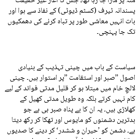
منہ پر مارا جا رہا تھا، جس کا آغاز غیر حقیقت
پسندانہ ٹیرف (کسٹم ڈیوٹی) کے نفاذ سے ہوا اور
بات انہیں معاشی طور پر تباہ کرنے کی دھمکیوں
تک جا پہنچی۔
سیاست کے باب میں چینی تہذیب کے بنیادی
اصول ’’صبر اور استقامت ’’پر استوار ہیں۔ چینی
لالچِ خام میں مبتلا ہو کر قلیل مدتی فوائد کے لیے
کام نہیں کرتے بلکہ وہ طویل مدتی کھیل کے
کھلاڑی ہیں۔ یہ ان کا بے پناہ صبر ہی ہے جو
بدترین دشمنوں کو مایوس اور تھکا کر رکھ دیتا
ہے۔ دشمن کو ’حیران و ششدر‘ کر دینے کا صدیوں