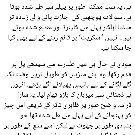
ہے، یہ سب ممکنہ طور پر پہلے سے طے شدہ ہوتا
ہے۔ سوالات پوچھنے کی اجازت پانے والے زیادہ تر
میڈیا اہلکار پہلے سے کلیئرڈ اور مطلع شدہ ہوتے
ہیں۔ انہیں ’اسکرپٹ‘ پر قائم رہنے کے لیے بھی کہا
جا سکتا ہے۔
مودی نے حال ہی میں طیارے سے سیدھے پل پر
قدم رکھا، وہ اپنے میزبان کو طویل ترین وقت تک
گلے لگانے کے لیے بانہیں پھیلائے آگے بڑھے۔ انہوں
نے ڈھٹائی سے میزبان کا بازو تھام لیا۔ یہ سارا
ڈرامہ واضح طور پر ظاہری تاثر کے ذریعے اس چیز
کو پہنچانے کے لیے پہلے سے طے شدہ تھا جو
بنیادی طور پر جھوٹ ہے لیکن اسے سچ کے طور پر