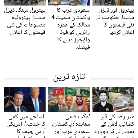
پیٹرول اور ڈیزل
سعودی عرب کا
پیٹرول مہنگا، ڈیزل
سستا، حکومت نے
پاکستان سمیت 4
سستا: پیٹرولیم
نئی قیمتوں کا
ممالک کے عمرہ
مصنوعات کی نئی
اعلان کردیا
زائرین کو فوڈ
قیمتوں کا اعلان
واؤچرز دینے کا
فیصلہ
تازہ ترین
میر رضا کی قبر
'مکّہ دفاعی
'اسلحے میں کمی
کشائی، لاش کے
معاہدہ': پاکستان،
کا خدشہ'؛ امریکی
نمونے لے کر دوبارہ
سعودی عرب اور
آرمی چیف کا