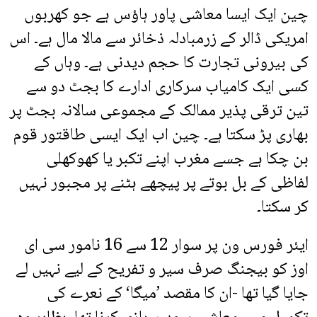
چین ایک ایسا معاشی پاور ہاؤس ہے جو کھربوں
امریکی ڈالر کے زرمبادلہ ذخائر سے مالا مال ہے۔ اس
کی بیرونی تجارت کا حجم دیدنی ہے۔ وہاں کے
کسی ایک کامیاب سرکاری ادارے کا بجٹ دو سے
تین ترقی پذیر ممالک کے مجموعی سالانہ بجٹ پر
بھاری پڑ سکتا ہے۔ چین اب ایک ایسی طاقتور قوم
بن چکا ہے جسے مغرب اپنے تکبر یا کھوکھلی
لفاظی کے بل بوتے پر پیچھے ہٹنے پر مجبور نہیں
کر سکتا۔
ایئر فورس ون پر سوار 12 سے 16 نامور سی ای
اوز کو بیجنگ صرف سیر و تفریح کے لیے نہیں لے
جایا گیا تھا -ان کا مقصد ’میگا‘ کے نعرے کی