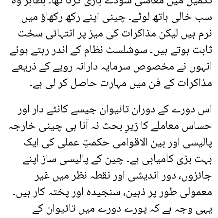
تکمیل میں معاشی سودے بازی کرنا تھا۔ بظاہر وہ
سب خالی ہاتھ لوٹے۔ چینی اپنے رکھ رکھاؤ میں
نرم ہیں لیکن مذاکرات کی میز پر انتہائی سخت
ثابت ہوتے ہیں۔ سوشلسٹ نظام کے اندر رہتے ہوئے
انہوں نے مخصوص سرمایہ دارانہ رویے کے ذریعے
مذاکرات کے فن میں مہارت حاصل کر لی ہے۔
اس دورے کے دوران تائیوان جیسے کانٹے دار اور
حساس معاملے کا زیرِ بحث نہ آنا ہی چینی خارجہ
پالیسی اور بین الاقوامی حکمتِ عملی کی ایک
بہت بڑی کامیابی ہے۔ چین کے پالیسی ساز اپنے
جائزوں، دور اندیشی اور نقطہ نظر میں غیر
معمولی طور پر ذہین، سنجیدہ اور پختہ کار ہیں۔
یہی وجہ ہے کہ پورے دورے میں تائیوان کے