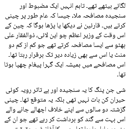
لگائے بیٹھے تھے۔ تاہم انہیں ایک مضبوط اور
سنجیدہ مصافحہ ملا، جیسا کہ عام طور پر چینی
کرتے ہیں۔ قارئین نے دیکھا یا پڑھا ہوگا کہ چین کے
اس وقت کے وزیر اعظم چو این لائی، ذوالفقار علی
بھٹو سے ایسا مصافحہ کرتے تھے جو کم از کم دو
منٹ یا اس سے بھی زیادہ دیر تک برقرار رہتا تھا۔
اس مصافحے میں ہمیشہ ایک گہرا پیغام چھپا ہوتا
تھا۔
شی جن پنگ کا یہ سنجیدہ اور بے تاثر رویہ کوئی
حیران کن بات نہیں تھی بلکہ یہ متوقع تھا۔ چینی
گزشتہ دو سالوں سے اپنے خلاف اچھالے جانے والے
اس بہت سے گند کو برداشت کر رہے تھے جو ان کے