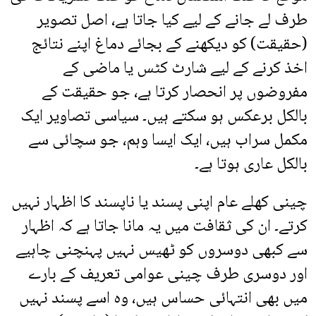
طرف لے جانے کے لیے کیا جاتا ہے، اصل تصویر
(حقیقت) کو دیکھنے کے بجائے دماغ اپنے نتائج
اخذ کرنے کے لیے شارٹ کٹس یا ماضی کے
مفروضوں پر انحصار کرتا ہے، جو حقیقت کے
بالکل برعکس ہو سکتے ہیں۔ سیاسی تصاویر ایک
مکمل سراب ہیں، ایک ایسا وہم، جو سچائی سے
بالکل عاری ہوتا ہے۔
چینی کھلے عام اپنی پسند یا ناپسند کا اظہار نہیں
کرتے۔ ان کی ثقافت میں یہ مانا جاتا ہے کہ اظہار
سے کبھی دوسروں کو ٹھیس نہیں پہنچنی چاہیے
اور دوسری طرف چینی عوامی تعریف کے بارے
میں بھی انتہائی حساس ہیں، وہ اسے پسند نہیں