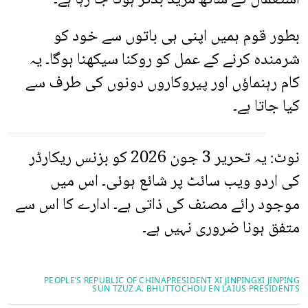
بطور قوم ہمیں اپنی ہی باتوں سے خود کو
شرمندہ کرنے کے عمل کو روکنا سیکھنا ہوگا۔ یہ
کام رہنماؤں اور پیروکاروں دونوں کی طرف سے
کیا جاتا ہے۔
نوٹ: یہ تحریر 3 جون 2026 کو بزنس ریکارڈر
کی اردو ویب سائٹ پر شائع ہوئی۔ اس میں
موجود رائے مصنف کی ذاتی ہے۔ ادارے کا اس سے
متفق ہونا ضروری نہیں ہے۔
PEOPLE’S REPUBLIC OF CHINA
PRESIDENT XI JINPING
XI JINPING
SUN TZU
Z.A. BHUTTO
CHOU EN LAI
US PRESIDENTS