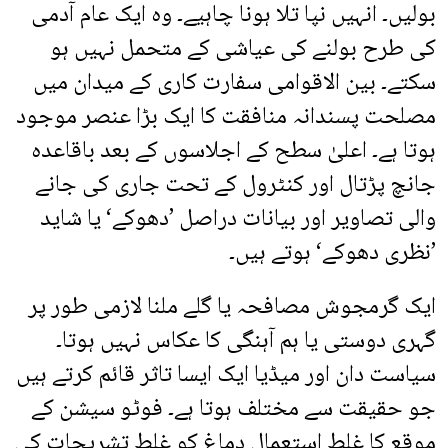
بولیں۔ انہیں نپا تلا ہونا چاہیے۔ وہ ایک عام آدمی
کی طرح بولنے کی عیاشی کے متحمل نہیں ہو
سکتے۔ بین الاقوامی سفارت کاری کے میدان میں
مصلحت پسندانہ منافقت کا ایک بڑا عنصر موجود
ہوتا ہے۔ اعلیٰ سطح کے اجلاسوں کے بعد باقاعدہ
جانچ پڑتال اور کنٹرول کے تحت جاری کی جانے
والی تصاویر اور بیانات دراصل ’دھوکے‘ یا شاید
’نظری دھوکے‘ ہوتے ہیں۔
ایک گرمجوش مصافحہ یا گلے ملنا لازمی طور پر
گہری دوستی یا ہم آہنگی کا عکاس نہیں ہوتا۔
سیاست دان اور میڈیا ایک ایسا تاثر قائم کرتے ہیں
جو حقیقت سے مختلف ہوتا ہے۔ فوٹو سیشن کے
موقع کا غلط استعمال دماغ کو غلط تشریحات کی