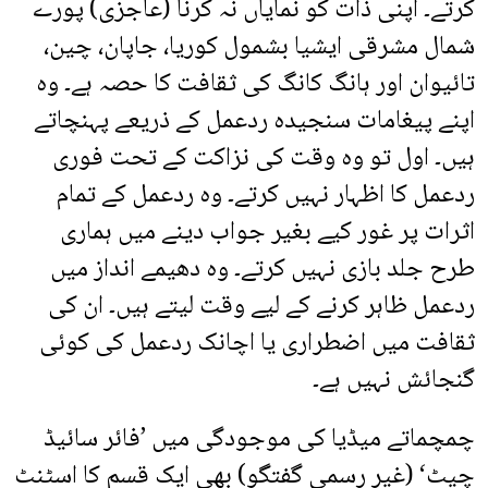
کرتے۔ اپنی ذات کو نمایاں نہ کرنا (عاجزی) پورے
شمال مشرقی ایشیا بشمول کوریا، جاپان، چین،
تائیوان اور ہانگ کانگ کی ثقافت کا حصہ ہے۔ وہ
اپنے پیغامات سنجیدہ ردعمل کے ذریعے پہنچاتے
ہیں۔ اول تو وہ وقت کی نزاکت کے تحت فوری
ردعمل کا اظہار نہیں کرتے۔ وہ ردعمل کے تمام
اثرات پر غور کیے بغیر جواب دینے میں ہماری
طرح جلد بازی نہیں کرتے۔ وہ دھیمے انداز میں
ردعمل ظاہر کرنے کے لیے وقت لیتے ہیں۔ ان کی
ثقافت میں اضطراری یا اچانک ردعمل کی کوئی
گنجائش نہیں ہے۔
چمچماتے میڈیا کی موجودگی میں ’فائر سائیڈ
چیٹ‘ (غیر رسمی گفتگو) بھی ایک قسم کا اسٹنٹ