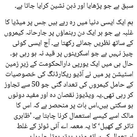
سبق ہے جو پڑھایا اور ذہن نشین کرایا جاتا ہے۔
ہم ایک ایسی دنیا میں رہ رہے ہیں جس پر میڈیا کا
غلبہ ہے جو ہر ایک دن رہنماؤں پر جارحانہ کیمروں
کے ساتھ نظریں جمائے رکھتا ہے۔ آج ایسی کوئی
چیز نہیں ہے جو اسکرینوں پر قید نہ ہو رہی ہو۔
حال ہی میں ایک یورپی دارالحکومت کے زیرِ زمین
اسٹیشن پر میں نے آڈیو ریکارڈنگ کی خصوصیات
کے حامل کیمروں کی تعداد گنی جو 50 سے تجاوز
کر رہی تھی۔یہ ویڈیوز نقصان دہ اور مفید دونوں
ہو سکتی ہیں،اس بات پر منحصر ہے کہ اس کا
مالک اسے کیسے استعمال کرنا چاہتا ہے۔ ’ظاہری
تاثر کے کھیل‘ کا یہ معمہ اے آئی ٹولز کے غلط
استعمال کے ساتھ مزید بدتر ہوتا جا رہا ہے۔