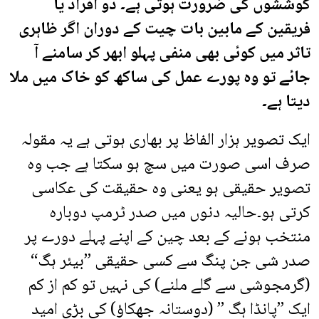
کوششوں کی ضرورت ہوتی ہے۔ دو افراد یا
فریقین کے مابین بات چیت کے دوران اگر ظاہری
تاثر میں کوئی بھی منفی پہلو ابھر کر سامنے آ
جائے تو وہ پورے عمل کی ساکھ کو خاک میں ملا
دیتا ہے۔
ایک تصویر ہزار الفاظ پر بھاری ہوتی ہے یہ مقولہ
صرف اسی صورت میں سچ ہو سکتا ہے جب وہ
تصویر حقیقی ہو یعنی وہ حقیقت کی عکاسی
کرتی ہو۔حالیہ دنوں میں صدر ٹرمپ دوبارہ
منتخب ہونے کے بعد چین کے اپنے پہلے دورے پر
صدر شی جن پنگ سے کسی حقیقی ”بیئر ہگ“
(گرمجوشی سے گلے ملنے) کی نہیں تو کم از کم
ایک ’’پانڈا ہگ ’’ (دوستانہ جھکاؤ) کی بڑی امید