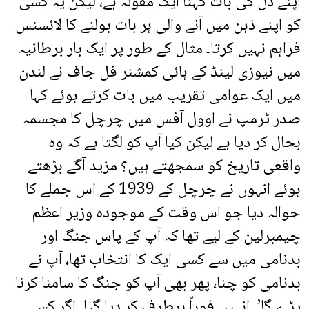
اپنے دل کی بات کہنا ایک مقولہ ہے، لیکن یہ کسی
کو اپنے ذہن میں آنے والی ہر بات بولنے کا لائسنس
فراہم نہیں کرتا۔ مثال کے طور پر ایک بار برطانیہ
میں نیوزی لینڈ کے ہائی کمشنر فل جاف نے لندن
میں ایک عوامی تقریب میں بات کرتے ہوئے کہا
صدر ٹرمپ نے اوول آفس میں چرچل کا مجسمہ
بحال کر دیا ہے لیکن کیا آپ کو لگتا ہے کہ وہ
واقعی تاریخ کو سمجھتے ہیں؟ مزید آگے بڑھتے
ہوئے انہوں نے چرچل کے 1939 کے اس جملے کا
حوالہ دیا جو اس وقت کے موجودہ وزیر اعظم
چیمبرلین کے لیے تھا کہ آپ کے پاس جنگ اور
بدنامی میں سے کسی ایک کا انتخاب تھا، آپ نے
بدنامی کو چنا، پھر بھی آپ کو جنگ کا سامنا کرنا
پڑے گا’۔ انہیں فوراً برطرف کر دیا گیا۔ اگر کسی