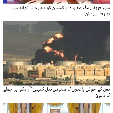
سہہ فریقی مکّہ معاہدہ: پاکستان کو ملنے والے فوائد سے
بھارت پریشان
یمن کے حوثی باغیوں کا سعودی تیل کمپنی 'آرامکو' پر حملے
کا دعویٰ