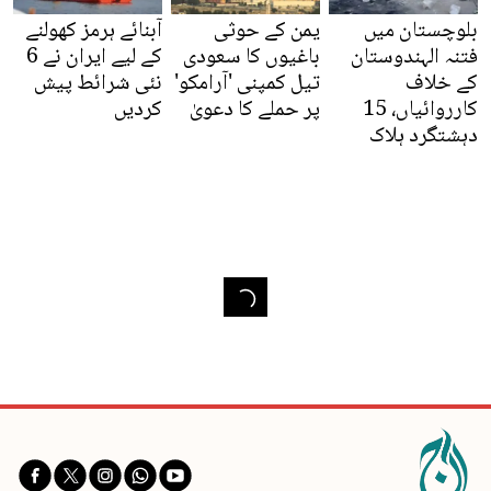
بلوچستان میں
یمن کے حوثی
آبنائے ہرمز کھولنے
فتنہ الہندوستان
باغیوں کا سعودی
کے لیے ایران نے 6
کے خلاف
تیل کمپنی 'آرامکو'
نئی شرائط پیش
کارروائیاں، 15
پر حملے کا دعویٰ
کردیں
دہشتگرد ہلاک