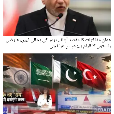
عمان مذاکرات کا مقصد آبنائے ہرمز کی بحالی نہیں، عارضی
راستوں کا قیام ہے: عباس عراقچی