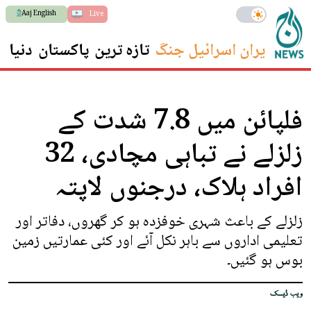
Aaj English
Live
ایران اسرائیل جنگ
تازہ ترین
پاکستان
دنیا
س
فلپائن میں 7.8 شدت کے
زلزلے نے تباہی مچادی، 32
افراد ہلاک، درجنوں لاپتہ
زلزلے کے باعث شہری خوفزدہ ہو کر گھروں، دفاتر اور
تعلیمی اداروں سے باہر نکل آئے اور کئی عمارتیں زمین
بوس ہو گئیں۔
ویب ڈیسک