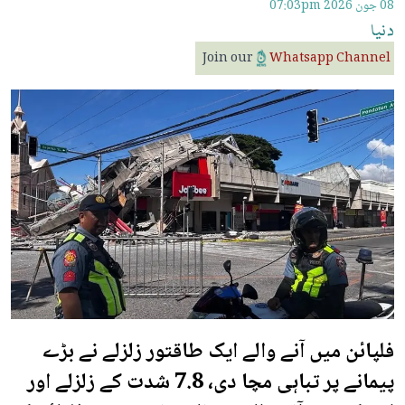
08 جون 2026
07:03pm
دنیا
Join our
Whatsapp Channel
فلپائن میں آنے والے ایک طاقتور زلزلے نے بڑے
پیمانے پر تباہی مچا دی، 7.8 شدت کے زلزلے اور