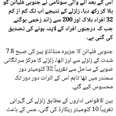
اس کے بعد آنے والی سونامی نے جنوبی فلپائن کو
ہلا کر رکھ دیا، زلزلے کے نتیجے اب تک کم از کم
32 افراد ہلاک اور 200 سے زائد زخمی ہوگئے
جب کہ درجنوں افراد کے لاپتہ ہونے کی تصدیق
کی گئی ہے۔
جنوبی فلپائن کا جزیرہ منڈاناؤ پیر کی صبح 7.8
شدت کے زلزلے سے لرز اٹھا، زلزلے کا مرکز سرانگانی
صوبے کے ساحل سے تقریباً 32 کلومیٹر دور
سمندر میں تھا تاہم اس کے اثرات دور دور تک
محسوس کیے گئے۔
بین الاقوامی اداروں کے مطابق زلزلے کی گہرائی
تقریباً 10 کلومیٹر ریکارڈ کی گئی، جس کے باعث