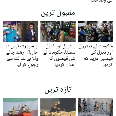
کی وضاحت
مقبول ترین
حکومت نے پیٹرول
پیٹرول اور ڈیزل
'پاسپورٹ نہیں دیا
اور ڈیزل کی
سستا، حکومت نے
جارہا': ارشد چائے
قیمتیں مزید کم
نئی قیمتوں کا
والا نے عدالت سے
کردیں
اعلان کردیا
رجوع کر لیا
تازہ ترین