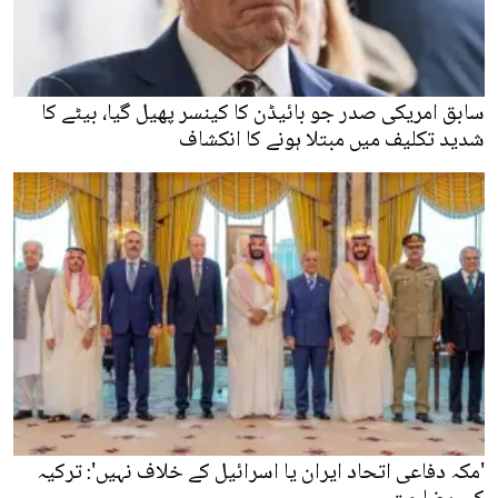
سابق امریکی صدر جو بائیڈن کا کینسر پھیل گیا، بیٹے کا
شدید تکلیف میں مبتلا ہونے کا انکشاف
'مکہ دفاعی اتحاد ایران یا اسرائیل کے خلاف نہیں': ترکیہ