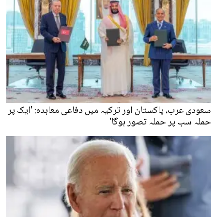
سعودی عرب، پاکستان اور ترکیہ میں دفاعی معاہدہ: 'ایک پر
حملہ سب پر حملہ تصور ہوگا'