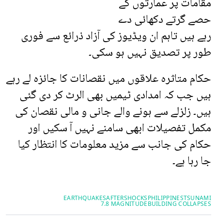
مقامات پر عمارتوں کے
حصے گرتے دکھائی دے
رہے ہیں تاہم ان ویڈیوز کی آزاد ذرائع سے فوری
طور پر تصدیق نہیں ہو سکی۔
حکام متاثرہ علاقوں میں نقصانات کا جائزہ لے رہے
ہیں جب کہ امدادی ٹیمیں بھی الرٹ کر دی گئی
ہیں۔ زلزلے سے ہونے والے جانی و مالی نقصان کی
مکمل تفصیلات ابھی سامنے نہیں آ سکیں اور
حکام کی جانب سے مزید معلومات کا انتظار کیا
جا رہا ہے۔
EARTHQUAKES
AFTERSHOCKS
PHILIPPINES
TSUNAMI
7.8 MAGNITUDE
BUILDING COLLAPSES