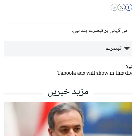
اس کہانی پر تبصرے بند ہیں۔
تبصرے
تبولا
Taboola ads will show in this div
مزید خبریں