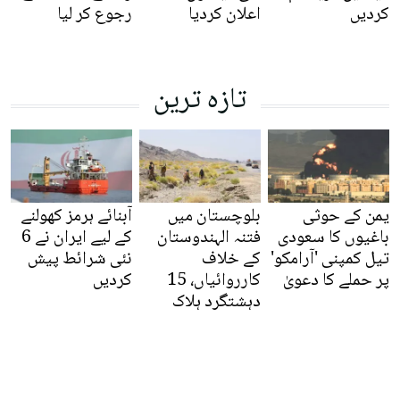
کردیں
اعلان کردیا
رجوع کر لیا
تازہ ترین
یمن کے حوثی
بلوچستان میں
آبنائے ہرمز کھولنے
باغیوں کا سعودی
فتنہ الہندوستان
کے لیے ایران نے 6
تیل کمپنی 'آرامکو'
کے خلاف
نئی شرائط پیش
پر حملے کا دعویٰ
کارروائیاں، 15
کردیں
دہشتگرد ہلاک