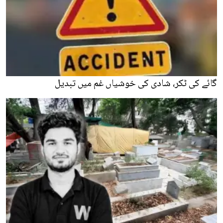
گائے کی ٹکر، شادی کی خوشیاں غم میں تبدیل