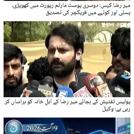
میر رضا کیس: دوسری پوسٹ مارٹم رپورٹ میں کھوپڑی،
پسلی اور کولہے میں فریکچر کی تصدیق
پولیس تفتیش کے بجائے میر رضا کے اہلِ خانہ کو ہراساں کر
رہی ہے: وکیل