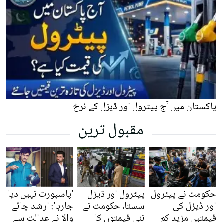
پاکستان میں آج پیٹرول اور ڈیزل کے نرخ
مقبول ترین
حکومت نے پیٹرول
پیٹرول اور ڈیزل
'پاسپورٹ نہیں دیا
اور ڈیزل کی
سستا، حکومت نے
جارہا': ارشد چائے
قیمتیں مزید کم
نئی قیمتوں کا
والا نے عدالت سے