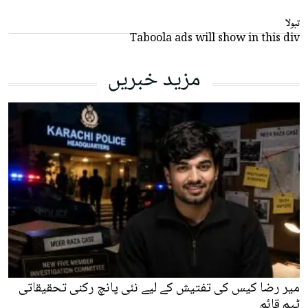
تبولا
Taboola ads will show in this div
مزید خبریں
میر رضا کیس کی تفتیش کے لیے نئی پانچ رکنی تحقیقاتی
ٹیم قائم