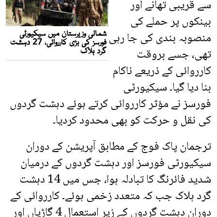
سے قریبی تھانے اور
بینکوں پر حملے کی
منصوبہ بندی کی جا رہی
تھی، جسے بروقت
کارروائی کے ذریعے ناکام
بنا دیا گیا۔ سیکیورٹی
فورسز نے مؤثر کارروائی کرتے ہوئے دہشت گردوں
کی نقل و حرکت کو بھی محدود کردیا۔
ترجمان پاک فوج کے مطابق آپریشن کے دوران
سیکیورٹی فورسز اور دہشت گردوں کے درمیان
شدید فائرنگ کا تبادلہ ہوا، جس میں 14 دہشت
گرد ہلاک جب کہ متعدد زخمی ہوئے۔ کارروائی کے
دوران دہشت گردوں کے زیر استعمال 4 گاڑیاں اور