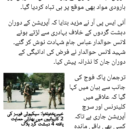
بارودی مواد بھی موقع پر ہی تباہ کردیا گیا۔
آئی ایس پی آر نے مزید بتایا کہ آپریشن کے دوران
دہشت گردوں کے خلاف بہادری سے لڑتے ہوئے
لانس حوالدار عباس جامِ شہادت نوش کر گئے۔
شہید لانس حوالدار نے فرض کی ادائیگی کے
دوران جان کا نذرانہ پیش کیا۔
ترجمان پاک فوج کی
جانب سے بیان میں کہا
گیا کہ علاقے میں
کلیئرنس اور سرچ
آپریشن جاری ہے تاکہ
کسی بھی باقی ماندہ