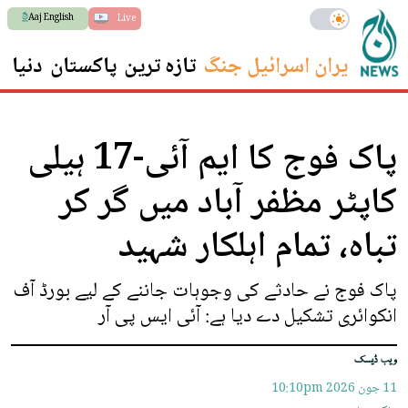
Aaj English
Live
ایران اسرائیل جنگ
تازہ ترین
پاکستان
دنیا
س
پاک فوج کا ایم آئی-17 ہیلی
کاپٹر مظفر آباد میں گر کر
تباہ، تمام اہلکار شہید
پاک فوج نے حادثے کی وجوہات جاننے کے لیے بورڈ آف
انکوائری تشکیل دے دیا ہے: آئی ایس پی آر
ویب ڈیسک
11 جون 2026
10:10pm