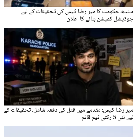
سندھ حکومت کا میر رضا کیس کی تحقیقات کے لیے
جوڈیشل کمیشن بنانے کا اعلان
میر رضا کیس: مقدمے میں قتل کی دفعہ شامل، تحقیقات کے
لیے نئی 5 رکنی ٹیم قائم