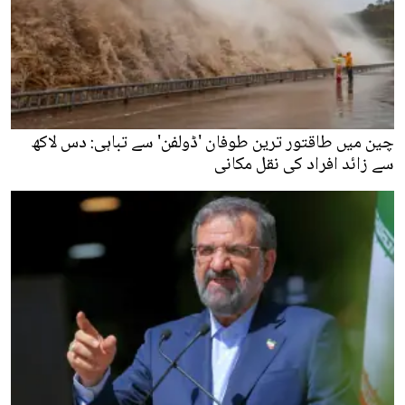
چین میں طاقتور ترین طوفان 'ڈولفن' سے تباہی: دس لاکھ
سے زائد افراد کی نقل مکانی