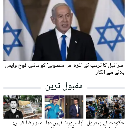
اسرائیل کا ٹرمپ کے 'غزہ امن منصوبے' کو ماننے، فوج واپس
بلانے سے انکار
مقبول ترین
حکومت نے پیٹرول
'پاسپورٹ نہیں دیا
میر رضا کیس: