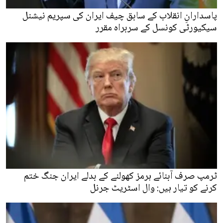
پاسدارانِ انقلاب کے سابق چیف ایران کی سپریم نیشنل
سیکیورٹی کونسل کے سربراہ مقرر
ٹرمپ صرف آبنائے ہرمز کھولنے کے بدلے ایران جنگ ختم
کرنے کو تیار ہیں: وال اسٹریٹ جرنل