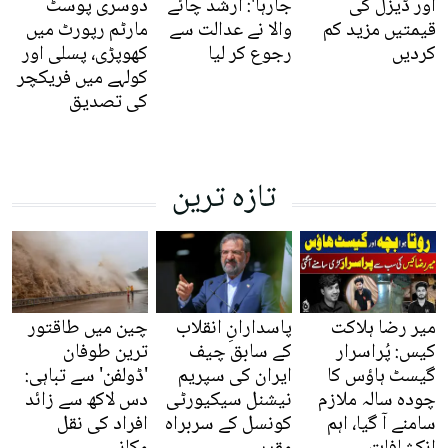
اور ڈیزل کی
جارہا': ارشد چائے
دوسری پوسٹ
قیمتیں مزید کم
والا نے عدالت سے
مارٹم رپورٹ میں
کردیں
رجوع کر لیا
کھوپڑی، پسلی اور
کولہے میں فریکچر
کی تصدیق
تازہ ترین
میر رضا ہلاکت
پاسدارانِ انقلاب
چین میں طاقتور
کیس: پُراسرار
کے سابق چیف
ترین طوفان
گیسٹ ہاؤس کا
ایران کی سپریم
'ڈولفن' سے تباہی:
چودہ سالہ ملازم
نیشنل سیکیورٹی
دس لاکھ سے زائد
سامنے آ گیا، اہم
کونسل کے سربراہ
افراد کی نقل