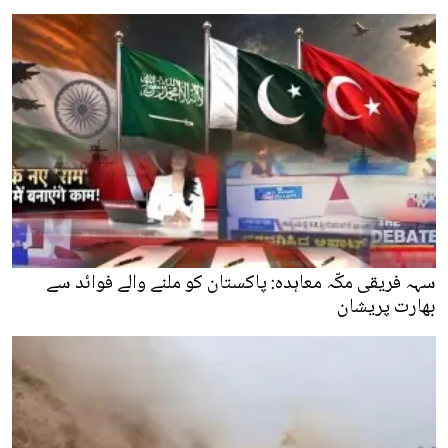
سہہ فریقی مکّہ معاہدہ: پاکستان کو ملنے والے فوائد سے
بھارت پریشان