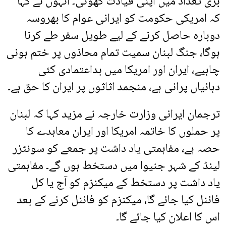
بڑی تعداد میں اپنی قیادت کھوئی۔ انہوں نے کہا
کہ امریکی حکومت کو ایرانی عوام کا بھروسہ
دوبارہ حاصل کرنے کے لیے طویل سفر طے کرنا
ہوگا، جنگ لبنان سمیت تمام محاذوں پر ختم ہونی
چاہیے، ایران اور امریکا میں بداعتمادی کئی
دہائیاں پرانی ہے، منجمد اثاثوں پر ایران کا حق ہے۔
ترجمان ایرانی وزارت خارجہ نے مزید کہا کہ لبنان
پر حملوں کا خاتمہ امریکا اور ایران معاہدے کا
حصہ ہے، مفاہمتی یاد داشت پر جمعے کو سوئٹزر
لینڈ کے شہر جنیوا میں دستخط ہوں گے۔ مفاہمتی
یاد داشت پر دستخط کے میکنزم کو آج یا کل
فائنل کیا جائے گا، میکنزم کو فائنل کرنے کے بعد
اس کا اعلان کیا جائے گا۔