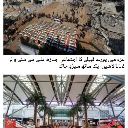
غزہ میں پورے قبیلے کا اجتماعي جنازہ، ملبے سے ملنے والی
112 لاشیں ایک ساتھ سپرُدِ خاک