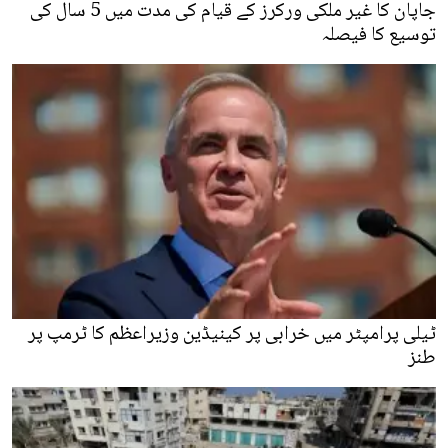
جاپان کا غیر ملکی ورکرز کے قیام کی مدت میں 5 سال کی
توسیع کا فیصلہ
ٹیلی پرامپٹر میں خرابی پر کینیڈین وزیراعظم کا ٹرمپ پر
طنز