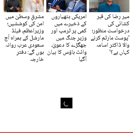
میر رضا کی قبر
امریکی ہتھیاروں
مشرقِ وسطیٰ میں
کشائی کی
کے ذخیرے میں
امن کی کوششیں؛
درخواست منظور؛
کمی پر ٹرمپ اور
وزیراعظم، فیلڈ
'پوسٹ مارٹم کرنے
وزیرِ جنگ میں
مارشل کے ہمراہ آج
والا ڈاکٹر اسامہ
جھگڑے کا دعویٰ،
سعودی عرب روانہ
کہاں ہے؟'
وائٹ ہاؤس کا بیان
ہوں گے: دفترِ
آگیا
خارجہ