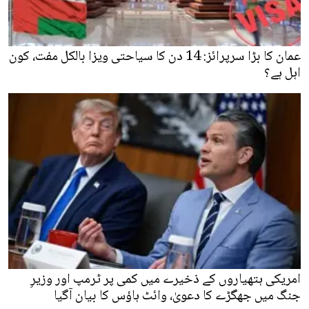
عمان کا بڑا سرپرائز: 14 دن کا سیاحتی ویزا بالکل مفت، کون
اہل ہے؟
امریکی ہتھیاروں کے ذخیرے میں کمی پر ٹرمپ اور وزیرِ
جنگ میں جھگڑے کا دعویٰ، وائٹ ہاؤس کا بیان آگیا