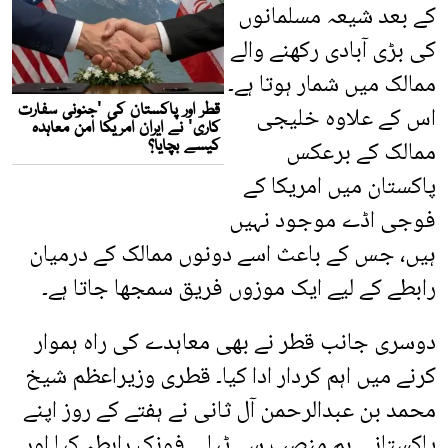
کے بعد شیعہ مسلمانوں
کی بڑی آبادی رکھنے والے
ممالک میں شمار ہوتا ہے۔
اس کے علاوہ خلیجی
ممالک کے برعکس
پاکستان میں امریکا کے
فوجی اڈے موجود نہیں
ہیں، جس کے باعث اسے دونوں ممالک کے درمیان
رابطے کے لیے ایک موزوں فریق سمجھا جاتا ہے۔
دوسری جانب قطر نے بھی معاہدے کی راہ ہموار
کرنے میں اہم کردار ادا کیا۔ قطری وزیراعظم شیخ
محمد بن عبدالرحمن آل ثانی نے ہفتے کے روز اپنے
پاکستانی ہم منصب سے ٹیلی فونک رابطہ کیا اور