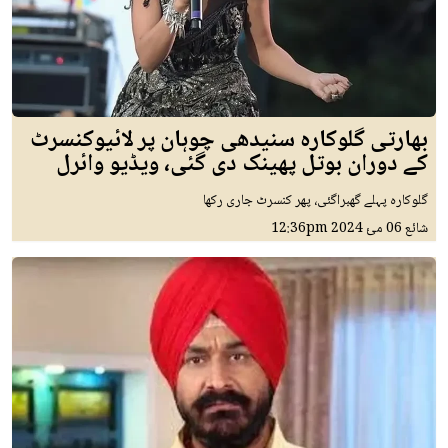
بھارتی گلوکارہ سنیدھی چوہان پر لائیوکنسرٹ
کے دوران بوتل پھینک دی گئی، ویڈیو وائرل
گلوکارہ پہلے گھبراگئی، پھر کنسرٹ جاری رکھا
شائع
06 مئ 2024
12:36pm