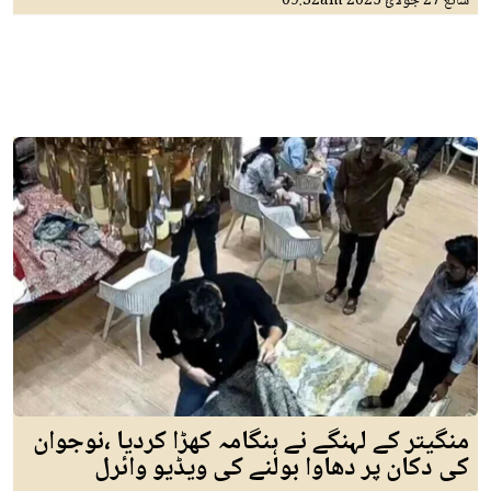
شائع
27 جولائ 2025
09:32am
منگیتر کے لہنگے نے ہنگامہ کھڑا کردیا ،نوجوان
کی دکان پر دھاوا بولنے کی ویڈیو وائرل