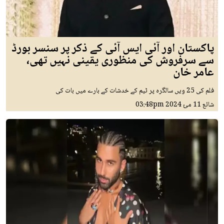
پاکستان اور آئی ایس آئی کے ذکر پر سنسر بورڈ
سے سرفروش کی منظوری یقینی نہیں تھی،
عامر خان
فلم کی 25 ویں سالگرہ پر ٹیم کے خدشات کے بارے میں بات کی
شائع
11 مئ 2024
03:48pm