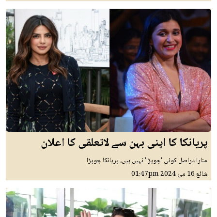
پریانکا کا اپنی بہن سے لاتعلقی کا اعلان
منارا دراصل کوئی 'چوپڑا' نہیں ہیں، پریانکا چوپڑا
شائع
16 مئ 2024
01:47pm