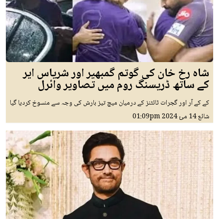
شاہ رخ خان کی گوتم گمبھیر اور شریاس ایر
کے ساتھ ڈریسنگ روم میں تصاویر وائرل
کے کے آر اور گجرات ٹائٹنز کے درمیان میچ تیز بارش کی وجہ سے منسوخ کردیا گیا
شائع
14 مئ 2024
01:09pm