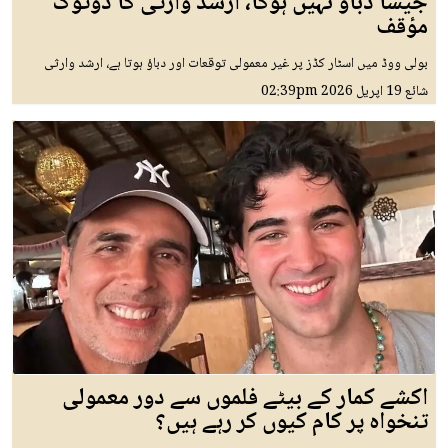
جیسا دباؤ نہیں ہوگا، ارشد وارثی کا دوٹوک
مؤقف
بولی ووڈ میں اسٹار کڈز پر غیر معمولی توقعات اور دباؤ ہوتا ہے، ارشد وارثی
شائع
19 اپريل 2026
02:39pm
اکشے کمار کے بیٹے فلموں سے دور معمولی
تنخواہ پر کام کیوں کر رہے ہیں؟