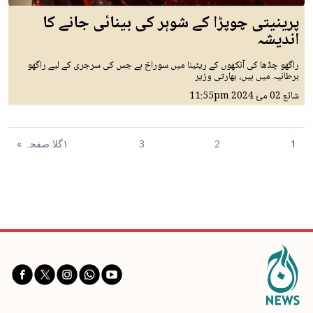
پرینیتی چوپڑا کے شوہر کی بینائی جانے کا
اندیشہ
راگھو چڈھا کی آنکھوں کے ریٹینا میں سوراخ ہے جس کی سرجری کے لیے راگھو
برطانیہ میں ہیں، بھارتی وزیر
شائع
02 مئ 2024
11:55pm
1
2
3
١گلا صفحہ »