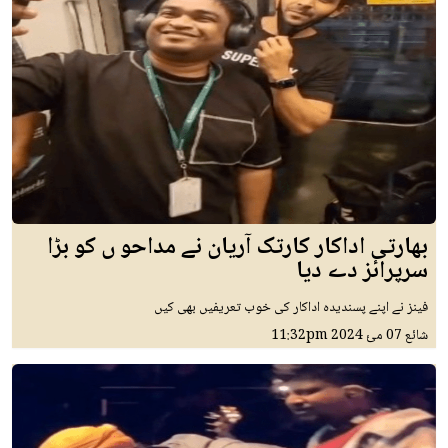
بھارتی اداکار کارتک آریان نے مداحو ں کو بڑا
سرپرائز دے دیا
فینز نے اپنے پسندیدہ اداکار کی خوب تعریفیں بھی کیں
شائع
07 مئ 2024
11:32pm