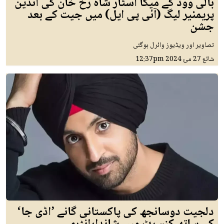
بالی ووڈ کے میگا اسٹار شاہ رخ خان کی انڈین
پریمئیر لیگ (آئی پی ایل) میں جیت کے بعد
جشن
تصاویر اور ویڈیوز وائرل ہوگئی
شائع
27 مئ 2024
12:37pm
دلجیت دوسانجھ کی پاکستانی گانے ’اڈی جا‘