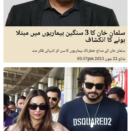
سلمان خان کا 3 سنگین بیماریوں میں مبتلا
ہونے کا انکشاف
سلمان خان کے مداح خطرناک بیماریوں کا سن کر انتہائی فکر مند
شائع
22 جون 2025
03:57pm