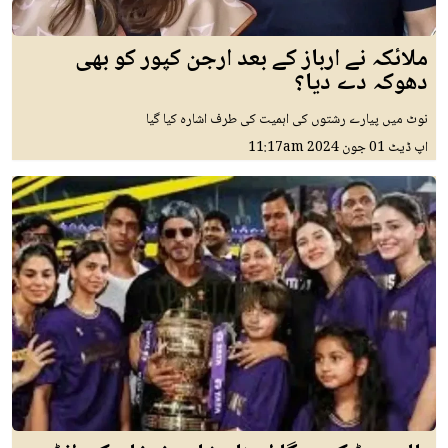
ملائکہ نے ارباز کے بعد ارجن کپور کو بھی
دھوکہ دے دیا؟
نوٹ میں پیارے رشتوں کی اہمیت کی طرف اشارہ کیا گیا
اپ ڈیٹ
01 جون 2024
11:17am