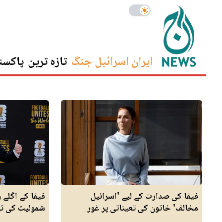
ایران اسرائیل جنگ
تازہ ترین
پاکست
فیفا کی صدارت کے لیے 'اسرائیل
مخالف' خاتون کی تعیناتی پر غور
شمولیت کی تی