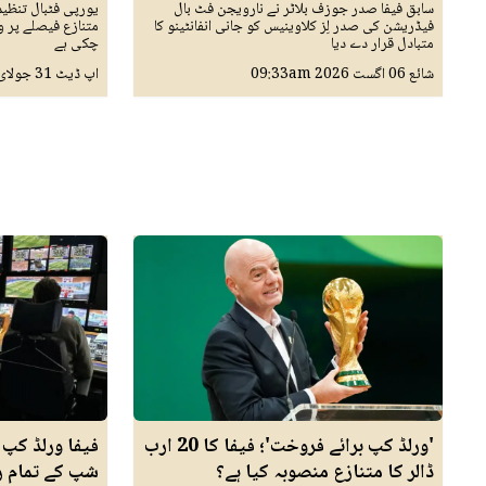
سابق فیفا صدر جوزف بلاٹر نے نارویجن فٹ بال
یورپی فٹبال تنظیم 
فیڈریشن کی صدر لِز کلاوینیس کو جانی انفانٹینو کا
متنازع فیصلے پر 
متبادل قرار دے دیا
چکی ہے
شائع
06 اگست 2026
09:33am
اپ ڈیٹ
31 جولائ 2026
'ورلڈ کپ برائے فروخت'؛ فیفا کا 20 ارب
فیفا ورلڈ کپ ف
ڈالر کا متنازع منصوبہ کیا ہے؟
شپ کے تمام ری