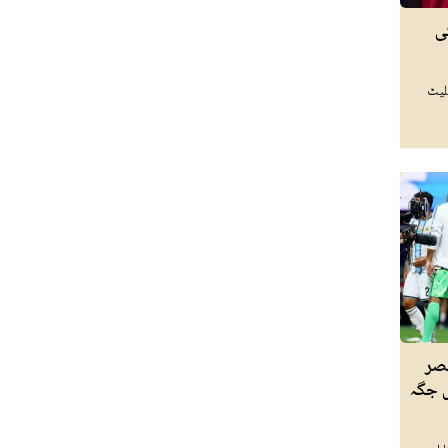
ی
لیٹ
نے مصر
 جگہ