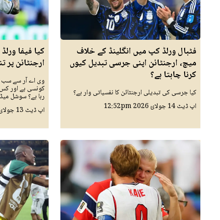
فٹبال ورلڈ کپ میں انگلینڈ کے خلاف
کیا فیفا ورل
میچ، ارجنٹائن اپنی جرسی تبدیل کیوں
ارجنٹائن پر ت
کرنا چاہتا ہے؟
وی اے آر سے سب سے
کونسی ہے اور کس 
کیا جرسی کی تبدیلی ارجنٹائن کا نفسیاتی وار ہے؟
رہا ہے؟ سوشل میڈی
اپ ڈیٹ
14 جولائ 2026
12:52pm
اپ ڈیٹ
13 جولائ 2026