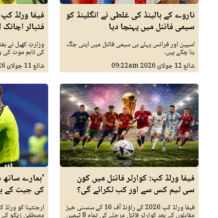
ناروے کے ہالینڈ کی غلطی نے انگلینڈ کو
سیمی فائنل میں پہنچا دیا
فٹبالر اچانک ا
اسپین اور فرانس پہلے ہی سیمی فائنل میں اپنی جگہ
وزارتِ کھیل نے ہ
بنا چکے ہیں۔
کی تاہم موت کی و
شائع
12 جولائ 2026
09:22am
شائع
11 جولائ 2026
فیفا ورلڈ کپ: کوارٹر فائنل میں کون
'ہمارے ساتھ دھ
سی ٹیم کس سے اور کب ٹکرائے گی؟
کی جیت کے بع
فیفا ورلڈ کپ 2026 کے راؤنڈ آف 16 کے سنسنی خیز
ارجنٹینا کو ورلڈ 
مقابلوں کے بعد کوارٹر فائنل مرحلے کی تمام 8 ٹیمیں
مصطفیٰ زیکو کے بی