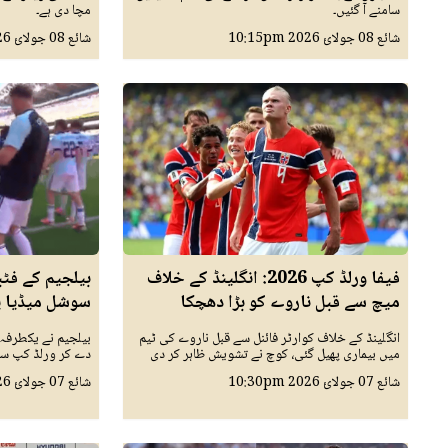
سامنے آ گئیں۔
مچا دی ہے۔
شائع
08 جولائ 2026
10:15pm
شائع
08 جولائ 2026
فیفا ورلڈ کپ 2026: انگلینڈ کے خلاف
بیلجیم کے فٹب
میچ سے قبل ناروے کو بڑا دھچکا
سوشل میڈیا پر
انگلینڈ کے خلاف کوارٹر فائنل سے قبل ناروے کی ٹیم
بیلجیم نے یکطرفہ
میں بیماری پھیل گئی، کوچ نے تشویش ظاہر کر دی
دے کر ورلڈ کپ سے ب
شائع
07 جولائ 2026
10:30pm
شائع
07 جولائ 2026