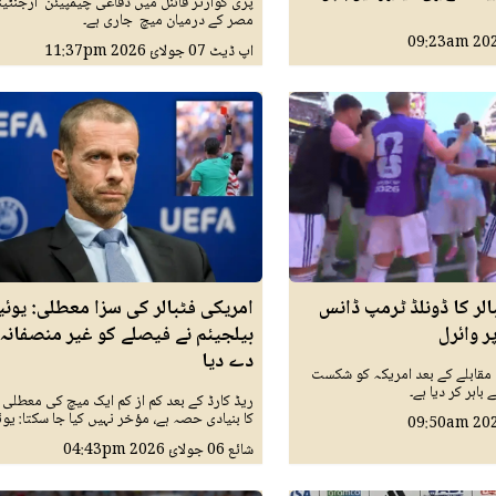
پری کوارٹر فائنل میں دفاعی چیمپیئن ارجنٹینا
مصر کے درمیان میچ جاری ہے۔
09:23am
اپ ڈیٹ
07 جولائ 2026
11:37pm
الر کا ڈونلڈ ٹرمپ ڈانس
امریکی فٹبالر کی سزا معطلی: یوئیف
 وائرل
بیلجیئم نے فیصلے کو غیر منصفانہ 
دے دیا
 مقابلے کے بعد امریکہ کو شکست
اہر کر دیا ہے۔
ریڈ کارڈ کے بعد کم از کم ایک میچ کی معطلی
کا بنیادی حصہ ہے، مؤخر نہیں کیا جا سکتا: یوئ
09:50am
شائع
06 جولائ 2026
04:43pm