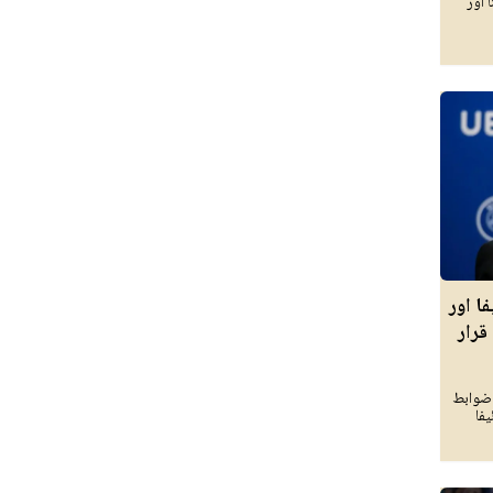
 اور
ا اور
قرار
 ضوابط
یفا