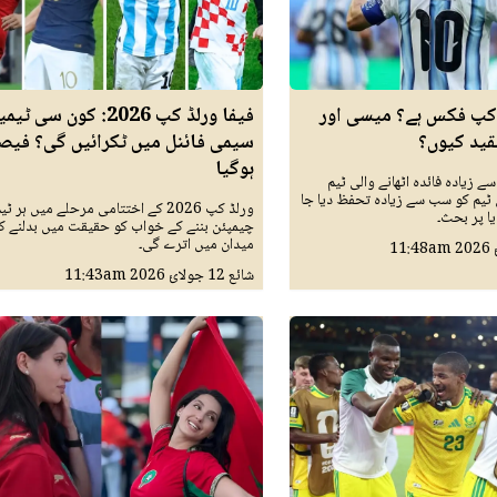
ڈ کپ فکس ہے؟ میسی اور
فیفا ورلڈ کپ 2026: کون سی ٹی
نقید کیوں؟
سیمی فائنل میں ٹکرائیں گی؟ فیص
ہوگیا
 زیادہ فائدہ اٹھانے والی ٹیم
ٹیم کو سب سے زیادہ تحفظ دیا جا
ورلڈ کپ 2026 کے اختتامی مرحلے میں ہر 
ا پر بحث۔
چیمپئن بننے کے خواب کو حقیقت میں بدلنے کے
میدان میں اترے گی۔
11:48am
شائع
12 جولائ 2026
11:43am