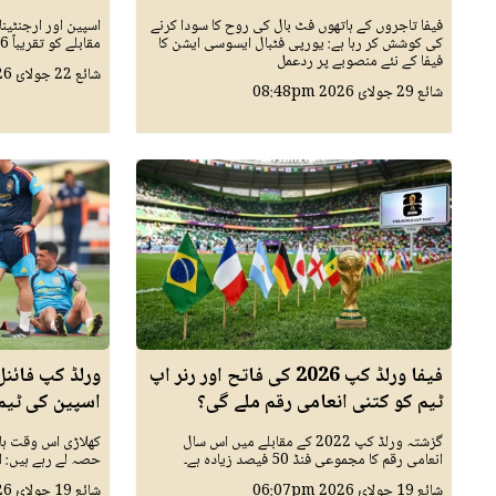
فیفا تاجروں کے ہاتھوں فٹ بال کی روح کا سودا کرنے
اسپین اور ارجنٹین
کی کوشش کر رہا ہے: یورپی فٹبال ایسوسی ایشن کا
مقابلے کو تقریباً 6 کروڑ 30 لاکھ امریکیوں نے دیکھا۔
فیفا کے نئے منصوبے پر ردعمل
شائع
22 جولائ 2026
شائع
29 جولائ 2026
08:48pm
فیفا ورلڈ کپ 2026 کی فاتح اور رنر اپ
ورلڈ کپ فائن
ٹیم کو کتنی انعامی رقم ملے گی؟
اسپین کی ٹیم 
گزشتہ ورلڈ کپ 2022 کے مقابلے میں اس سال
کھلاڑی اس وقت ہا
انعامی رقم کا مجموعی فنڈ 50 فیصد زیادہ ہے۔
حصہ لے رہے ہیں: 
شائع
19 جولائ 2026
06:07pm
شائع
19 جولائ 2026