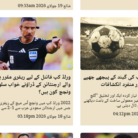
شائع
19 جولائ 2026
09:53am
پ کی گیند کے پیچھے چھپے
ورلڈ کپ فائنل کے لیے ریفری مقرر ہ
ر منفرد انکشافات
والے ارجنٹائن کے ڈراؤنے خواب سلو
ونچچ کون ہیں؟
تیار کردہ ایک اور تخلیق "گلچ
 غیر معمولی ساخت کے باعث دیکھنے
2022 ورلڈ کپ میں ونچچ اُس میچ کے ریفری 
 ڈال دیتی ہے۔
جس میں ارجنٹائن سعودی عرب سے 1-2 سے ہارا تھا۔
04:12pm
شائع
18 جولائ 2026
03:18pm