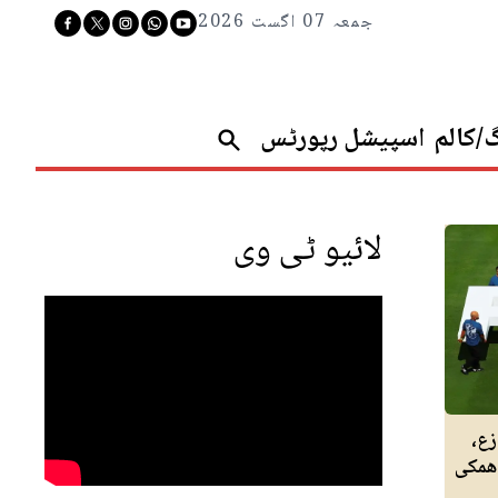
جمعہ 07 اگست 2026
گ/کالم
اسپیشل رپورٹس
لائیو ٹی وی
ازع،
دھمکی