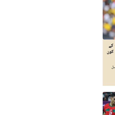
 کے
 کون
سل