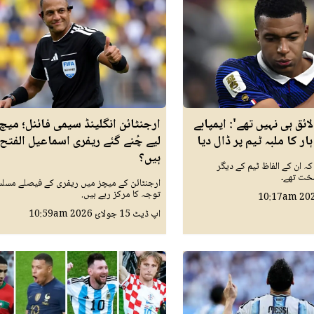
ائق ہی نہیں تھے': ایمپابے
ارجنٹائن انگلینڈ سیمی فائنل؛ میچ
ر کا ملبہ ٹیم پر ڈال دیا
لیے چُنے گئے ریفری اسماعیل الفتح
ہیں؟
کہ ان کے الفاظ ٹیم کے دیگر
سخت تھے۔
ارجنٹائن کے میچز میں ریفری کے فیصلے مسل
توجہ کا مرکز رہے ہیں.
10:17am
اپ ڈیٹ
15 جولائ 2026
10:59am