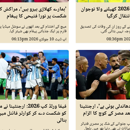
فیفا ورلڈ کپ 2026 کھیلنے والا نوجوان
’ہمارے کھلاڑی ہیرو ہیں‘، مراکش ک
نتقال کرگیا
شکست پر نورا فتیحی کا پیغام
فتے کے روز ان کی وفات کی تصدیق
میچ کے اختتام کے بعد انھوں نے سوشل میڈیا پ
جہ نہیں بتائی گئی۔
فارم پر ایک جذباتی پیغام بھی شیئر کیا۔
08:36pm
اپ ڈیٹ
10 جولائ 2026
06:13pm
اندلی ہوئی ہے'، ارجنٹینا
فیفا ورلڈ کپ 2026: ارجنٹینا 
د مصر کے کوچ کا الزام
کو شکست دے کر کوارٹر فائنل میں
بنالی
کپ جتوانے کے شک پر مصری فٹبالر
انات نے بھی دنیا بھر میں ہلچل