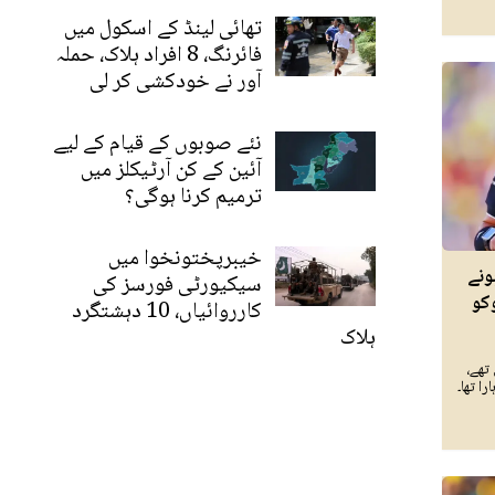
تھائی لینڈ کے اسکول میں
فائرنگ، 8 افراد ہلاک، حملہ
آور نے خودکشی کر لی
نئے صوبوں کے قیام کے لیے
آئین کے کن آرٹیکلز میں
ترمیم کرنا ہوگی؟
خیبرپختونخوا میں
ونے
سیکیورٹی فورسز کی
کو
کارروائیاں، 10 دہشتگرد
ہلاک
تھے،