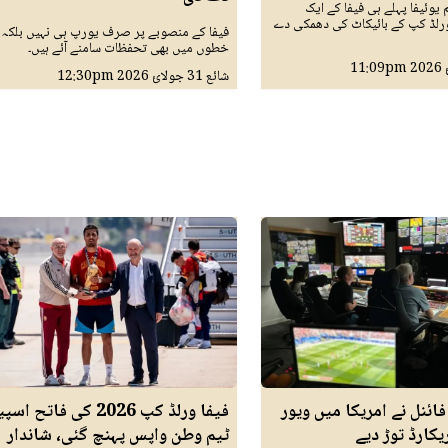
یوئیفا پہلے ہی فیفا کے ایک
ورلڈ کپ کے بائیکاٹ کی دھمکی دے
فیفا کے منصوبے پر صرف یورپ ہی نہیں بلکہ 
خطوں میں بھی تحفظات سامنے آئے ہیں۔
11:09pm
شائع
31 جولائ 2026
12:30pm
ائنل نے امریکا میں ویور
فیفا ورلڈ کپ 2026 کی فاتح
کارڈ توڑ دیے
ٹیم وطن واپس پہنچ گئی، شاندار