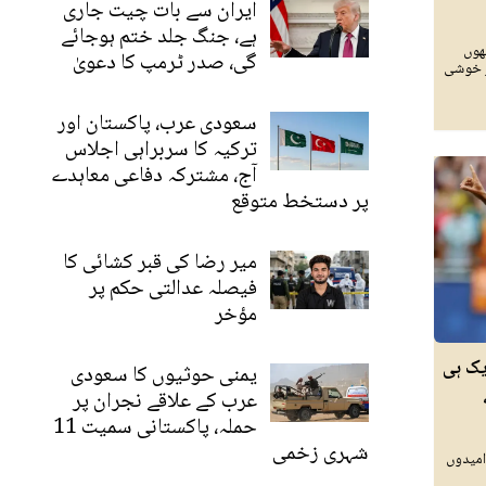
ایران سے بات چیت جاری
ہے، جنگ جلد ختم ہوجائے
ھوں
گی، صدر ٹرمپ کا دعویٰ
ر خوشی
سعودی عرب، پاکستان اور
ترکیہ کا سربراہی اجلاس
آج، مشترکہ دفاعی معاہدے
پر دستخط متوقع
میر رضا کی قبر کشائی کا
فیصلہ عدالتی حکم پر
مؤخر
یک ہی
یمنی حوثیوں کا سعودی
عرب کے علاقے نجران پر
حملہ، پاکستانی سمیت 11
شہری زخمی
امیدوں