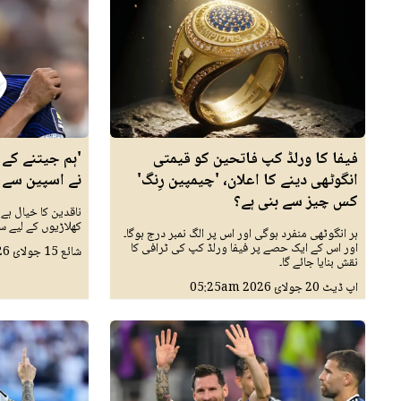
فیفا کا ورلڈ کپ فاتحین کو قیمتی
'ہم جیتنے کے ل
انگوٹھی دینے کا اعلان، 'چیمپین رِنگ'
نے اسپین سے ہا
کس چیز سے بنی ہے؟
ناقدین کا خیال ہے 
کھلاڑیوں کے لیے 
ہر انگوٹھی منفرد ہوگی اور اس پر الگ نمبر درج ہوگا۔
اور اس کے ایک حصے پر فیفا ورلڈ کپ کی ٹرافی کا
شائع
15 جولائ 2026
نقش بنایا جائے گا۔
اپ ڈیٹ
20 جولائ 2026
05:25am