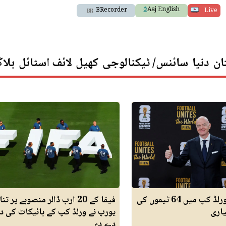
Aaj English
BRecorder
Live
ان
دنیا
سائنس/ ٹیکنالوجی
کھیل
لائف اسٹائل
بلا
فیفا کے اگلے ورلڈ کپ میں 64 ٹیموں کی
فیفا کے 20 ارب ڈالر منصوبے پر تن
اری
یورپ نے ورلڈ کپ کے بائیکاٹ کی 
دے دی