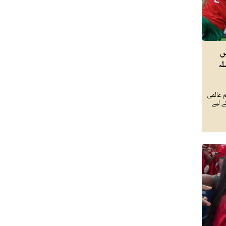
میں
لہ
ٹیم عالمی
 لیے