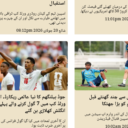
استقبال
ا کے درمیان کھیلے گئے فیصلہ کن
اسپین ٹیم کے کپتان روڈری ورلڈ کپ ٹرافی ہات
میں تھامے طیارے سے نکل اور ان کے چہرے پ
11:01pm
دیدنی تھی۔
شائع
20 جولائ 2026
08:12pm
ل سے چند گھنٹے قبل
جوڈ بیلنگھم کا نیا عالمی ریکارڈ، ا
کو بڑا جھٹکا
ورلڈ کپ میں 7 گول کرنے والے پہلے
انگلش کھلاڑی بن گئے
ل کے اندر وارم اپ سیشن میں
اسپین فٹبال فیڈریشن
ان کا آخری لمحات میں کیا گیا گول فرانس کی 
پر آخری ضرب ثابت ہوا۔
10:02am