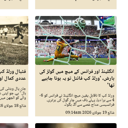
انگلینڈ اور فرانس کے میچ میں گولز کی
فٹبال ورلڈ ک
بارش، 'ورلڈ کپ فائنل تو یہ ہونا چاہیے
عددی کمال او
تھا'
جان پال وہٹلی کی 
بال" ہے، جو اپنی
ورلڈ کپ کا ناقابلِ یقین میچ؛ انگلینڈ نے فرانس کو 6-
والے کو الجھن میں
4 سے ہرا دیا، پہلے ہاف میں چار گول کی برتری،
فرانسیسی مداح غصے سے آگ بگولہ
شائع
18 جولائ 2026
شائع
19 جولائ 2026
09:14am