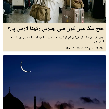
حج بیگ میں کون سی چیزیں رکھنا لازمی ہے؟
اچھی تیاری سفر کی تھکان کم کر کےعبادت میں سکون اور یکسوئی بھی فراہم
کرتی ہے۔
شائع
19 مئ 2026
03:06pm