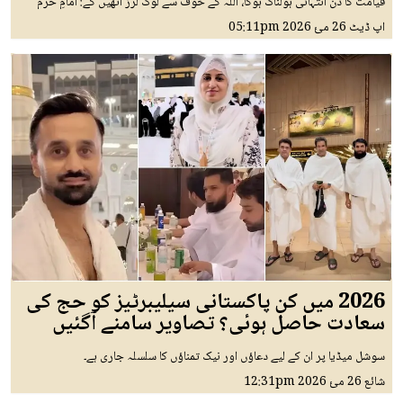
قیامت کا دن انتہائی ہولناک ہوگا، اللہ کے خوف سے لوگ لرز اٹھیں گے: امامِ حرم
اپ ڈیٹ
26 مئ 2026
05:11pm
2026 میں کن پاکستانی سیلیبرٹیز کو حج کی
سعادت حاصل ہوئی؟ تصاویر سامنے آگئیں
سوشل میڈیا پر ان کے لیے دعاؤں اور نیک تمناؤں کا سلسلہ جاری ہے۔
شائع
26 مئ 2026
12:31pm