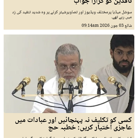
ناقدین کو کرارا جواب
سوشل میڈیا پرمختلف ویڈیوز اور تصاویرشیئر کرنے پر وہ شدید تنقید کی زد
میں رہے تھے۔
شائع
03 جون 2026
09:14am
کسی کو تکلیف نہ پہنچائیں اور عبادات میں
عاجزی اختیار کریں: خطبہ حج