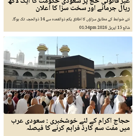
غیر قانونی حج پر سعودی حکومت کا ایک لاکھ
ریال جرمانے اور سخت سزا کا اعلان
نئے ضوابط کے مطابق سزاؤں کا اطلاق یکم ذوالقعدہ سے 14 ذوالحجہ تک ہوگا۔
شائع
15 اپريل 2026
01:34pm
حجاج اکرام کے لئے خوشخبری : سعودی عرب
میں مفت سم کارڈ فراہم کرنے کا فیصلہ