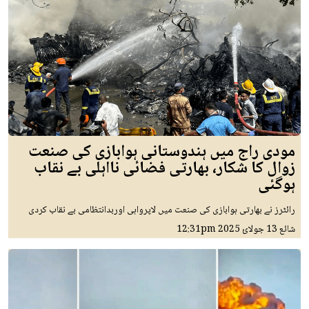
مودی راج میں ہندوستانی ہوابازی کی صنعت
زوال کا شکار، بھارتی فضائی نااہلی بے نقاب
ہوگئی
رائٹرز نے بھارتی ہوابازی کی صنعت میں لاپرواہی اوربدانتظامی بے نقاب کردی
شائع
13 جولائ 2025
12:31pm