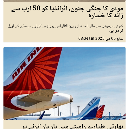
مودی کا جنگی جنون، ائرانڈیا کو 50 ارب سے
زائد کا خسارہ
کمپنی نےمودی سے مالی امداد اور بین الاقوامی پروازوں کے لیے سبسڈی کی اپیل
کر دی ہے۔
شائع
03 مئ 2025
08:34am
بھارتی طیارے راستے میں بار بار اترنے پر