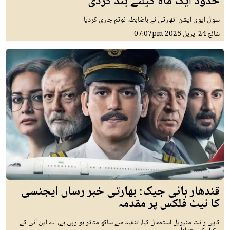
حدود ایک ماہ کیلئے بند کردی
سول ایوی ایشن اتھارٹی نے باضابطہ نوٹم جاری کردیا
شائع
24 اپريل 2025
07:07pm
قندھار ہائی جیک: بھارتی خبر رساں ایجنسی
کا نیٹ فلکس پر مقدمہ
کاپی رائٹ مٹیریل استعمال کیا، تنقید سے ساکھ متاثر ہو رہی ہے، اے این آئی کے