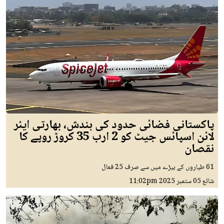
پاکستانی فضائی حدود کی بندش، بھارتی ایئر
لائن اسپائس جیٹ کو 2 ارب 35 کروڑ روپے کا
نقصان
61 طیاروں کے بیڑے میں سے صرف 25 فعال
شائع
05 ستمبر 2025
11:02pm