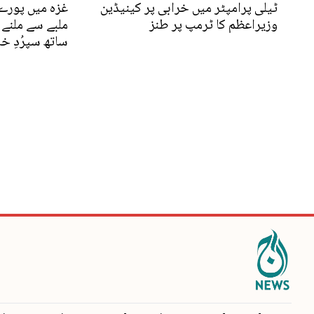
ٹیلی پرامپٹر میں خرابی پر کینیڈین
غزہ میں پورے 
وزیراعظم کا ٹرمپ پر طنز
ساتھ سپرُدِ خ