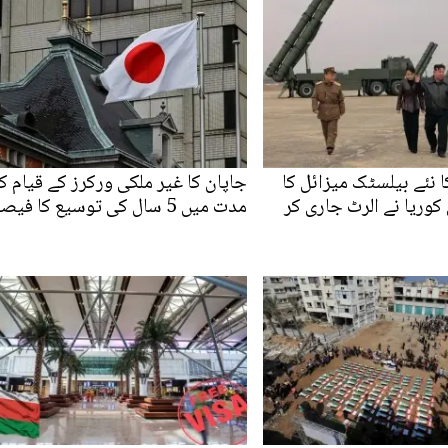
ا نئے بیلسٹک میزائل کا
جاپان کا غیر ملکی ورکرز کے قیام ک
کوریا نے الرٹ جاری کر
مدت میں 5 سال کی توسیع کا فیصلہ