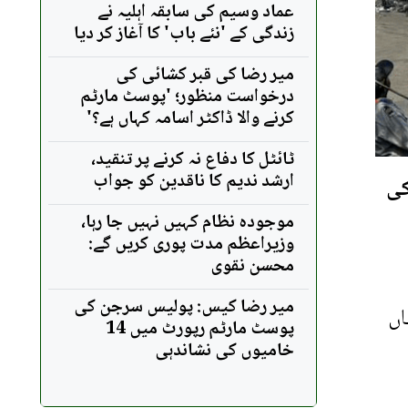
عماد وسیم کی سابقہ اہلیہ نے
زندگی کے 'نئے باب' کا آغاز کر دیا
میر رضا کی قبر کشائی کی
درخواست منظور؛ 'پوسٹ مارٹم
کرنے والا ڈاکٹر اسامہ کہاں ہے؟'
ٹائٹل کا دفاع نہ کرنے پر تنقید،
ارشد ندیم کا ناقدین کو جواب
کی
موجودہ نظام کہیں نہیں جا رہا،
وزیراعظم مدت پوری کریں گے:
محسن نقوی
میر رضا کیس: پولیس سرجن کی
 حادثے میں 260 افراد جاں
پوسٹ مارٹم رپورٹ میں 14
خامیوں کی نشاندہی