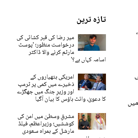
تازہ ترین
میر رضا کی قبر کشائی کی
درخواست منظور؛ 'پوسٹ
مارٹم کرنے والا ڈاکٹر
اسامہ کہاں ہے؟'
ی
امریکی ہتھیاروں کے
ذخیرے میں کمی پر ٹرمپ
اور وزیرِ جنگ میں جھگڑے
کا دعویٰ، وائٹ ہاؤس کا بیان آگیا
میں
مشرقِ وسطیٰ میں امن کی
کوششیں؛ وزیراعظم، فیلڈ
مارشل کے ہمراہ سعودی