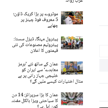
عرب روانہ
موٹروے پر بڑا کریک ڈاؤن؛
5 معروف فوڈ چینز پر
چھاپے
پیٹرول مہنگا، ڈیزل سستا:
پیٹرولیم مصنوعات کی نئی
قیمتوں کا اعلان
عمان کے ساتھ نئے ’ہرمز
معاہدے‘ سے ایران کو
خلیجی جہاز رانی پر بے
مثال اختیارات کیسے ملیں گے؟
عمان کا بڑا سرپرائز: 14 دن
کا سیاحتی ویزا بالکل مفت،
کون اہل ہے؟