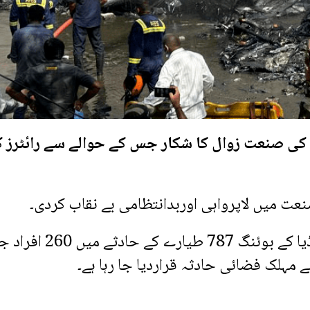
 کی صنعت زوال کا شکار جس کے حوالے سے رائٹرز 
نعت میں لاپرواہی اوربدانتظامی بے نقاب کردی۔
رپورٹ میں کہا گیا ہے کہ بھارتی ائیرلائن ایئرانڈیا کے بوئنگ 787 طیارے کے
 مہلک فضائی حادثہ قراردیا جا رہا ہے۔