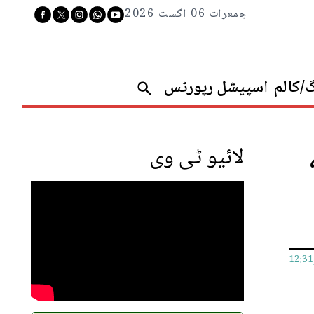
جمعرات 06 اگست 2026
گ/کالم
اسپیشل رپورٹس
لائیو ٹی وی
12:3