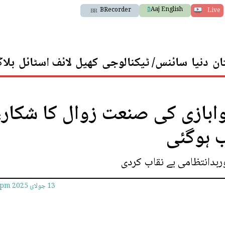
Aaj English
BRecorder
Live
ان
دنیا
سائنس/ ٹیکنالوجی
کھیل
لائف اسٹائل
بلا
ابازی کی صنعت زوال کا شکار،
ب ہوگئی
وربدانتظامی بے نقاب کردی
13 جولائ 2025
1pm