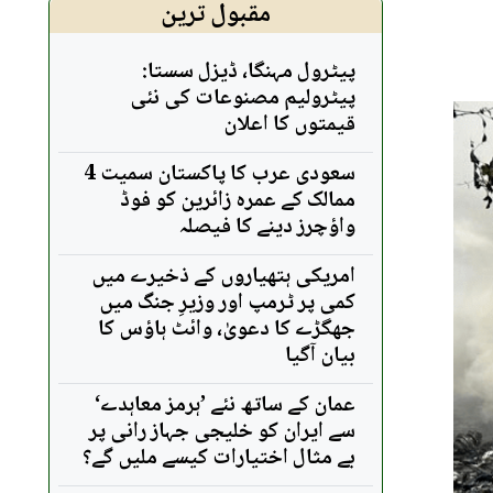
مقبول ترین
پیٹرول مہنگا، ڈیزل سستا:
پیٹرولیم مصنوعات کی نئی
قیمتوں کا اعلان
سعودی عرب کا پاکستان سمیت 4
ممالک کے عمرہ زائرین کو فوڈ
واؤچرز دینے کا فیصلہ
امریکی ہتھیاروں کے ذخیرے میں
کمی پر ٹرمپ اور وزیرِ جنگ میں
جھگڑے کا دعویٰ، وائٹ ہاؤس کا
بیان آگیا
عمان کے ساتھ نئے ’ہرمز معاہدے‘
سے ایران کو خلیجی جہاز رانی پر
بے مثال اختیارات کیسے ملیں گے؟