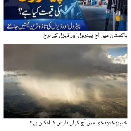
پاکستان میں آج پیٹرول اور ڈیزل کے نرخ
خیبرپختونخوا میں آج کہاں بارش کا امکان ہے؟