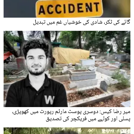
گائے کی ٹکر، شادی کی خوشیاں غم میں تبدیل
میر رضا کیس: دوسری پوسٹ مارٹم رپورٹ میں کھوپڑی،
پسلی اور کولہے میں فریکچر کی تصدیق