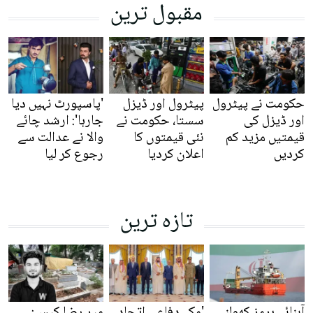
مقبول ترین
حکومت نے پیٹرول
پیٹرول اور ڈیزل
'پاسپورٹ نہیں دیا
اور ڈیزل کی
سستا، حکومت نے
جارہا': ارشد چائے
قیمتیں مزید کم
نئی قیمتوں کا
والا نے عدالت سے
کردیں
اعلان کردیا
رجوع کر لیا
تازہ ترین
آبنائے ہرمز کھولنے
'مکہ دفاعی اتحاد
میر رضا کیس: