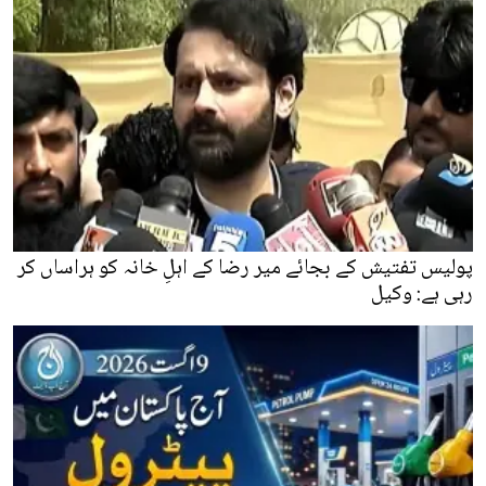
پولیس تفتیش کے بجائے میر رضا کے اہلِ خانہ کو ہراساں کر
رہی ہے: وکیل