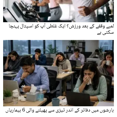
لمبے وقفے کے بعد ورزش؟ ایک غلطی آپ کو اسپتال پہنچا
سکتی ہے
بارشوں میں دفاتر کے اندر تیزی سے پھیلنے والی 6 بیماریاں