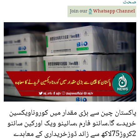
صحت
Join our
Whatsapp Channel
پاکستان چین سے بڑی مقدار میں کوروناویکسین
خریدے گا۔سائنو فارم ،سائینو ویک اورکین سائنو
2کروڑ75لاکھ سے زائد ڈوزخریداری کے معاہدے