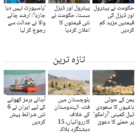
حکومت نے پیٹرول
پیٹرول اور ڈیزل
'پاسپورٹ نہیں دیا
اور ڈیزل کی
سستا، حکومت نے
جارہا': ارشد چائے
قیمتیں مزید کم
نئی قیمتوں کا
والا نے عدالت سے
کردیں
اعلان کردیا
رجوع کر لیا
تازہ ترین
یمن کے حوثی
بلوچستان میں
آبنائے ہرمز کھولنے
باغیوں کا سعودی
فتنہ الہندوستان
کے لیے ایران نے 6
تیل کمپنی 'آرامکو'
کے خلاف
نئی شرائط پیش
پر حملے کا دعویٰ
کارروائیاں، 15
کردیں
دہشتگرد ہلاک