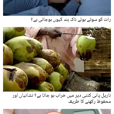
رات کو سوتے ہوئے ناک بند کیوں ہوجاتی ہے؟
ناریل پانی کتنی دیر میں خراب ہو جاتا ہے؟ نشانیاں اور
محفوظ رکھنے کا طریقہ