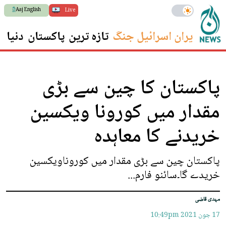
Aaj English
Live
ایران اسرائیل جنگ
تازہ ترین
پاکستان
دنیا
س
پاکستان کا چین سے بڑی
مقدار میں کورونا ویکسین
خریدنے کا معاہدہ
پاکستان چین سے بڑی مقدار میں کوروناویکسین
خریدے گا۔سائنو فارم...
مہدی قاضی
17 جون 2021
10:49pm