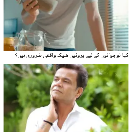
کیا نوجوانوں کے لیے پروٹین شیک واقعی ضروری ہیں؟