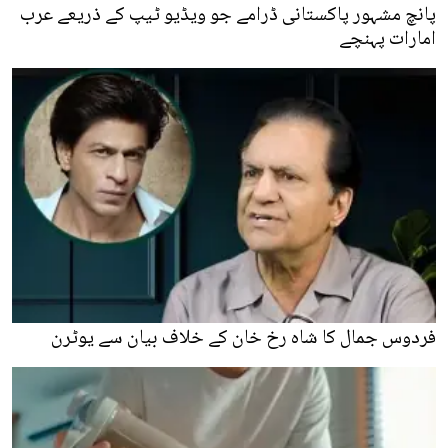
پانچ مشہور پاکستانی ڈرامے جو ویڈیو ٹیپ کے ذریعے عرب
امارات پہنچے
فردوس جمال کا شاہ رخ خان کے خلاف بیان سے یوٹرن