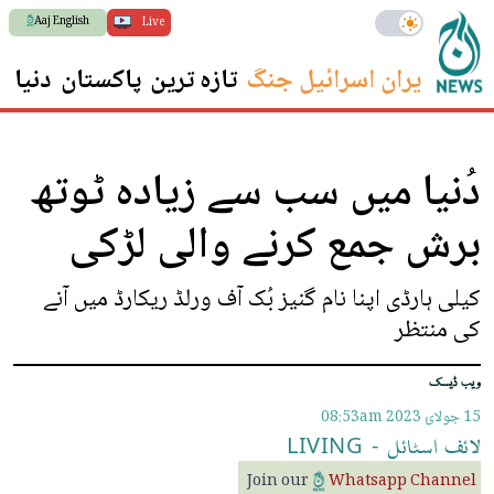
Aaj English
Live
ایران اسرائیل جنگ
تازہ ترین
پاکستان
دنیا
س
دُنیا میں سب سے زیادہ ٹوتھ
برش جمع کرنے والی لڑکی
کیلی ہارڈی اپنا نام گنیز بُک آف ورلڈ ریکارڈ میں آنے
کی منتظر
ویب ڈیسک
15 جولائ 2023
08:53am
لائف
اسٹائل
-
LIVING
Join our
Whatsapp Channel