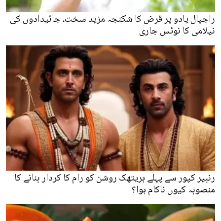
راجپال یادو پر قرض کا شکنجہ مزید سخت، جائیدادوں کی
نیلامی کا نوٹس جاری
رنبیر کپور سے پہلے ہریتھک روشن کو رام کا کردار بنانے کا
منصوبہ کیوں ناکام ہوا؟