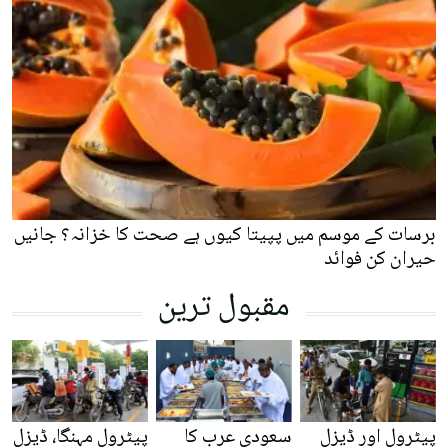
برسات کے موسم میں پپیتا کیوں ہے صحت کا خزانہ؟ جانیں
حیران کن فوائد
مقبول ترین
پیٹرول اور ڈیزل
سعودی عرب کا
پیٹرول مہنگا، ڈیزل