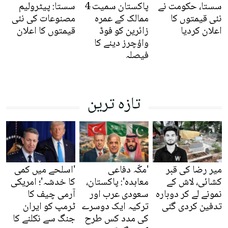
سستا، حکومت نے
پاکستان سمیت 4
سستا: پیٹرولیم
نئی قیمتوں کا
ممالک کے عمرہ
مصنوعات کی نئی
اعلان کردیا
زائرین کو فوڈ
قیمتوں کا اعلان
واؤچرز دینے کا
فیصلہ
تازہ ترین
میر رضا کی قبر
'مکّہ دفاعی
'اسلحے میں کمی
کشائی، لاش کے
معاہدہ': پاکستان،
کا خدشہ'؛ امریکی
نمونے لے کر دوبارہ
سعودی عرب اور
آرمی چیف کا
تدفین کردی گئی
ترکیہ ایک دوسرے
ٹرمپ کو ایران
کی مدد کس طرح
جنگ سے نکلنے کا