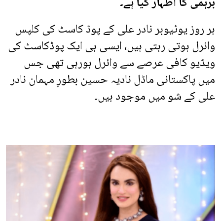
برہمی کا اظہار کیا ہے۔
ہر روز یوٹیوبر نادر علی کے پوڈ کاسٹ کی کلپس
وائرل ہوتی رہتی ہیں، ایسی ہی ایک پوڈکاسٹ کی
ویڈیو کافی عرصے سے وائرل ہورہی تھی جس
میں پاکستانی ماڈل نادیہ حسین بطورِ مہمان نادر
علی کے شو میں موجود ہیں۔