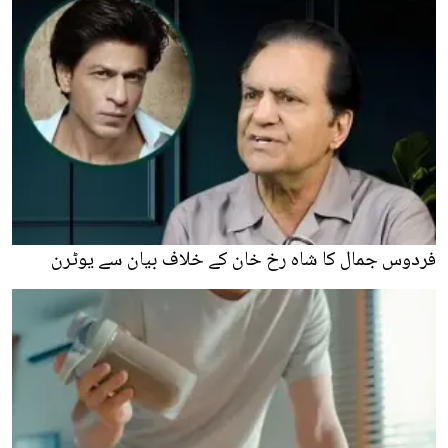
فردوس جمال کا شاہ رخ خان کے خلاف بیان سے یوٹرن