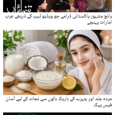
پانچ مشہور پاکستانی ڈرامے جو ویڈیو ٹیپ کے ذریعے عرب
امارات پہنچے
مردہ جلد اور چہرے کے باریک بالوں سے نجات کے لیے آسان
فیس پیک