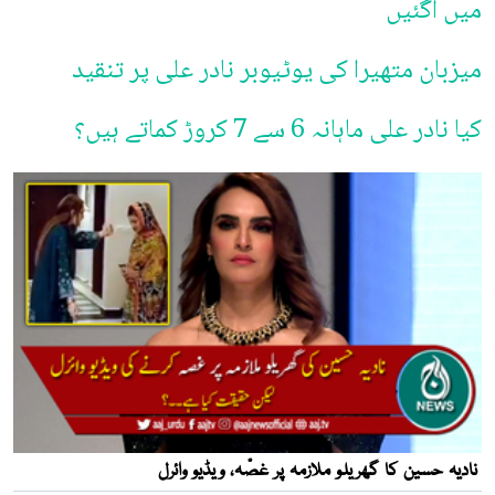
میں آگئیں
میزبان متھیرا کی یوٹیوبر نادر علی پر تنقید
کیا نادر علی ماہانہ 6 سے 7 کروڑ کماتے ہیں؟