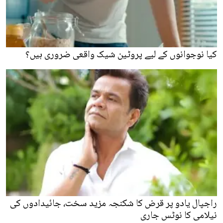
کیا نوجوانوں کے لیے پروٹین شیک واقعی ضروری ہیں؟
راجپال یادو پر قرض کا شکنجہ مزید سخت، جائیدادوں کی
نیلامی کا نوٹس جاری