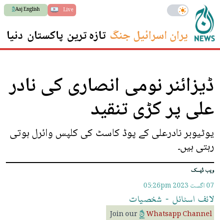
Aaj English
Live
ایران اسرائیل جنگ
تازہ ترین
پاکستان
دنیا
س
ڈیزائنر نومی انصاری کی نادر
علی پر کڑی تنقید
یوٹیوبر نادرعلی کے پوڈ کاسٹ کی کلپس وائرل ہوتی
رہتی ہیں۔
ویب ڈیسک
07 اگست 2023
05:26pm
لائف
اسٹائل
-
شخصیات
Join our
Whatsapp Channel