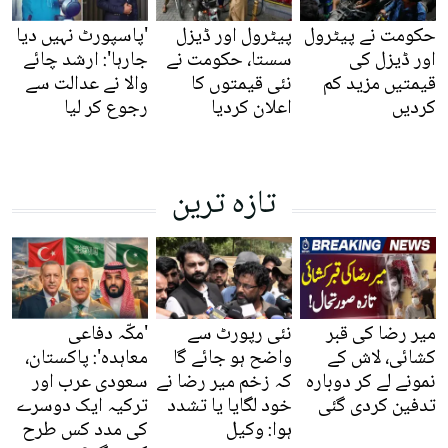
حکومت نے پیٹرول
پیٹرول اور ڈیزل
'پاسپورٹ نہیں دیا
اور ڈیزل کی
سستا، حکومت نے
جارہا': ارشد چائے
قیمتیں مزید کم
نئی قیمتوں کا
والا نے عدالت سے
کردیں
اعلان کردیا
رجوع کر لیا
تازہ ترین
میر رضا کی قبر
نئی رپورٹ سے
'مکّہ دفاعی
کشائی، لاش کے
واضح ہو جائے گا
معاہدہ': پاکستان،
نمونے لے کر دوبارہ
کہ زخم میر رضا نے
سعودی عرب اور
تدفین کردی گئی
خود لگایا یا تشدد
ترکیہ ایک دوسرے
ہوا: وکیل
کی مدد کس طرح