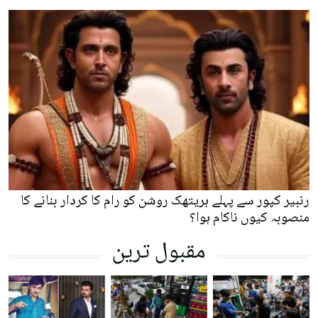
رنبیر کپور سے پہلے ہریتھک روشن کو رام کا کردار بنانے کا
منصوبہ کیوں ناکام ہوا؟
مقبول ترین